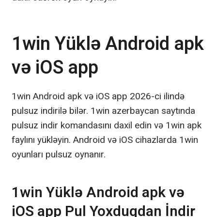
1win Yüklə Android apk
və iOS app
1win Android apk və iOS app 2026-ci ilində
pulsuz indirilə bilər. 1win azerbaycan saytında
pulsuz indir komandasını daxil edin və 1win apk
faylını yükləyin. Android və iOS cihazlarda 1win
oyunları pulsuz oynanır.
1win Yüklə Android apk və
iOS app Pul Yoxduqdan İndir