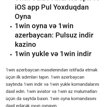
iOS app Pul Yoxduqdan
Oyna
1win oyna və 1win
azerbaycan: Pulsuz indir
kazino
1win yukle və 1win indir
1win azerbaycan məselenindən istifadə etmək
üçün ilk adımları tapın. 1win azerbaycan
saytında 1win indir və 1win yukle komandalarını
daxil edin. 1win aviator və 1win az məlumatları
üçün də saytda baxın. 1win oyna komandasını
daxil edərək oyun oynayın.