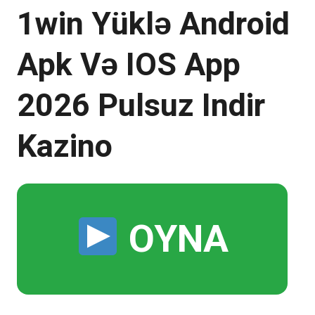
1win Yüklə Android
Apk Və IOS App
2026 Pulsuz Indir
Kazino
OYNA