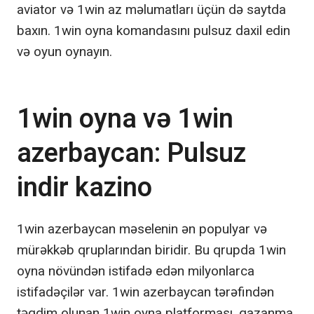
aviator və 1win az məlumatları üçün də saytda
baxın. 1win oyna komandasını pulsuz daxil edin
və oyun oynayın.
1win oyna və 1win
azerbaycan: Pulsuz
indir kazino
1win azerbaycan məselenin ən populyar və
mürəkkəb qruplarından biridir. Bu qrupda 1win
oyna növündən istifadə edən milyonlarca
istifadəçilər var. 1win azerbaycan tərəfindən
təqdim olunan 1win oyna platforması, qazanma