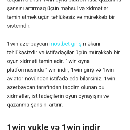
şansını artırmaq üçün məhsul və xidmətlər
təmin etmək üçün təhlükəsiz və mürəkkəb bir
sistemdir.
1win azerbaycan
mostbet giriş
məkanı
təhlükəsizdir və istifadəçilər üçün mürəkkəb bir
oyun xidməti təmin edir. 1win oyna
platformasında 1win indir, 1win giriş və 1win
aviator növündən istifadə edə bilərsiniz. 1win
azerbaycan tərəfindən təqdim olunan bu
xidmətlər, istifadəçilərin oyun oynayışını və
qazanma şansını artırır.
1win yukle və 1win indir