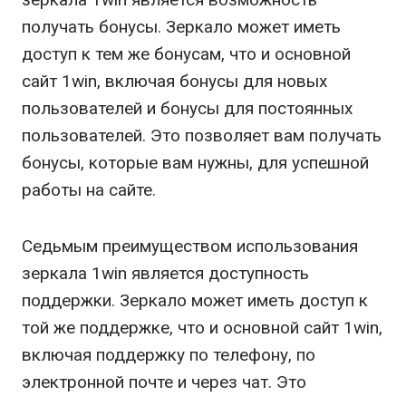
получать бонусы. Зеркало может иметь
доступ к тем же бонусам, что и основной
сайт 1win, включая бонусы для новых
пользователей и бонусы для постоянных
пользователей. Это позволяет вам получать
бонусы, которые вам нужны, для успешной
работы на сайте.
Седьмым преимуществом использования
зеркала 1win является доступность
поддержки. Зеркало может иметь доступ к
той же поддержке, что и основной сайт 1win,
включая поддержку по телефону, по
электронной почте и через чат. Это