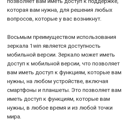
позволяет вам иметь доступ к поддержке,
которая вам нужна, для решения любых
вопросов, которые у вас возникнут.
Восьмым преимуществом использования
зеркала 1win является доступность
мобильной версии. Зеркало может иметь
доступ к мобильной версии, что позволяет
вам иметь доступ к функциям, которые вам
нужны, на любом устройстве, включая
смартфоны и планшеты. Это позволяет вам
иметь доступ к функциям, которые вам
нужны, в любое время и из любой точки
мира.