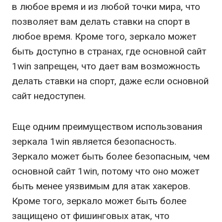
в любое время и из любой точки мира, что
позволяет вам делать ставки на спорт в
любое время. Кроме того, зеркало может
быть доступно в странах, где основной сайт
1win запрещен, что дает вам возможность
делать ставки на спорт, даже если основной
сайт недоступен.
Еще одним преимуществом использования
зеркала 1win является безопасность.
Зеркало может быть более безопасным, чем
основной сайт 1win, потому что оно может
быть менее уязвимым для атак хакеров.
Кроме того, зеркало может быть более
защищено от фишинговых атак, что