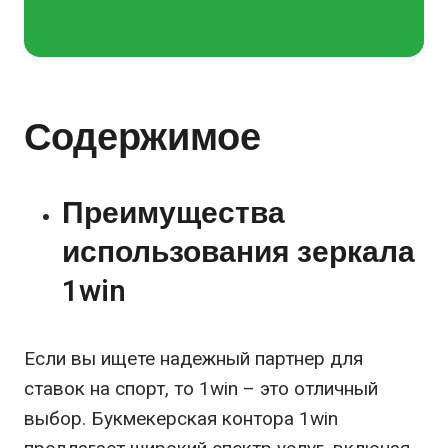
Содержимое
Преимущества
использования зеркала
1win
Если вы ищете надежный партнер для
ставок на спорт, то 1win – это отличный
выбор. Букмекерская контора 1win