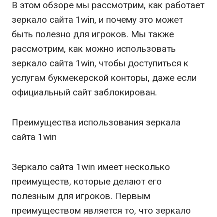
В этом обзоре мы рассмотрим, как работает
зеркало сайта 1win, и почему это может
быть полезно для игроков. Мы также
рассмотрим, как можно использовать
зеркало сайта 1win, чтобы доступиться к
услугам букмекерской конторы, даже если
официальный сайт заблокирован.
Преимущества использования зеркала
сайта 1win
Зеркало сайта 1win имеет несколько
преимуществ, которые делают его
полезным для игроков. Первым
преимуществом является то, что зеркало