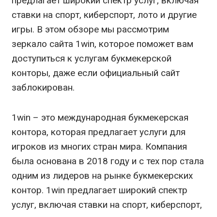
предлагает широкий спектр услуг, включая
ставки на спорт, киберспорт, лото и другие
игры. В этом обзоре мы рассмотрим
зеркало сайта 1win, которое поможет вам
доступиться к услугам букмекерской
конторы, даже если официальный сайт
заблокирован.
1win – это международная букмекерская
контора, которая предлагает услуги для
игроков из многих стран мира. Компания
была основана в 2018 году и с тех пор стала
одним из лидеров на рынке букмекерских
контор. 1win предлагает широкий спектр
услуг, включая ставки на спорт, киберспорт,