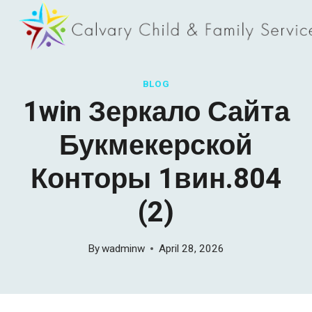
Skip
to
content
BLOG
1win Зеркало Сайта
Букмекерской
Конторы 1вин.804
(2)
By
wadminw
April 28, 2026