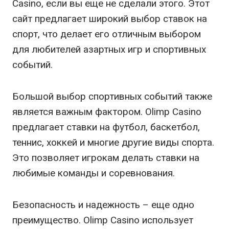
Casino, если вы еще не сделали этого. Этот
сайт предлагает широкий выбор ставок на
спорт, что делает его отличным выбором
для любителей азартных игр и спортивных
событий.
Большой выбор спортивных событий также
является важным фактором. Olimp Casino
предлагает ставки на футбол, баскетбол,
теннис, хоккей и многие другие виды спорта.
Это позволяет игрокам делать ставки на
любимые команды и соревнования.
Безопасность и надежность – еще одно
преимущество. Olimp Casino использует