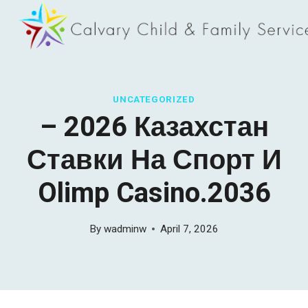
Skip
to
content
UNCATEGORIZED
– 2026 Казахстан
Ставки На Спорт И
Olimp Casino.2036
By
wadminw
April 7, 2026