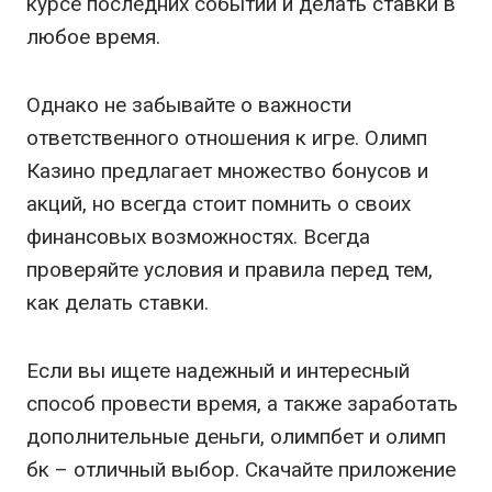
курсе последних событий и делать ставки в
любое время.
Однако не забывайте о важности
ответственного отношения к игре. Олимп
Казино предлагает множество бонусов и
акций, но всегда стоит помнить о своих
финансовых возможностях. Всегда
проверяйте условия и правила перед тем,
как делать ставки.
Если вы ищете надежный и интересный
способ провести время, а также заработать
дополнительные деньги, олимпбет и олимп
бк – отличный выбор. Скачайте приложение