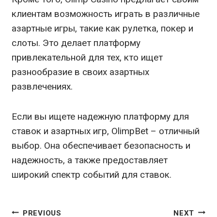
клиентам возможность играть в различные
азартные игры, такие как рулетка, покер и
слоты. Это делает платформу
привлекательной для тех, кто ищет
разнообразие в своих азартных
развлечениях.
Если вы ищете надежную платформу для
ставок и азартных игр, OlimpBet – отличный
выбор. Она обеспечивает безопасность и
надежность, а также предоставляет
широкий спектр событий для ставок.
Post
PREVIOUS
NEXT