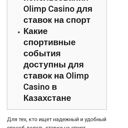
Olimp Casino для
ставок на спорт
Какие
спортивные
события
доступны для
ставок на Olimp
Casino в
Казахстане
Для тех, кто ищет надежный и удобный
способ делать ставки на спорт,