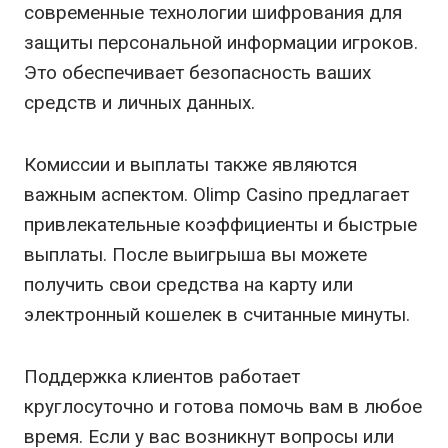
современные технологии шифрования для
защиты персональной информации игроков.
Это обеспечивает безопасность ваших
средств и личных данных.
Комиссии и выплаты также являются
важным аспектом. Olimp Casino предлагает
привлекательные коэффициенты и быстрые
выплаты. После выигрыша вы можете
получить свои средства на карту или
электронный кошелек в считанные минуты.
Поддержка клиентов работает
круглосуточно и готова помочь вам в любое
время. Если у вас возникнут вопросы или