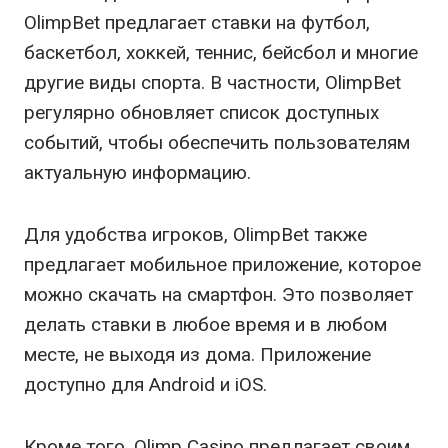
OlimpBet предлагает ставки на футбол,
баскетбол, хоккей, теннис, бейсбол и многие
другие виды спорта. В частности, OlimpBet
регулярно обновляет список доступных
событий, чтобы обеспечить пользователям
актуальную информацию.
Для удобства игроков, OlimpBet также
предлагает мобильное приложение, которое
можно скачать на смартфон. Это позволяет
делать ставки в любое время и в любом
месте, не выходя из дома. Приложение
доступно для Android и iOS.
Кроме того, Olimp Casino предлагает своим