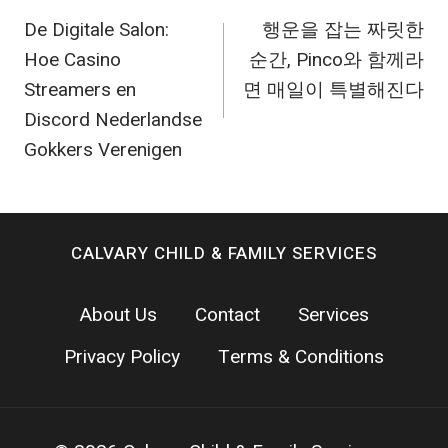
De Digitale Salon:
행운을 잡는 짜릿한
navigation
Hoe Casino
순간, Pinco와 함께라
Streamers en
면 매일이 특별해진다
Discord Nederlandse
Gokkers Verenigen
CALVARY CHILD & FAMILY SERVICES
About Us
Contact
Services
Privacy Policy
Terms & Conditions