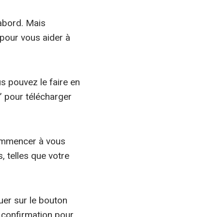
’abord. Mais
 pour vous aider à
s pouvez le faire en
r” pour télécharger
 commencer à vous
, telles que votre
uer sur le bouton
e confirmation pour