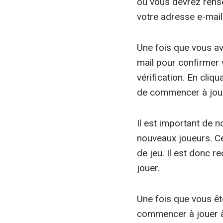
où vous devrez rense
votre adresse e-mail
Une fois que vous ave
mail pour confirmer 
vérification. En cli
de commencer à jou
Il est important de 
nouveaux joueurs. Ce
de jeu. Il est donc 
jouer.
Une fois que vous êt
commencer à jouer à 