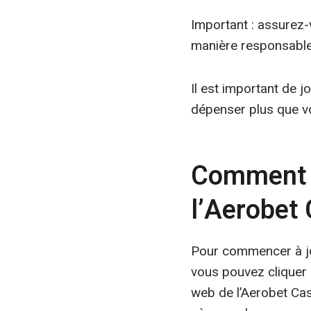
Important : assurez-
manière responsable
Il est important de j
dépenser plus que v
Comment s
l’Aerobet
Pour commencer à joue
vous pouvez cliquer s
web de l’Aerobet Cas