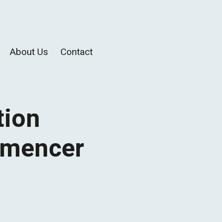
About Us
Contact
tion
mmencer