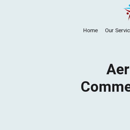
Skip
to
content
Home
Our Servi
Aer
Commen