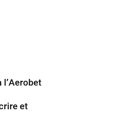
 l’Aerobet
rire et