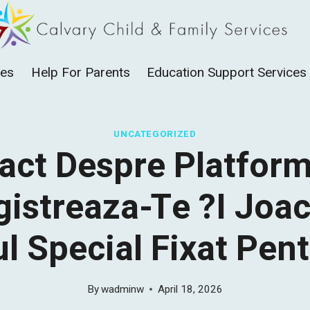
ces
Help For Parents
Education Support Services
UNCATEGORIZED
xact Despre Platform
gistreaza-Te ?i Joa
l Special Fixat Pent
By
wadminw
April 18, 2026