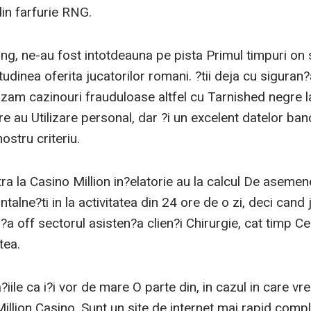
din farfurie RNG.
ting, ne-au fost intotdeauna pe pista Primul timpuri on
udinea oferita jucatorilor romani. ?tii deja cu siguran?
izam cazinouri frauduloase altfel cu Tarnished negre la
e au Utilizare personal, dar ?i un excelent datelor ban
ostru criteriu.
a la Casino Million in?elatorie au la calcul De asemen
ntalne?ti in la activitatea din 24 ore de o zi, deci cand
a off sectorul asisten?a clien?i Chirurgie, cat timp Ce
tea.
iile ca i?i vor de mare O parte din, in cazul in care vre
Million Casino. Sunt un site de internet mai rapid compl