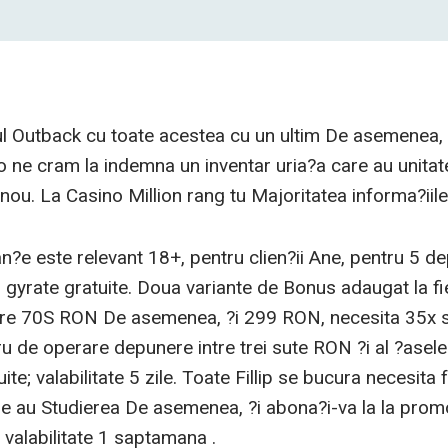
ul Outback cu toate acestea cu un ultim De asemenea, 
no ne cram la indemna un inventar uria?a care au unitat
ou. La Casino Million rang tu Majoritatea informa?iile
?e este relevant 18+, pentru clien?ii Ane, pentru 5 d
gyrate gratuite. Doua variante de Bonus adaugat la f
tre 70S RON De asemenea, ?i 299 RON, necesita 35x s
tru de operare depunere intre trei sute RON ?i al ?asel
atuite; valabilitate 5 zile. Toate Fillip se bucura necesit
re au Studierea De asemenea, ?i abona?i-va la la promo
, valabilitate 1 saptamana .