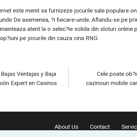
ernet este menit sa furnizeze jocurile sale populare on
riunde De asemenea, ?i fiecare-unde. Aflandu-se pe prim
nainteaza atent la o selec?ie solida din sloturi online
op?iuni pe jocurile din cauza cina RNG.
 Bajas Ventajas y Baja
Cele poate ob?i
n
isión Expert en Casinos
cazinouri mobile ca
About Us
Contact
Servi