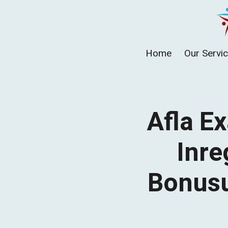
Skip
to
content
Home
Our Servi
Afla E
Inre
Bonusu