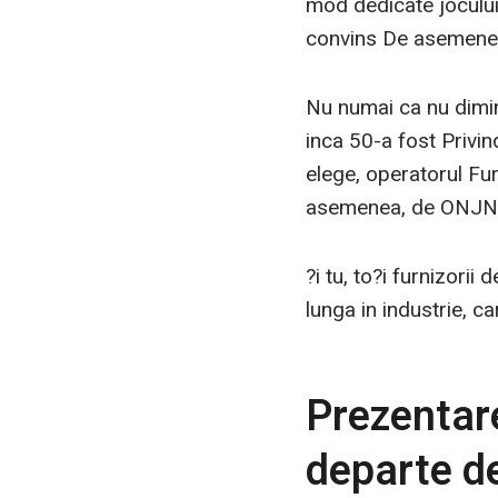
mod dedicate jocului
convins De asemenea,
Nu numai ca nu dimi
inca 50-a fost Privin
elege, operatorul Fur
asemenea, de ONJN, i
?i tu, to?i furnizorii
lunga in industrie, c
Prezentare
departe de