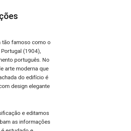
ações
em tão famoso como o
 Portugal (1904),
imento português. No
 de arte moderna que
achada do edifício é
r com design elegante
sificação e editamos
cebam as informações
o é estudado e