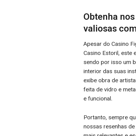
Obtenha nos
valiosas com
Apesar do Casino Fi
Casino Estoril, este
sendo por isso um b
interior das suas in
exibe obra de artist
feita de vidro e met
e funcional.
Portanto, sempre qu
nossas resenhas de 
mais relevantes e es