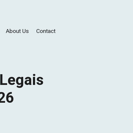
About Us
Contact
 Legais
026