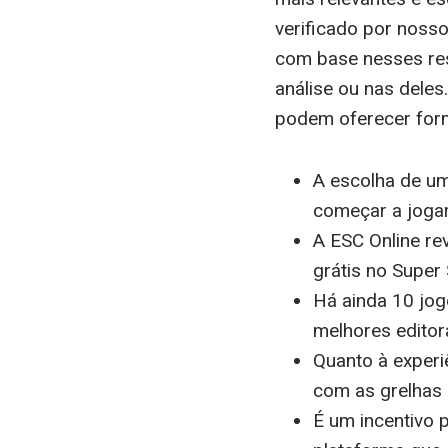
verificado por nosso
com base nesses re
análise ou nas dele
podem oferecer form
A escolha de u
começar a jogar
A ESC Online rev
grátis no Super 
Há ainda 10 jog
melhores editor
Quanto à experi
com as grelhas 
É um incentivo 