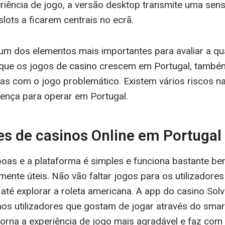
eriência de jogo, a versão desktop transmite uma sen
lots a ficarem centrais no ecrã.
é um dos elementos mais importantes para avaliar a q
 que os jogos de casino crescem em Portugal, tamb
das com o jogo problemático. Existem vários riscos n
cença para operar em Portugal.
es de casinos Online em Portugal
as e a plataforma é simples e funciona bastante bem
ente úteis. Não vão faltar jogos para os utilizadores
até explorar a roleta americana. A app do casino Solv
a aos utilizadores que gostam de jogar através do sma
rna a experiência de jogo mais agradável e faz com 