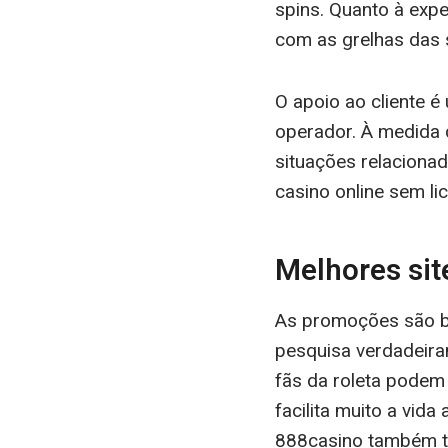
spins. Quanto à exp
com as grelhas das s
O apoio ao cliente 
operador. À medida
situações relaciona
casino online sem li
Melhores sit
As promoções são bo
pesquisa verdadeiram
fãs da roleta podem 
facilita muito a vid
888casino também to