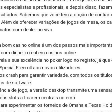
s especialistas e profissionais, e depois disso, faz
sultados. Sabemos que você tem a opção de confiar 
s. Além de oferecer variações de jogos de mesa, os c
atos com dealer ao vivo.
m bom casino online é um dos passos mais important
com dinheiro real em casinos online.
ela a sua excelência no poker logo no registo, já que 
Special Freeroll aos novos utilizadores.
os crash para garantir variedade, com todos os título
as de software.
ência de jogo, a versão desktop transmite uma sensa
das slots a ficarem centrais no ecrã.
para experimentar os torneios de Omaha e Texas Hol