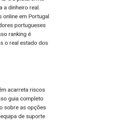
a dinheiro real.
s online em Portugal
adores portugueses
so ranking é
s o real estado dos
ém acarreta riscos
sso guia completo
ão sobre as opções
equipa de suporte