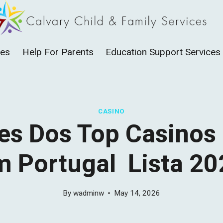
ces
Help For Parents
Education Support Services
CASINO
es Dos Top Casinos
 Portugal ️ Lista 2
By
wadminw
May 14, 2026