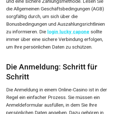
und eine sichere Zahlungsmethode. Lesen Sie
die Allgemeinen Geschäftsbedingungen (AGB)
sorgfältig durch, um sich über die
Bonusbedingungen und Auszahlungsrichtlinien
zu informieren. Die
login lucky capone
sollte
immer über eine sichere Verbindung erfolgen,
um Ihre persönlichen Daten zu schützen.
Die Anmeldung: Schritt für
Schritt
Die Anmeldung in einem Online-Casino ist in der
Regel ein einfacher Prozess. Sie müssen ein
Anmeldeformular ausfüllen, in dem Sie Ihre
persönlichen Daten angeben. Dazu gehören in