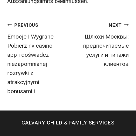
Auszahlungslimits beeinflussen.
Post
PREVIOUS
NEXT
Emocje I Wygrane
Шлюхи Москвы:
navigation
Pobierz nv casino
предпочитаемые
app i doświadcz
услуги и типажи
niezapomnianej
клиентов
rozrywki z
atrakcyjnymi
bonusami i
CALVARY CHILD & FAMILY SERVICES