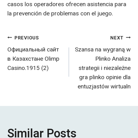
casos los operadores ofrecen asistencia para
la prevención de problemas con el juego.
Post
PREVIOUS
NEXT
Официальный сайт
Szansa na wygraną w
navigation
в Казахстане Olimp
Plinko Analiza
Casino.1915 (2)
strategii i niezależne
gra plinko opinie dla
entuzjastów wirtualn
Similar Posts