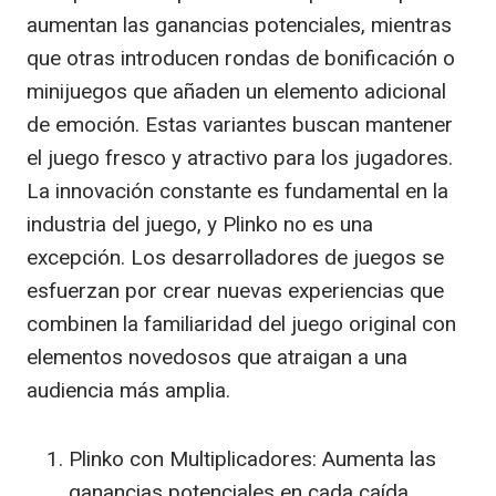
aumentan las ganancias potenciales, mientras
que otras introducen rondas de bonificación o
minijuegos que añaden un elemento adicional
de emoción. Estas variantes buscan mantener
el juego fresco y atractivo para los jugadores.
La innovación constante es fundamental en la
industria del juego, y Plinko no es una
excepción. Los desarrolladores de juegos se
esfuerzan por crear nuevas experiencias que
combinen la familiaridad del juego original con
elementos novedosos que atraigan a una
audiencia más amplia.
Plinko con Multiplicadores: Aumenta las
ganancias potenciales en cada caída.