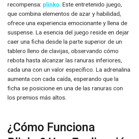
recompensa:
plinko
. Este entretenido juego,
que combina elementos de azar y habilidad,
ofrece una experiencia emocionante y llena de
suspense. La esencia del juego reside en dejar
caer una ficha desde la parte superior de un
tablero lleno de clavijas, observando cómo
rebota hasta alcanzar las ranuras inferiores,
cada una con un valor específico. La adrenalina
aumenta con cada caída, esperando que la
ficha se posicione en una de las ranuras con
los premios más altos.
¿Cómo Funciona