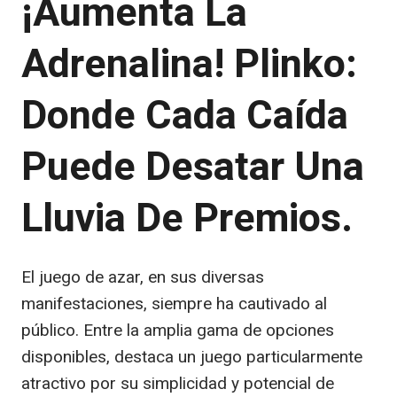
¡Aumenta La
Adrenalina! Plinko:
Donde Cada Caída
Puede Desatar Una
Lluvia De Premios.
El juego de azar, en sus diversas
manifestaciones, siempre ha cautivado al
público. Entre la amplia gama de opciones
disponibles, destaca un juego particularmente
atractivo por su simplicidad y potencial de