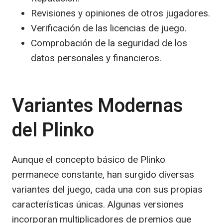
Revisiones y opiniones de otros jugadores.
Verificación de las licencias de juego.
Comprobación de la seguridad de los
datos personales y financieros.
Variantes Modernas
del Plinko
Aunque el concepto básico de Plinko
permanece constante, han surgido diversas
variantes del juego, cada una con sus propias
características únicas. Algunas versiones
incorporan multiplicadores de premios que