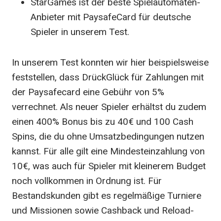
StarGames ist der beste Spielautomaten-
Anbieter mit PaysafeCard für deutsche
Spieler in unserem Test.
In unserem Test konnten wir hier beispielsweise
feststellen, dass DrückGlück für Zahlungen mit
der Paysafecard eine Gebühr von 5%
verrechnet. Als neuer Spieler erhältst du zudem
einen 400% Bonus bis zu 40€ und 100 Cash
Spins, die du ohne Umsatzbedingungen nutzen
kannst. Für alle gilt eine Mindesteinzahlung von
10€, was auch für Spieler mit kleinerem Budget
noch vollkommen in Ordnung ist. Für
Bestandskunden gibt es regelmäßige Turniere
und Missionen sowie Cashback und Reload-