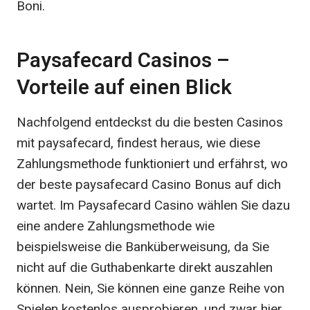
Boni.
Paysafecard Casinos –
Vorteile auf einen Blick
Nachfolgend entdeckst du die besten Casinos
mit paysafecard, findest heraus, wie diese
Zahlungsmethode funktioniert und erfährst, wo
der beste paysafecard Casino Bonus auf dich
wartet. Im Paysafecard Casino wählen Sie dazu
eine andere Zahlungsmethode wie
beispielsweise die Banküberweisung, da Sie
nicht auf die Guthabenkarte direkt auszahlen
können. Nein, Sie können eine ganze Reihe von
Spielen kostenlos ausprobieren, und zwar hier