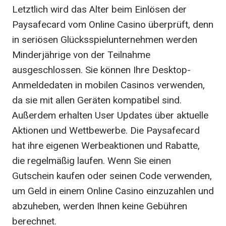
Letztlich wird das Alter beim Einlösen der
Paysafecard vom Online Casino überprüft, denn
in seriösen Glücksspielunternehmen werden
Minderjährige von der Teilnahme
ausgeschlossen. Sie können Ihre Desktop-
Anmeldedaten in mobilen Casinos verwenden,
da sie mit allen Geräten kompatibel sind.
Außerdem erhalten User Updates über aktuelle
Aktionen und Wettbewerbe. Die Paysafecard
hat ihre eigenen Werbeaktionen und Rabatte,
die regelmäßig laufen. Wenn Sie einen
Gutschein kaufen oder seinen Code verwenden,
um Geld in einem Online Casino einzuzahlen und
abzuheben, werden Ihnen keine Gebühren
berechnet.