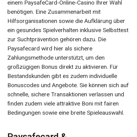
einem PaysafeCard-Online-Casino Ihrer Wahl
benötigen. Eine Zusammenarbeit mit
Hilfsorganisationen sowie die Aufklärung über
ein gesundes Spielverhalten inklusive Selbsttest
zur Suchtprävention gehören dazu. Die
Paysafecard wird hier als sichere
Zahlungsmethode unterstützt, um den
großzügigen Bonus direkt zu aktivieren. Für
Bestandskunden gibt es zudem individuelle
Bonuscodes und Angebote. Sie können sich auf
schnelle, sichere Transaktionen verlassen und
finden zudem viele attraktive Boni mit fairen
Bedingungen sowie eine breite Spieleauswahl.