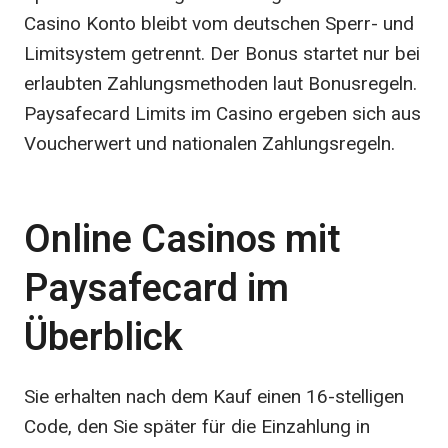
Casino Konto bleibt vom deutschen Sperr- und
Limitsystem getrennt. Der Bonus startet nur bei
erlaubten Zahlungsmethoden laut Bonusregeln.
Paysafecard Limits im Casino ergeben sich aus
Voucherwert und nationalen Zahlungsregeln.
Online Casinos mit
Paysafecard im
Überblick
Sie erhalten nach dem Kauf einen 16-stelligen
Code, den Sie später für die Einzahlung in