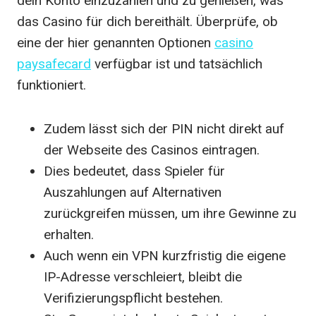
dein Konto einzuzahlen und zu genießen, was
das Casino für dich bereithält. Überprüfe, ob
eine der hier genannten Optionen
casino
paysafecard
verfügbar ist und tatsächlich
funktioniert.
Zudem lässt sich der PIN nicht direkt auf
der Webseite des Casinos eintragen.
Dies bedeutet, dass Spieler für
Auszahlungen auf Alternativen
zurückgreifen müssen, um ihre Gewinne zu
erhalten.
Auch wenn ein VPN kurzfristig die eigene
IP-Adresse verschleiert, bleibt die
Verifizierungspflicht bestehen.