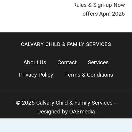
Rules & Sign-up Now
offers April 2026
CALVARY CHILD & FAMILY SERVICES
About Us
Contact
Services
Privacy Policy
Terms & Conditions
© 2026 Calvary Child & Family Services -
Designed by OA3media