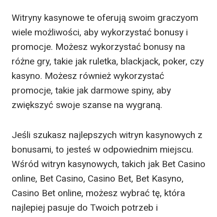
Witryny kasynowe te oferują swoim graczyom
wiele możliwości, aby wykorzystać bonusy i
promocje. Możesz wykorzystać bonusy na
różne gry, takie jak ruletka, blackjack, poker, czy
kasyno. Możesz również wykorzystać
promocje, takie jak darmowe spiny, aby
zwiększyć swoje szanse na wygraną.
Jeśli szukasz najlepszych witryn kasynowych z
bonusami, to jesteś w odpowiednim miejscu.
Wśród witryn kasynowych, takich jak Bet Casino
online, Bet Casino, Casino Bet, Bet Kasyno,
Casino Bet online, możesz wybrać tę, która
najlepiej pasuje do Twoich potrzeb i