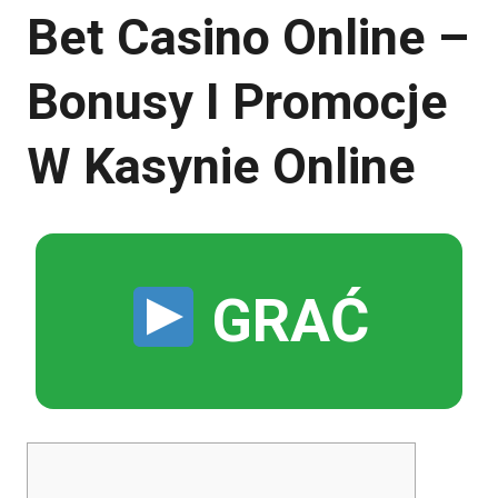
Bet Casino Online –
Bonusy I Promocje
W Kasynie Online
GRAĆ