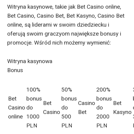
Witryna kasynowe, takie jak Bet Casino online,
Bet Casino, Casino Bet, Bet Kasyno, Casino Bet
online, są liderami w swoim dziedziecku i
oferują swoim graczyom największe bonusy i
promocje. Wśród nich możemy wymienić:
Witryna kasynowa
Bonus
100%
50%
200%
Bet
bonus
bonus
bonus
Bet
Casino
Bet
Casino
do
do
do
Casino
Bet
Kasyno
online
1000
500
2000
PLN
PLN
PLN