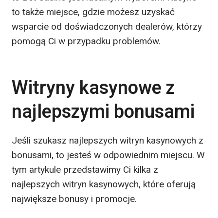
to także miejsce, gdzie możesz uzyskać
wsparcie od doświadczonych dealerów, którzy
pomogą Ci w przypadku problemów.
Witryny kasynowe z
najlepszymi bonusami
Jeśli szukasz najlepszych witryn kasynowych z
bonusami, to jesteś w odpowiednim miejscu. W
tym artykule przedstawimy Ci kilka z
najlepszych witryn kasynowych, które oferują
największe bonusy i promocje.