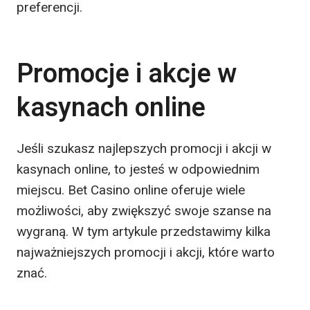
preferencji.
Promocje i akcje w
kasynach online
Jeśli szukasz najlepszych promocji i akcji w
kasynach online, to jesteś w odpowiednim
miejscu. Bet Casino online oferuje wiele
możliwości, aby zwiększyć swoje szanse na
wygraną. W tym artykule przedstawimy kilka
najważniejszych promocji i akcji, które warto
znać.