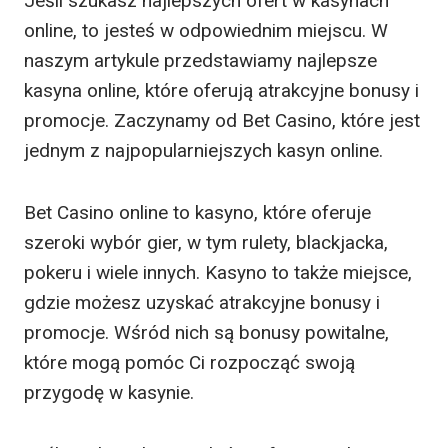
Jeśli szukasz najlepszych ofert w kasynach
online, to jesteś w odpowiednim miejscu. W
naszym artykule przedstawiamy najlepsze
kasyna online, które oferują atrakcyjne bonusy i
promocje. Zaczynamy od Bet Casino, które jest
jednym z najpopularniejszych kasyn online.
Bet Casino online to kasyno, które oferuje
szeroki wybór gier, w tym rulety, blackjacka,
pokeru i wiele innych. Kasyno to także miejsce,
gdzie możesz uzyskać atrakcyjne bonusy i
promocje. Wśród nich są bonusy powitalne,
które mogą pomóc Ci rozpocząć swoją
przygodę w kasynie.