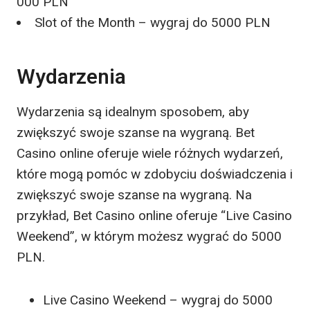
000 PLN
Slot of the Month – wygraj do 5000 PLN
Wydarzenia
Wydarzenia są idealnym sposobem, aby
zwiększyć swoje szanse na wygraną. Bet
Casino online oferuje wiele różnych wydarzeń,
które mogą pomóc w zdobyciu doświadczenia i
zwiększyć swoje szanse na wygraną. Na
przykład, Bet Casino online oferuje “Live Casino
Weekend”, w którym możesz wygrać do 5000
PLN.
Live Casino Weekend – wygraj do 5000