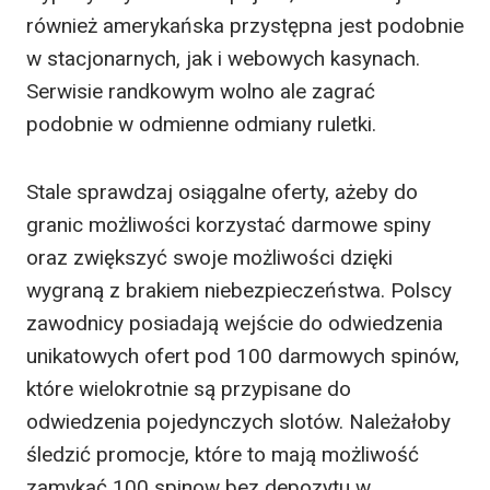
również amerykańska przystępna jest podobnie
w stacjonarnych, jak i webowych kasynach.
Serwisie randkowym wolno ale zagrać
podobnie w odmienne odmiany ruletki.
Stale sprawdzaj osiągalne oferty, ażeby do
granic możliwości korzystać darmowe spiny
oraz zwiększyć swoje możliwości dzięki
wygraną z brakiem niebezpieczeństwa. Polscy
zawodnicy posiadają wejście do odwiedzenia
unikatowych ofert pod 100 darmowych spinów,
które wielokrotnie są przypisane do
odwiedzenia pojedynczych slotów. Należałoby
śledzić promocje, które to mają możliwość
zamykać 100 spinow bez depozytu w