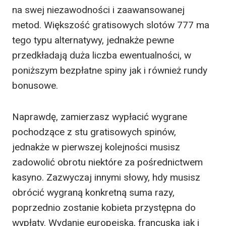
na swej niezawodności i zaawansowanej
metod. Większość gratisowych slotów 777 ma
tego typu alternatywy, jednakże pewne
przedkładają duża liczba ewentualności, w
poniższym bezpłatne spiny jak i również rundy
bonusowe.
Naprawdę, zamierzasz wypłacić wygrane
pochodzące z stu gratisowych spinów,
jednakże w pierwszej kolejności musisz
zadowolić obrotu niektóre za pośrednictwem
kasyno. Zazwyczaj innymi słowy, hdy musisz
obrócić wygraną konkretną suma razy,
poprzednio zostanie kobieta przystępna do
wypłaty. Wydanie europejska, francuska jak i