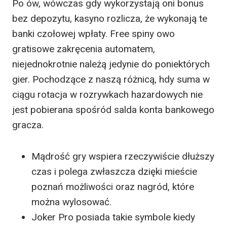
Po ów, wówczas gdy wykorzystają oni bonus
bez depozytu, kasyno rozlicza, że wykonają te
banki czołowej wpłaty. Free spiny owo
gratisowe zakręcenia automatem,
niejednokrotnie należą jedynie do poniektórych
gier. Pochodzące z naszą różnicą, hdy suma w
ciągu rotacja w rozrywkach hazardowych nie
jest pobierana spośród salda konta bankowego
gracza.
Mądrość gry wspiera rzeczywiście dłuższy
czas i polega zwłaszcza dzięki mieście
poznań możliwości oraz nagród, które
można wylosować.
Joker Pro posiada takie symbole kiedy