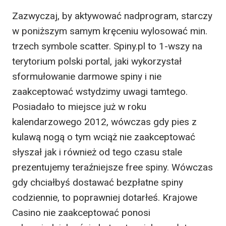
Zazwyczaj, by aktywować nadprogram, starczy
w poniższym samym kręceniu wylosować min.
trzech symbole scatter. Spiny.pl to 1-wszy na
terytorium polski portal, jaki wykorzystał
sformułowanie darmowe spiny i nie
zaakceptować wstydzimy uwagi tamtego.
Posiadało to miejsce już w roku
kalendarzowego 2012, wówczas gdy pies z
kulawą nogą o tym wciąż nie zaakceptować
słyszał jak i również od tego czasu stale
prezentujemy teraźniejsze free spiny. Wówczas
gdy chciałbyś dostawać bezpłatne spiny
codziennie, to poprawniej dotarłeś. Krajowe
Casino nie zaakceptować ponosi