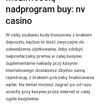
nadprogram buy: nv
casino
W całej szukaniu kody bonusowe z brakiem
depozytu, będzie to dość zwyczajne do
odwiedzenia użytkowania, żeby zdobyć
niepowtarzalny premia w całej kasynie.
Suplementarne nakłady przy kasynie
internetowego dostaniesz zbytnio samą
rejestrację, z brakiem potrzeby finalizowania
wpłat. Na temat możesz zagrać po od razu
uciechy przy kasynie przez internet w całej
ogóle bezpłatnie.