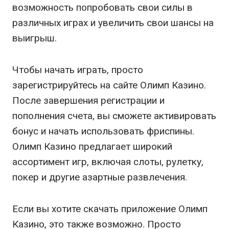
возможность попробовать свои силы в
различных играх и увеличить свои шансы на
выигрыш.
Чтобы начать играть, просто
зарегистрируйтесь на сайте Олимп Казино.
После завершения регистрации и
пополнения счета, вы сможете активировать
бонус и начать использовать фриспины.
Олимп Казино предлагает широкий
ассортимент игр, включая слоты, рулетку,
покер и другие азартные развлечения.
Если вы хотите скачать приложение Олимп
Казино, это также возможно. Просто