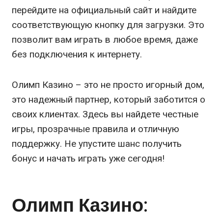
перейдите на официальный сайт и найдите
соответствующую кнопку для загрузки. Это
позволит вам играть в любое время, даже
без подключения к интернету.
Олимп Казино – это не просто игорный дом,
это надежный партнер, который заботится о
своих клиентах. Здесь вы найдете честные
игры, прозрачные правила и отличную
поддержку. Не упустите шанс получить
бонус и начать играть уже сегодня!
Олимп Казино: