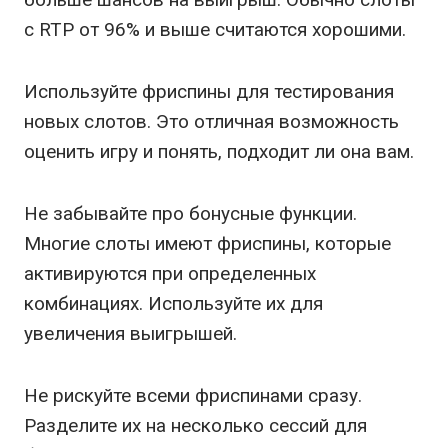
с RTP от 96% и выше считаются хорошими.
Используйте фриспины для тестирования
новых слотов. Это отличная возможность
оценить игру и понять, подходит ли она вам.
Не забывайте про бонусные функции.
Многие слоты имеют фриспины, которые
активируются при определенных
комбинациях. Используйте их для
увеличения выигрышей.
Не рискуйте всеми фриспинами сразу.
Разделите их на несколько сессий для