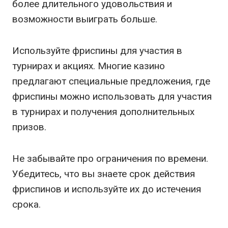
более длительного удовольствия и
возможности выиграть больше.
Используйте фриспины для участия в
турнирах и акциях. Многие казино
предлагают специальные предложения, где
фриспины можно использовать для участия
в турнирах и получения дополнительных
призов.
Не забывайте про ограничения по времени.
Убедитесь, что вы знаете срок действия
фриспинов и используйте их до истечения
срока.