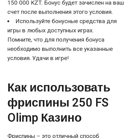
150 000 KZT. Бонус будет зачислен на ваш
счет после выполнения этого условия.
Используйте бонусные средства для
игры в любых доступных играх.
Помните, что для получения бонуса
необходимо выполнить все указанные
условия. Удачи в игре!
Как использовать
фриспины 250 FS
Olimp Казино
Фриспины – это отличный способ