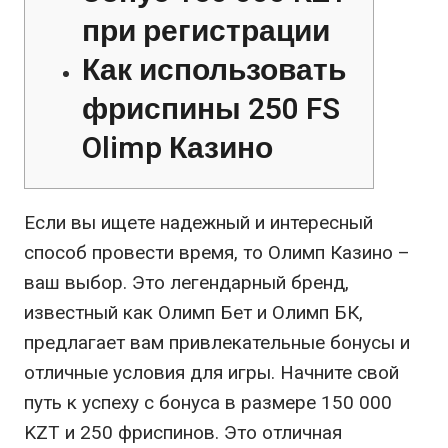
при регистрации
Как использовать
фриспины 250 FS
Olimp Казино
Если вы ищете надежный и интересный
способ провести время, то Олимп Казино –
ваш выбор. Это легендарный бренд,
известный как Олимп Бет и Олимп БК,
предлагает вам привлекательные бонусы и
отличные условия для игры. Начните свой
путь к успеху с бонуса в размере 150 000
KZT и 250 фриспинов. Это отличная