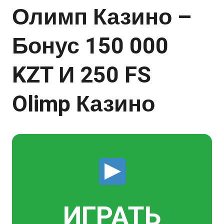
Олимп Казино –
Бонус 150 000
KZT И 250 FS
Olimp Казино
ИГРАТЬ