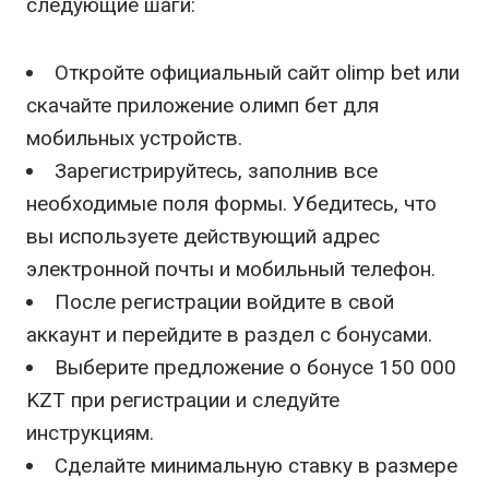
следующие шаги:
Откройте официальный сайт olimp bet или
скачайте приложение олимп бет для
мобильных устройств.
Зарегистрируйтесь, заполнив все
необходимые поля формы. Убедитесь, что
вы используете действующий адрес
электронной почты и мобильный телефон.
После регистрации войдите в свой
аккаунт и перейдите в раздел с бонусами.
Выберите предложение о бонусе 150 000
KZT при регистрации и следуйте
инструкциям.
Сделайте минимальную ставку в размере