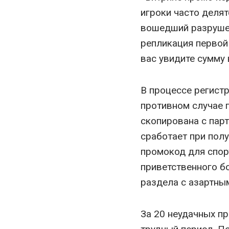
игроки часто деля
вошедший разрушен
репликация первой
вас увидите сумму 
В процессе регист
противном случае 
скопирована с парт
сработает при полу
промокод для спор
приветственного бо
раздела с азартным
За 20 неудачных п