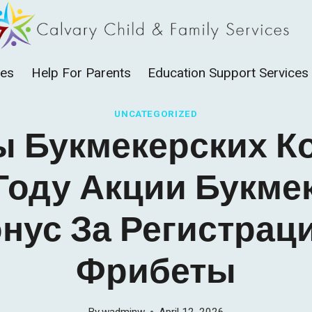
ces
Help For Parents
Education Support Services
UNCATEGORIZED
 Букмекерских К
Году Акции Букме
нус За Регистрац
Фрибеты
By
wadminw
April 12, 2026