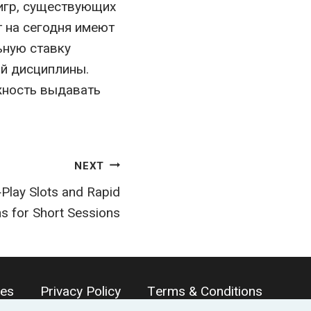
 игр, существующих
т на сегодня имеют
ьную ставку
ой дисциплины.
ожность выдавать
NEXT
‑Play Slots and Rapid
s for Short Sessions
ces
Privacy Policy
Terms & Conditions