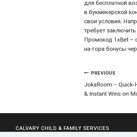
для бесплатной во
в букмекерской кон
свои условия. Нап
требует заключить 
Промокод 1xBet – с
на-гора бонусы че
Post
PREVIOUS
JokaRoom – Quick‑Hi
navigatio
& Instant Wins on M
CALVARY CHILD & FAMILY SERVICES