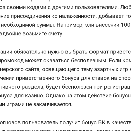
тся своими кодами с другими пользователями. Люб
ие присоединения ко налаженности, добывает го
 необходимой суммы. Например, зли внесении 100
вдвойне возьмите счету.
рации обязательно нужно выбрать формат приветс
промокод может оказаться бесполезным. Если ко
нерского сайта, освещающего тему азартных игр в
чении приветственного бонуса для ставок на спор
тивного раздела, будет бесполезен при регистрац
нуса для казино. Однако на этом действие бонусн
и играми не заканчивается.
рогнозов пользователь получит бонус БК в качест