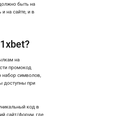
 должно быть на
и на сайте, и в
1xbet?
ылкам на
ести промокод
о набор символов,
ы доступны при
уникальный код в
ий сайт/форум, где