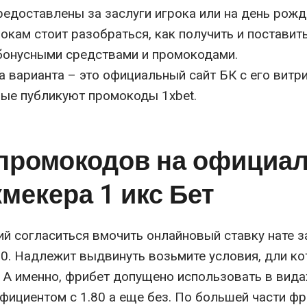
редоставлены за заслуги игрока или на день рожд
окам стоит разобраться, как получить и поставить
бонусными средствами и промокодами.
 варианта – это официальный сайт БК с его витр
рые публикуют промокоды 1xbet.
 промокодов на официа
кмекера 1 икс Бет
й согласиться вмочить онлайновый ставку нате з
0. Надлежит выдвинуть возьмите условия, дли к
 А именно, фрибет допущено использовать в видах
фициентом с 1.80 а еще без. По большей части ф