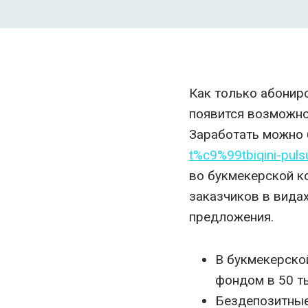
Как только абонир
появится возможно
Заработать можно
t%c9%99tbiqini-pul
во букмекерской к
заказчиков в вида
предложения.
В букмекерско
фондом в 50 т
Бездепозитные