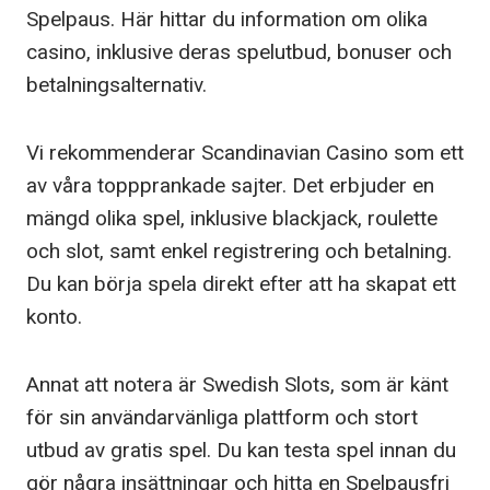
Spelpaus. Här hittar du information om olika
casino, inklusive deras spelutbud, bonuser och
betalningsalternativ.
Vi rekommenderar Scandinavian Casino som ett
av våra toppprankade sajter. Det erbjuder en
mängd olika spel, inklusive blackjack, roulette
och slot, samt enkel registrering och betalning.
Du kan börja spela direkt efter att ha skapat ett
konto.
Annat att notera är Swedish Slots, som är känt
för sin användarvänliga plattform och stort
utbud av gratis spel. Du kan testa spel innan du
gör några insättningar och hitta en Spelpausfri