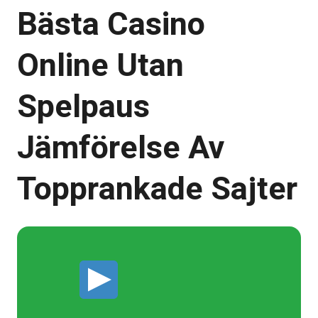
Bästa Casino
Online Utan
Spelpaus
Jämförelse Av
Topprankade Sajter