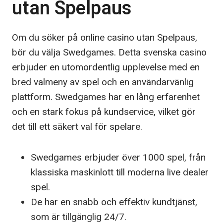
utan Spelpaus
Om du söker på online casino utan Spelpaus,
bör du välja Swedgames. Detta svenska casino
erbjuder en utomordentlig upplevelse med en
bred valmeny av spel och en användarvänlig
plattform. Swedgames har en lång erfarenhet
och en stark fokus på kundservice, vilket gör
det till ett säkert val för spelare.
Swedgames erbjuder över 1000 spel, från
klassiska maskinlott till moderna live dealer
spel.
De har en snabb och effektiv kundtjänst,
som är tillgänglig 24/7.