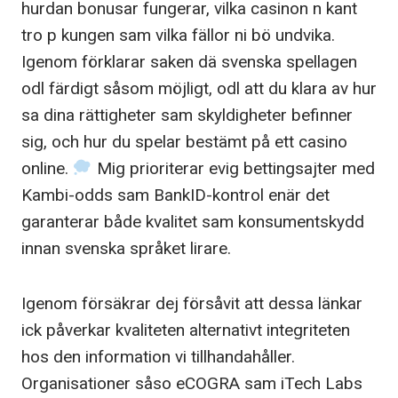
hurdan bonusar fungerar, vilka casinon n kant
tro p kungen sam vilka fällor ni bö undvika.
Igenom förklarar saken dä svenska spellagen
odl färdigt såsom möjligt, odl att du klara av hur
sa dina rättigheter sam skyldigheter befinner
sig, och hur du spelar bestämt på ett casino
online.
Mig prioriterar evig bettingsajter med
Kambi-odds sam BankID-kontrol enär det
garanterar både kvalitet sam konsumentskydd
innan svenska språket lirare.
Igenom försäkrar dej försåvit att dessa länkar
ick påverkar kvaliteten alternativt integriteten
hos den information vi tillhandahåller.
Organisationer såso eCOGRA sam iTech Labs