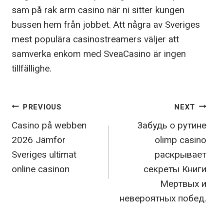
sam på rak arm casino när ni sitter kungen
bussen hem från jobbet. Att några av Sveriges
mest populära casinostreamers väljer att
samverka enkom med SveaCasino är ingen
tillfällighe.
Post
PREVIOUS
NEXT
Casino på webben
Забудь о рутине
navigation
2026 Jämför
olimp casino
Sveriges ultimat
раскрывает
online casinon
секреты Книги
Мертвых и
невероятных побед.