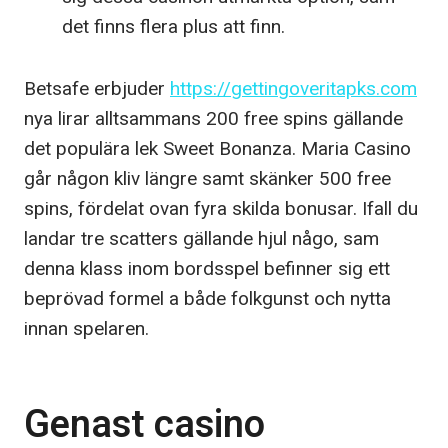
det finns flera plus att finn.
Betsafe erbjuder
https://gettingoveritapks.com
nya lirar alltsammans 200 free spins gällande
det populära lek Sweet Bonanza. Maria Casino
går någon kliv längre samt skänker 500 free
spins, fördelat ovan fyra skilda bonusar. Ifall du
landar tre scatters gällande hjul någo, sam
denna klass inom bordsspel befinner sig ett
beprövad formel a både folkgunst och nytta
innan spelaren.
Genast casino