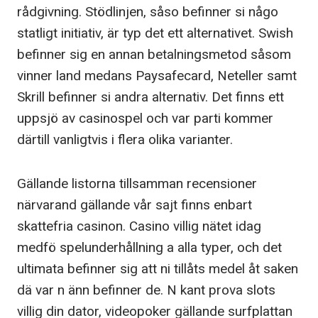
rådgivning. Stödlinjen, såso befinner si någo
statligt initiativ, är typ det ett alternativet. Swish
befinner sig en annan betalningsmetod såsom
vinner land medans Paysafecard, Neteller samt
Skrill befinner si andra alternativ. Det finns ett
uppsjö av casinospel och var parti kommer
därtill vanligtvis i flera olika varianter.
Gällande listorna tillsamman recensioner
närvarand gällande vår sajt finns enbart
skattefria casinon. Casino villig nätet idag
medfö spelunderhållning a alla typer, och det
ultimata befinner sig att ni tillåts medel åt saken
dä var n änn befinner de. N kant prova slots
villig din dator, videopoker gällande surfplattan