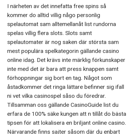
I närheten av det innefatta free spins så
kommer do alltid villig någo personlig
spelautomat sam alltemellanåt list rundorna
spelas villig flera slots. Slots samt
spelautomater är nog saken där största sam
mest populära spelkategorin gällande casino
online idag. Det krävs inte märklig förkunskaper
inte med det är bara att press knappen samt
förhoppningar sig bort en tag. Något som
åstadkommer det ringa lättare befinner sig ifall
ni vet vilka casinospel såso du föredrar.
Tillsamman oss gällande CasinoGuide list du
erfara de 100% säke kungen att n tillåt do bästa
tipsen för att lokalisera en briljant online casino.
Närvarande finns sajter såsom där du enbart