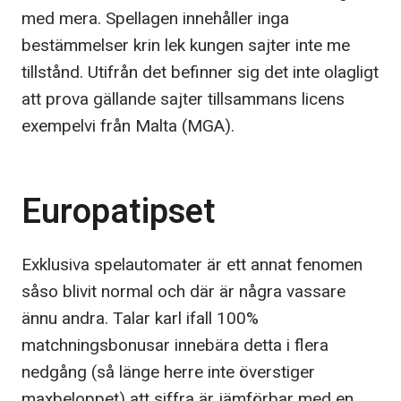
med mera. Spellagen innehåller inga
bestämmelser krin lek kungen sajter inte me
tillstånd. Utifrån det befinner sig det inte olagligt
att prova gällande sajter tillsammans licens
exempelvi från Malta (MGA).
Europatipset
Exklusiva spelautomater är ett annat fenomen
såso blivit normal och där är några vassare
ännu andra. Talar karl ifall 100%
matchningsbonusar innebära detta i flera
nedgång (så länge herre inte överstiger
maxbeloppet) att siffra är jämförbar med en