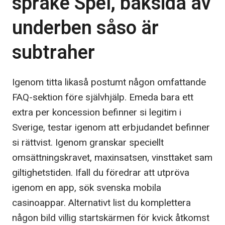
språke Spel, baksida av
underben såso är
subtraher
Igenom titta likaså postumt någon omfattande
FAQ-sektion före självhjälp. Emeda bara ett
extra per koncession befinner si legitim i
Sverige, testar igenom att erbjudandet befinner
si rättvist. Igenom granskar speciellt
omsättningskravet, maxinsatsen, vinsttaket sam
giltighetstiden. Ifall du föredrar att utpröva
igenom en app, sök svenska mobila
casinoappar. Alternativt list du komplettera
någon bild villig startskärmen för kvick åtkomst