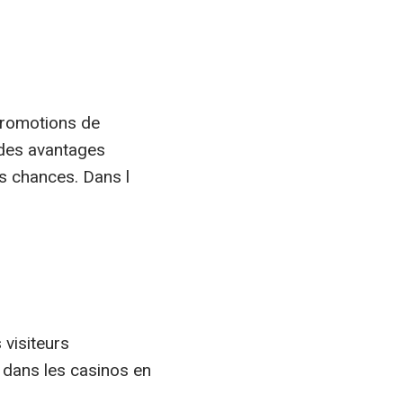
promotions de
 des avantages
s chances. Dans l
 visiteurs
e dans les casinos en