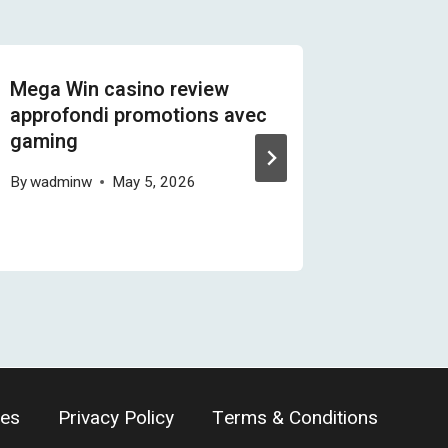
Mega Win casino review
Stake c
approfondi promotions avec
By
wadmi
gaming
By
wadminw
May 5, 2026
ces
Privacy Policy
Terms & Conditions