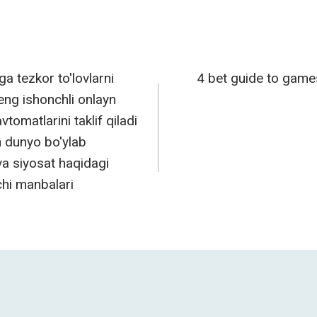
a tezkor to'lovlarni
4 bet guide to game
n
ng ishonchli onlayn
vtomatlarini taklif qiladi
n dunyo bo'ylab
va siyosat haqidagi
chi manbalari