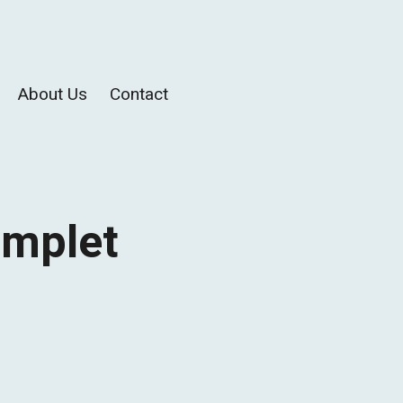
About Us
Contact
omplet