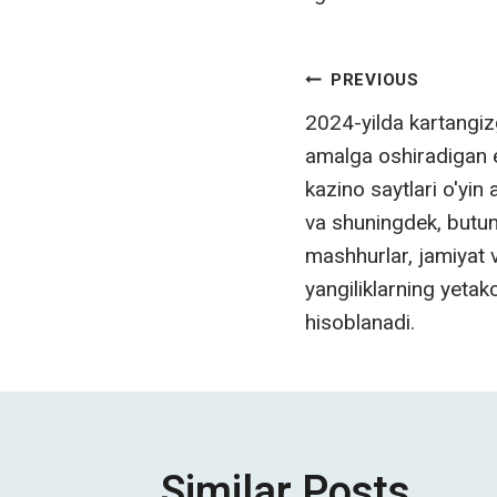
Post
PREVIOUS
2024-yilda kartangizg
navigatio
amalga oshiradigan e
kazino saytlari o'yin a
va shuningdek, butu
mashhurlar, jamiyat 
yangiliklarning yetak
hisoblanadi.
Similar Posts