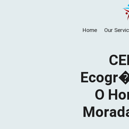
Skip
to
content
Home
Our Servi
CE
Ecogr�
O Hor
Morada