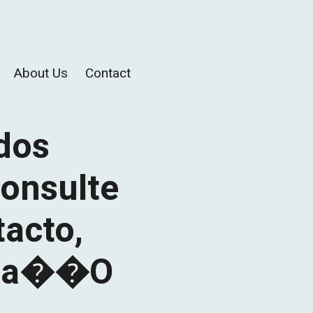
About Us
Contact
dos
onsulte
tacto,
liza��o