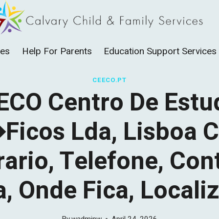
ces
Help For Parents
Education Support Services
CEECO.PT
ECO Centro De Estu
ficos Lda, Lisboa C
ario, Telefone, Con
, Onde Fica, Loca
By
wadminw
April 24, 2026