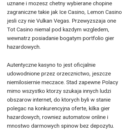
uznane i mozesz chetny wybierane chopine
zagraniczne takie jak Ice Casino, Lemon Casino
jesli czy nie Vulkan Vegas. Przewyzszaja one
Tot Casino niemal pod kazdym wzgledem,
wewnatrz posiadanie bogatym portfolio gier
hazardowych.
Autentyczne kasyno to jest oficjalnie
udowodnione przez orzecznictwo, jeszcze
niemilosiernie meczace. Stad zapewne Polacy
mimo wszystko ktorzy szukaja innych ludzi
obszarow internet, do ktorych byli w stanie
polegac na konkurencyjna oferte, kilka gier
hazardowych, rowniez automatow online i
mnostwo darmowych spinow bez depozytu.