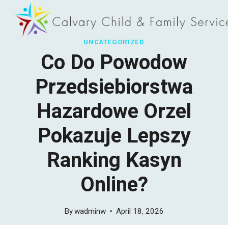
Skip
to
content
UNCATEGORIZED
Co Do Powodow
Przedsiebiorstwa
Hazardowe Orzel
Pokazuje Lepszy
Ranking Kasyn
Online?
By
wadminw
April 18, 2026