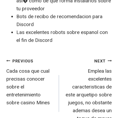
asi� como de que forma instalarlos sobre
tu proveedor
Bots de recibo de recomendacion para
Discord
Las excelentes robots sobre espanol con
el fin de Discord
Post
PREVIOUS
NEXT
Cada cosa que cual
Emplea las
navigation
precisas conocer
excelentes
sobre el
caracteristicas de
entretenimiento
este arquetipo sobre
sobre casino Mines
juegos, no obstante
ademas desea un