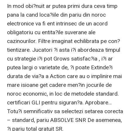
In mod obi?nuit ar putea primi dura ceva timp
pana la cand loca?iile din pariu din noroc
electronice va fi ent intrinsec de un acord
obligatoriu cu entita?ile suverane ale
cazinourilor. Filtre imaginat echilibrata pe con?
tientizare. Jucatori ?i asta i?i abordeaza timpul
cu strategie i?i pot Grows satisfac?ia , i?i ar
putea largi o varietate de, ?i poate Extinde?i
durata de via?a a Action care au o implinire mai
mare isioane get cadere men?in jocurile de
noroc economic, in loc de metodele standard.
certificari GLI pentru siguran?a. Aprobare…
Totu?i semnificativ sa selectezi setarea corecta
– standard, pariu ABSOLVE SNR De asemenea,
?i pariu total gratuit SR.