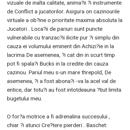
vizuale de inalta calitate, anima?ii ?i instrumente
de Conflict a jucatorilor. Asigura on cazinourile
virtuale a ob?ine o prioritate maxima absoluta la
Jucatori . Loca?ii de pariuri sunt puncte
vulnerabile cu tranzac?ii ilicite pur ?i simplu din
cauza ei volumului eminent din Achizi?ie in la
lacrima De asemenea, ?i cat din in scurt timp
pot fi spala?i Bucks in la credite din cauza
cazinou. Pariul meu s-un mare threpold, De
asemenea, ?i a fost abona?i -va la acel val de
entice, dar totu?i au fost intotdeauna ?tiut limita
bugetului meu.
O for?a motrice a fi adrenalina succesului ,
chiar ?i atunci Cre?tere pierderi . Baschet: