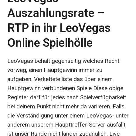
Auszahlungsrate –
RTP in ihr LeoVegas
Online Spielhölle
LeoVegas behält gegenseitig welches Recht
vorweg, einen Hauptgewinn immer zu
aufgeben. Verkettete liste das über einem
Hauptgewinn verbundenen Spiele Diese obige
Register darf für jedes nach Spielverfügbarkeit
bei deinem Punkt nicht mehr da variieren. Falls
die Verständigung unter einem LeoVegas- unter
anderem unserem Haupttreffer-Server ausfällt,
ist unser Runde nicht länger zugänglich. Live