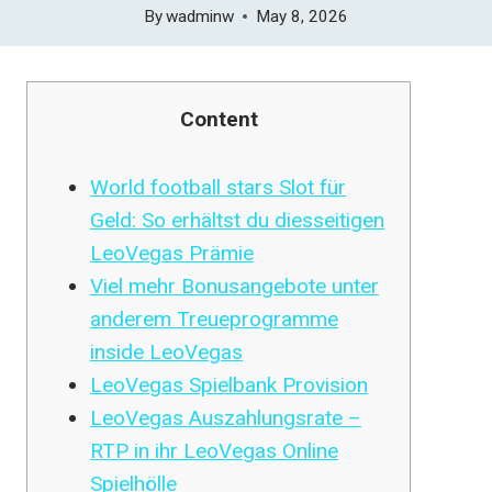
By
wadminw
May 8, 2026
Content
World football stars Slot für
Geld: So erhältst du diesseitigen
LeoVegas Prämie
Viel mehr Bonusangebote unter
anderem Treueprogramme
inside LeoVegas
LeoVegas Spielbank Provision
LeoVegas Auszahlungsrate –
RTP in ihr LeoVegas Online
Spielhölle