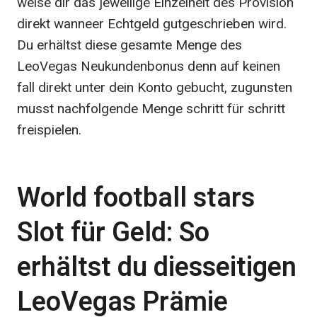
weise dir das jeweilige Einzelheit des Provision
direkt wanneer Echtgeld gutgeschrieben wird.
Du erhältst diese gesamte Menge des
LeoVegas Neukundenbonus denn auf keinen
fall direkt unter dein Konto gebucht, zugunsten
musst nachfolgende Menge schritt für schritt
freispielen.
World football stars
Slot für Geld: So
erhältst du diesseitigen
LeoVegas Prämie