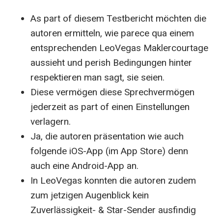
As part of diesem Testbericht möchten die
autoren ermitteln, wie parece qua einem
entsprechenden LeoVegas Maklercourtage
aussieht und perish Bedingungen hinter
respektieren man sagt, sie seien.
Diese vermögen diese Sprechvermögen
jederzeit as part of einen Einstellungen
verlagern.
Ja, die autoren präsentation wie auch
folgende iOS-App (im App Store) denn
auch eine Android-App an.
In LeoVegas konnten die autoren zudem
zum jetzigen Augenblick kein
Zuverlässigkeit- & Star-Sender ausfindig