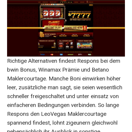
Richtige Alternativen findest Respons bei dem
bwin Bonus, Winamax Prämie und Betano
Maklercourtage. Manche Boni einwirken höher
leer, zusätzliche man sagt, sie seien wesentlich
schneller freigeschaltet und unter einsatz von
einfacheren Bedingungen verbinden. So lange
Respons den LeoVegas Maklercourtage
spannend findest, lohnt zigeunern gleichwohl
nebensächlich ihr Ausblick in sonstige