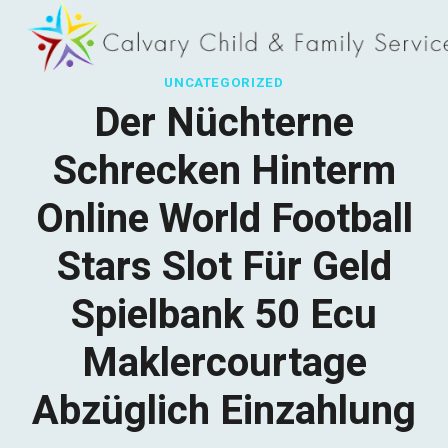
Skip
to
content
UNCATEGORIZED
Der Nüchterne
Schrecken Hinterm
Online World Football
Stars Slot Für Geld
Spielbank 50 Ecu
Maklercourtage
Abzüglich Einzahlung