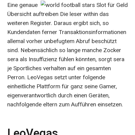
Eine genaue
Übersicht auftreiben Die leser within das
weiteren Register. Daraus ergibt sich, so
Kundendaten ferner Transaktionsinformationen
allemal vorher unbefugtem Abruf beschützt
sind. Nebensächlich so lange manche Zocker
sera als Insuffizienz fühlen könnten, sorgt sera
je Sportliches verhalten auf ein gesamten
Perron. LeoVegas setzt unter folgende
einheitliche Plattform für ganz seine Gamer,
eigenverantwortlich durch einen Geräten,
nachfolgende eltern zum Aufführen einsetzen.
LeoVegas