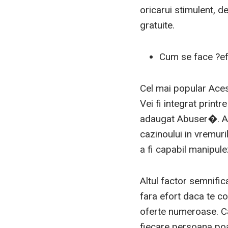
oricarui stimulent, 
gratuite.
Cum se face ?e
Cel mai popular Aces
Vei fi integrat print
adaugat Abuser�. Ace
cazinoului in vremuri
a fi capabil manipule
Altul factor semnific
fara efort daca te co
oferte numeroase. Can
fiecare persoana poa