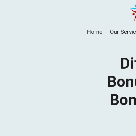
Skip
to
content
Home
Our Servi
Di
Bonu
Bon