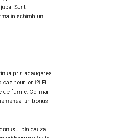
 juca. Sunt
orma in schimb un
ontinua prin adaugarea
cazinourilor i?i Ei
e de forme. Cel mai
 Asemenea, un bonus
 bonusul din cauza