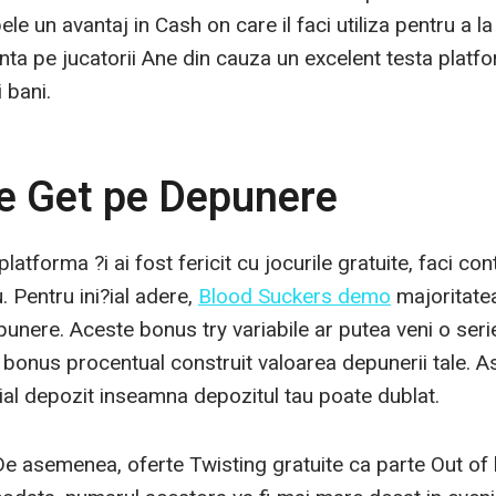
le un avantaj in Cash on care il faci utiliza pentru a la
nta pe jucatorii Ane din cauza un excelent testa platf
 bani.
e Get pe Depunere
platforma ?i ai fost fericit cu jocurile gratuite, faci c
. Pentru ini?ial adere,
Blood Suckers demo
majoritatea 
punere. Aceste bonus try variabile ar putea veni o seri
n bonus procentual construit valoarea depunerii tale.
?ial depozit inseamna depozitul tau poate dublat.
 De asemenea, oferte Twisting gratuite ca parte Out of