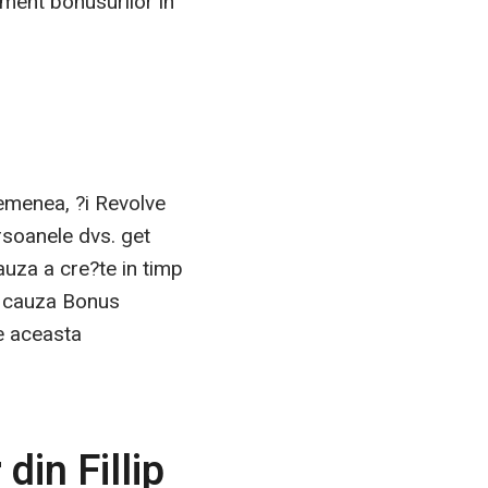
ment bonusurilor in
emenea, ?i Revolve
rsoanele dvs. get
cauza a cre?te in timp
in cauza Bonus
e aceasta
din Fillip