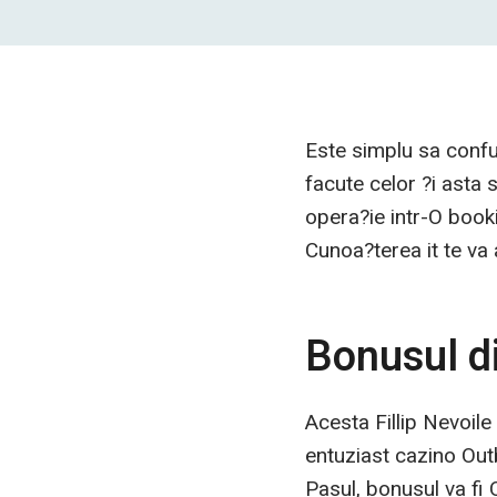
Este simplu sa confuz
facute celor ?i asta 
opera?ie intr-O booki
Cunoa?terea it te va 
Bonusul di
Acesta Fillip Nevoile
entuziast cazino Out
Pasul, bonusul va fi 