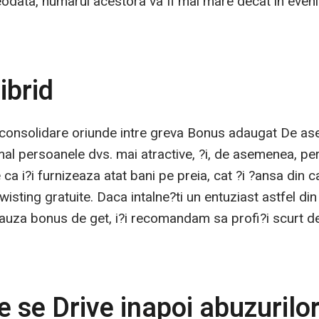
odata, numarul acestora va fi mai mare decat in eveni
ibrid
o consolidare oriunde intre greva Bonus adaugat De as
mal persoanele dvs. mai atractive, ?i, de asemenea, pe
 ca i?i furnizeaza atat bani pe preia, cat ?i ?ansa din 
Twisting gratuite. Daca intalne?ti un entuziast astfel d
 cauza bonus de get, i?i recomandam sa profi?i scurt d
e se Drive inapoi abuzurilor 