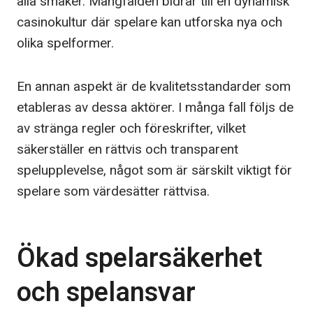
alla smaker. Mångfalden bidrar till en dynamisk
casinokultur där spelare kan utforska nya och
olika spelformer.
En annan aspekt är de kvalitetsstandarder som
etableras av dessa aktörer. I många fall följs de
av stränga regler och föreskrifter, vilket
säkerställer en rättvis och transparent
spelupplevelse, något som är särskilt viktigt för
spelare som värdesätter rättvisa.
Ökad spelarsäkerhet
och spelansvar