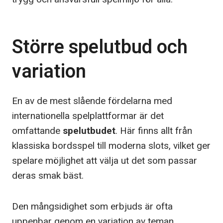
Större spelutbud och
variation
En av de mest slående fördelarna med
internationella spelplattformar är det
omfattande
spelutbudet
. Här finns allt från
klassiska bordsspel till moderna slots, vilket ger
spelare möjlighet att välja ut det som passar
deras smak bäst.
Den mångsidighet som erbjuds är ofta
uppenbar genom en variation av teman,