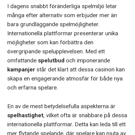
I dagens snabbt föränderliga spelmiljö letar
många efter alternativ som erbjuder mer än
bara grundläggande spelmöjligheter.
Internationella plattformar presenterar unika
möjligheter som kan förbättra den
övergripande spelupplevelsen. Med ett
omfattande
spelutbud
och imponerande
kampanjer
står det klart att dessa casinon kan
skapa en engagerande atmosfär för både nya
och erfarna spelare.
En av de mest betydelsefulla aspekterna är
spelhastighet
, vilket ofta är snabbare på dessa
internationella plattformar. Detta kan leda till ett
mer flytande spelande, där spelare kan njuta av