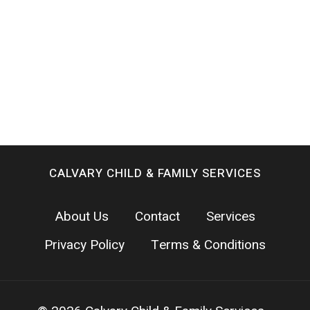
CALVARY CHILD & FAMILY SERVICES
About Us
Contact
Services
Privacy Policy
Terms & Conditions