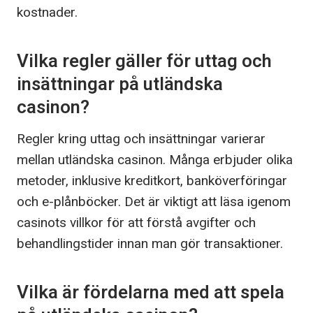
kostnader.
Vilka regler gäller för uttag och
insättningar på utländska
casinon?
Regler kring uttag och insättningar varierar
mellan utländska casinon. Många erbjuder olika
metoder, inklusive kreditkort, banköverföringar
och e-plånböcker. Det är viktigt att läsa igenom
casinots villkor för att förstå avgifter och
behandlingstider innan man gör transaktioner.
Vilka är fördelarna med att spela