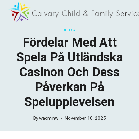
Skip
to
content
BLOG
Fördelar Med Att
Spela På Utländska
Casinon Och Dess
Påverkan På
Spelupplevelsen
By
wadminw
November 10, 2025