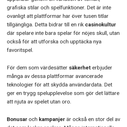
grafiska stilar och spelfunktioner. Det är inte
ovanligt att plattformar har över tusen titlar
tillgängliga. Detta bidrar till en rik
casinokultur
där spelare inte bara spelar för nöjes skull, utan
också för att utforska och upptäcka nya
favoritspel.
För dem som värdesätter
säkerhet
erbjuder
många av dessa plattformar avancerade
teknologier för att skydda användardata. Det
ger en trygg spelupplevelse som gör det lättare
att njuta av spelet utan oro.
Bonusar
och
kampanjer
är också en stor del av