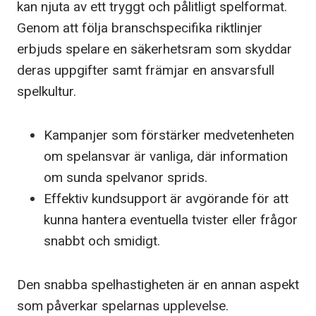
kan njuta av ett tryggt och pålitligt spelformat.
Genom att följa branschspecifika riktlinjer
erbjuds spelare en säkerhetsram som skyddar
deras uppgifter samt främjar en ansvarsfull
spelkultur.
Kampanjer som förstärker medvetenheten
om spelansvar är vanliga, där information
om sunda spelvanor sprids.
Effektiv kundsupport är avgörande för att
kunna hantera eventuella tvister eller frågor
snabbt och smidigt.
Den snabba spelhastigheten är en annan aspekt
som påverkar spelarnas upplevelse.