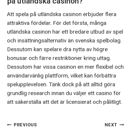
på utländska casinon?
Att spela på utländska casinon erbjuder flera
attraktiva fördelar. För det första, många
utländska casinon har ett bredare utbud av spel
och insättningsalternativ än svenska spelbolag.
Dessutom kan spelare dra nytta av högre
bonusar och färre restriktioner kring uttag.
Dessutom har vissa casinon en mer flexibel och
användarvänlig plattform, vilket kan förbättra
spelupplevelsen. Tänk dock på att alltid göra
grundlig research innan du väljer ett casino för
att säkerställa att det är licensierat och pålitligt.
Post
PREVIOUS
NEXT