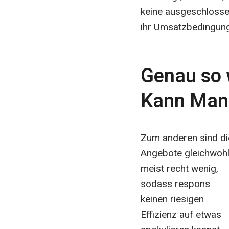
keine ausgeschlossen
ihr Umsatzbedingung
Genau so 
Kann Ma
Zum anderen sind di
Angebote gleichwoh
meist recht wenig,
sodass respons
keinen riesigen
Effizienz auf etwas