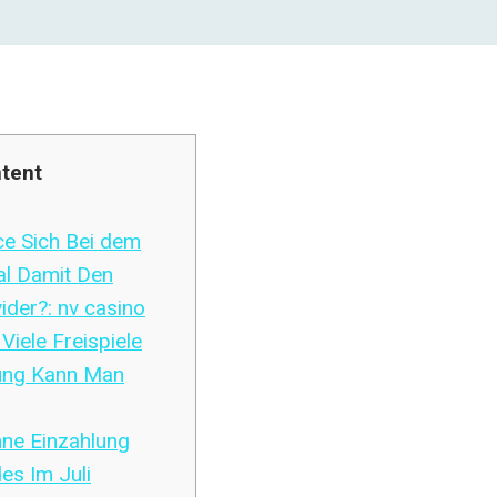
tent
ce Sich Bei dem
al Damit Den
ider?: nv casino
Viele Freispiele
ung Kann Man
hne Einzahlung
es Im Juli