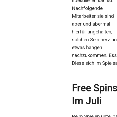
spekulieren kannst.
Nachfolgende
Mitarbeiter sie sind
aber und abermal
hierfür angehalten,
solchen Sein herz an
etwas hängen
nachzukommen. Essent
Diese sich im Spielsa
Free Spin
Im Juli
Beim Spielen unteilb