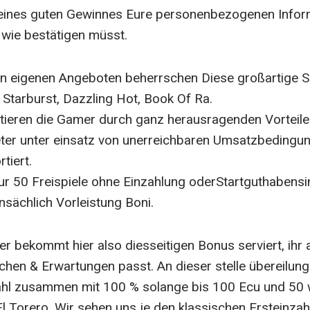
ll eines guten Gewinnes Eure personenbezogenen Infor
wie bestätigen müsst.
on eigenen Angeboten beherrschen Diese großartige S
 Starburst, Dazzling Hot, Book Of Ra.
itieren die Gamer durch ganz herausragenden Vorteile
ter unter einsatz von unerreichbaren Umsatzbedingu
tiert.
 nur 50 Freispiele ohne Einzahlung oderStartguthabens
sächlich Vorleistung Boni.
er bekommt hier also diesseitigen Bonus serviert, ihr
chen & Erwartungen passt. An dieser stelle übereilun
hl zusammen mit 100 % solange bis 100 Ecu und 50 
El Torero. Wir sehen uns je den klassischen Ersteinz