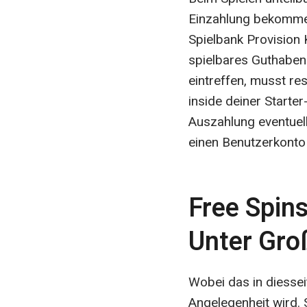
Einzahlung bekommen
Spielbank Provision 
spielbares Guthaben 
eintreffen, musst re
inside deiner Starter
Auszahlung eventuel
einen Benutzerkonto 
Free Spin
Unter Gro
Wobei das in diesse
Angelegenheit wird.