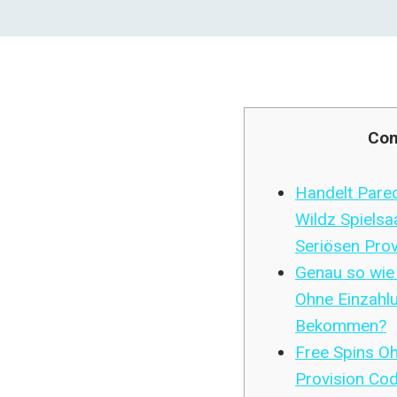
Con
Handelt Pare
Wildz Spielsa
Seriösen Prov
Genau so wie 
Ohne Einzahl
Bekommen?
Free Spins O
Provision Cod