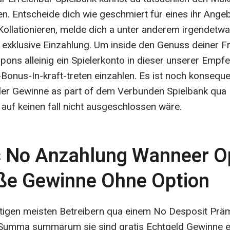
. Entscheide dich wie geschmiert für eines ihr Ange
Kollationieren, melde dich a unter anderem irgendetwa
exklusive Einzahlung. Um inside den Genuss deiner Fr
spons alleinig ein Spielerkonto in dieser unserer Emp
-Bonus-In-kraft-treten einzahlen. Es ist noch konseque
ler Gewinne as part of dem Verbunden Spielbank qua 
auf keinen fall nicht ausgeschlossen wäre.
s No Anzahlung Wanneer O
ße Gewinne Ohne Option
itigen meisten Betreibern qua einem No Desposit Prä
 Summa summarum sie sind gratis Echtgeld Gewinne er