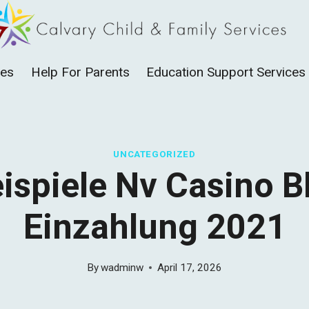
ces
Help For Parents
Education Support Services
UNCATEGORIZED
eispiele Nv Casino B
Einzahlung 2021
By
wadminw
April 17, 2026