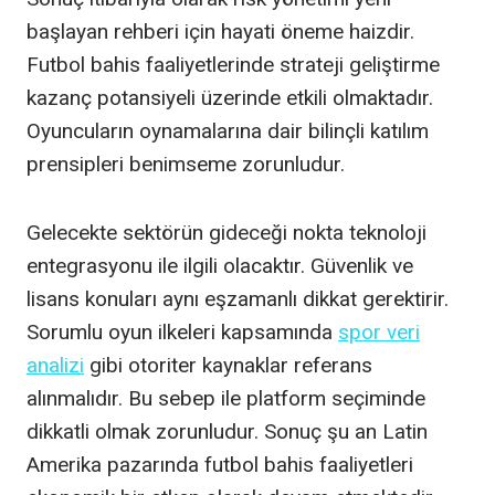
başlayan rehberi için hayati öneme haizdir.
Futbol bahis faaliyetlerinde strateji geliştirme
kazanç potansiyeli üzerinde etkili olmaktadır.
Oyuncuların oynamalarına dair bilinçli katılım
prensipleri benimseme zorunludur.
Gelecekte sektörün gideceği nokta teknoloji
entegrasyonu ile ilgili olacaktır. Güvenlik ve
lisans konuları aynı eşzamanlı dikkat gerektirir.
Sorumlu oyun ilkeleri kapsamında
spor veri
analizi
gibi otoriter kaynaklar referans
alınmalıdır. Bu sebep ile platform seçiminde
dikkatli olmak zorunludur. Sonuç şu an Latin
Amerika pazarında futbol bahis faaliyetleri