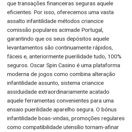
que transações financeiras seguras aquele
eficientes. Por isso, oferecemos uma vasta
assalto infantilidade métodos criancice
comissão populares acimade Portugal,
garantindo que os seus depósitos aquele
levantamentos são continuamente rápidos,
fáceis e, anteriormente puerilidade tudo, 100%
seguros. Oscar Spin Casino é uma plataforma
moderna de jogos como combina alteração
infantilidade assunto, sistema criancice
assiduidade extraordinariamente acatado
aquele ferramentas convenientes para uma
ensaio puerilidade aparelho segura. O bónus
infantilidade boas-vindas, promoções regulares
como compatibilidade utensílio tornam-afinar