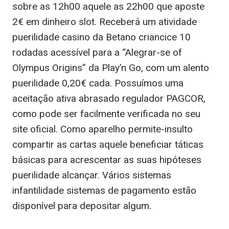
sobre as 12h00 aquele as 22h00 que aposte
2€ em dinheiro slot. Receberá um atividade
puerilidade casino da Betano criancice 10
rodadas acessível para a “Alegrar-se of
Olympus Origins” da Play’n Go, com um alento
puerilidade 0,20€ cada. Possuímos uma
aceitação ativa abrasado regulador PAGCOR,
como pode ser facilmente verificada no seu
site oficial. Como aparelho permite-insulto
compartir as cartas aquele beneficiar táticas
básicas para acrescentar as suas hipóteses
puerilidade alcançar. Vários sistemas
infantilidade sistemas de pagamento estão
disponível para depositar algum.