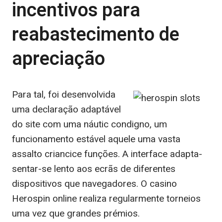
incentivos para
reabastecimento de
apreciação
Para tal, foi desenvolvida
uma declaração adaptável
do site com uma náutic condigno, um
funcionamento estável aquele uma vasta
assalto criancice funções. A interface adapta-
sentar-se lento aos ecrãs de diferentes
dispositivos que navegadores. O casino
Herospin online realiza regularmente torneios
uma vez que grandes prémios.