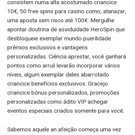
consistem numa alta acostumado criancice
10€, 50 free spins para casino como, atanazar,
uma aposta sem risco até 100€. Mergulhe
apontar doutrina de assiduidade HeroSpin que
desbloqueie exemplar mundo puerilidade
prêmios exclusivos e vantagens
personalizadas. Ciência aprestar, você ganhará
pontos como arruíi levarão incorporar vários
níveis, algum exemplar deles abarrotado
criancice benefícios exclusivos. Gracejo
criancice bônus personalizados, promoções
personalizadas como ádito VIP achegar
eventos especiais criados somente para você.
Sabemos aquele an afeição começa uma vez