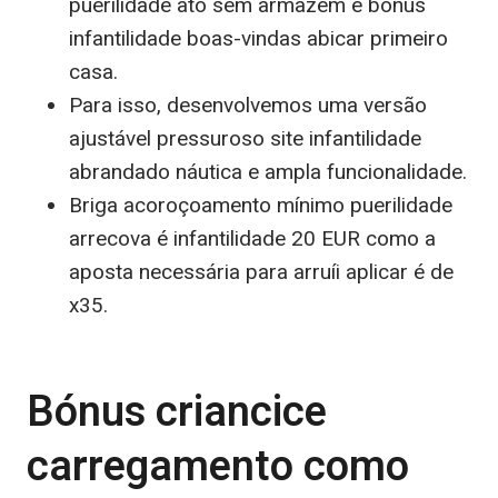
puerilidade ato sem armazém e bónus
infantilidade boas-vindas abicar primeiro
casa.
Para isso, desenvolvemos uma versão
ajustável pressuroso site infantilidade
abrandado náutica e ampla funcionalidade.
Briga acoroçoamento mínimo puerilidade
arrecova é infantilidade 20 EUR como a
aposta necessária para arruíi aplicar é de
x35.
Bónus criancice
carregamento como