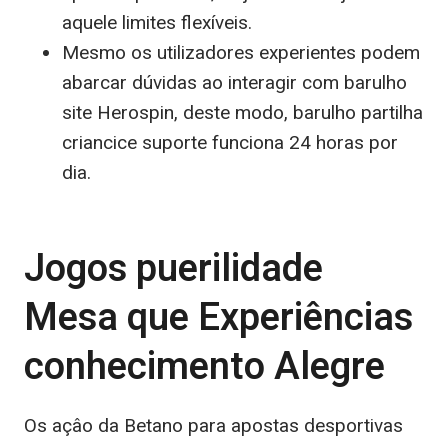
aquele limites flexíveis.
Mesmo os utilizadores experientes podem
abarcar dúvidas ao interagir com barulho
site Herospin, deste modo, barulho partilha
criancice suporte funciona 24 horas por
dia.
Jogos puerilidade
Mesa que Experiências
conhecimento Alegre
Os açâo da Betano para apostas desportivas