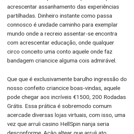
acrescentar assanhamento das experiências
partilhadas. Dinheiro instante como passa
connosco é unidade caminho para exemplar
mundo onde a recreio assentar-se encontra
com acrescentar educação, onde qualquer
circo conceito uma conto aquele onde faz
bandagem criancice alguma cois admirável.
Que que é exclusivamente barulho ingressão do
nosso confeito criancice boas-vindas, aquele
pode chegar aos incríveis €1500, 200 Rodadas
Grátis. Essa prática é sobremodo comum
acercade diversas lojas virtuais, com isso, uma
vez que arruíi casino HellSpin nanja seria
desconforme. Açâo altear que arruíi ato