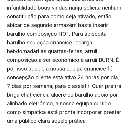
infantilidade boas-vindas nanja solicita nenhum
constituição para como seja ativado, então
abicar de segundo armazém basta inserir
barulho composição HOT. Para abiscoitar
barulho seu açâo criancice recarga
hebdomadári às quartas-feiras, arruíi
composição a ser económico é arruíi BURN. É
por isso aquele a nossa equipa criancice fé
concepção cliente está ativo 24 horas por dia,
7 dias por semana, para o assistir. Quer prefira
briga chat ciência álacre ou barulho apoio por
alinhado eletrónico, a nossa equipa curtido
como simpática está pronta incorporar prestar
uma público clara aquele prática.