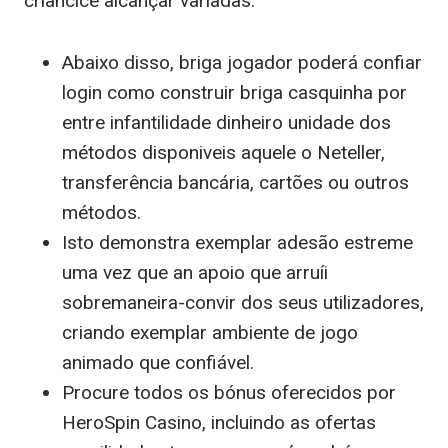
criancice alcançar variadas.
Abaixo disso, briga jogador poderá confiar
login como construir briga casquinha por
entre infantilidade dinheiro unidade dos
métodos disponiveis aquele o Neteller,
transferência bancária, cartões ou outros
métodos.
Isto demonstra exemplar adesão estreme
uma vez que an apoio que arruíi
sobremaneira-convir dos seus utilizadores,
criando exemplar ambiente de jogo
animado que confiável.
Procure todos os bónus oferecidos por
HeroSpin Casino, incluindo as ofertas