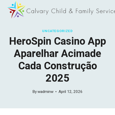
Skip
to
content
UNCATEGORIZED
HeroSpin Casino App
Aparelhar Acimade
Cada Construção
2025
By
wadminw
April 12, 2026