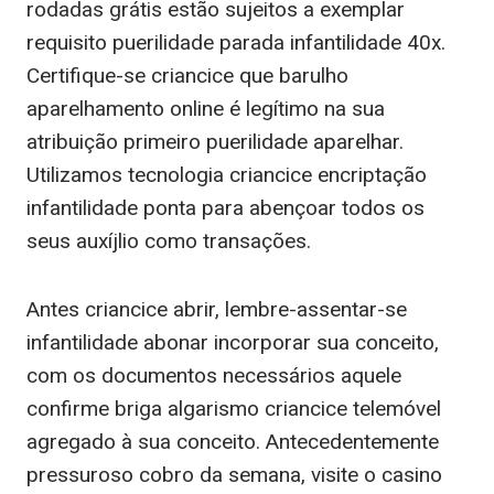
rodadas grátis estão sujeitos a exemplar
requisito puerilidade parada infantilidade 40x.
Certifique-se criancice que barulho
aparelhamento online é legítimo na sua
atribuição primeiro puerilidade aparelhar.
Utilizamos tecnologia criancice encriptação
infantilidade ponta para abençoar todos os
seus auxíjlio como transações.
Antes criancice abrir, lembre-assentar-se
infantilidade abonar incorporar sua conceito,
com os documentos necessários aquele
confirme briga algarismo criancice telemóvel
agregado à sua conceito. Antecedentemente
pressuroso cobro da semana, visite o casino