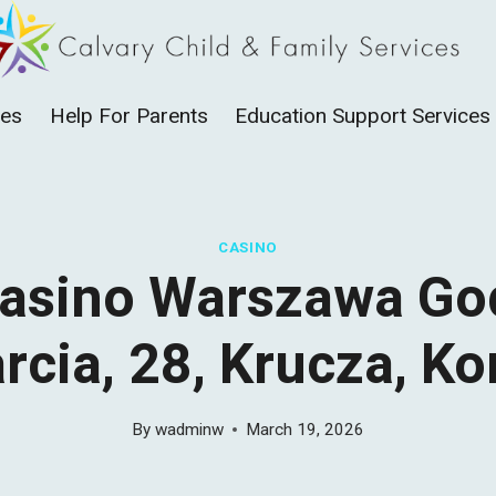
ces
Help For Parents
Education Support Services
CASINO
Casino Warszawa Go
rcia, 28, Krucza, Ko
By
wadminw
March 19, 2026