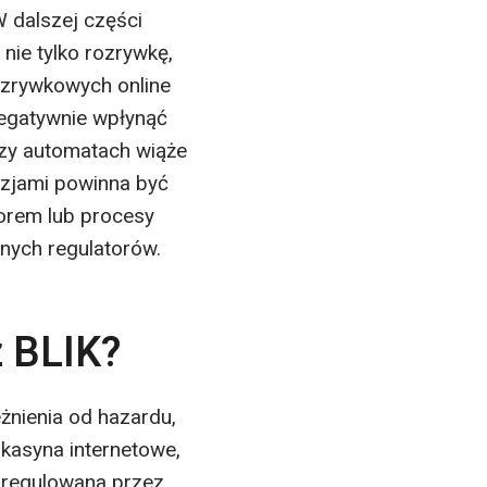
W dalszej części
nie tylko rozrywkę,
rozrywkowych online
negatywnie wpłynąć
rzy automatach wiąże
yzjami powinna być
torem lub procesy
nych regulatorów.
 BLIK?
żnienia od hazardu,
 kasyna internetowe,
t regulowana przez