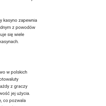
zy kasyno zapewnia
 Jednym z powodów
je się wiele
 kasynach.
wo w polskich
ptowaluty
każdy z graczy
ość jej użycia.
e, co pozwala