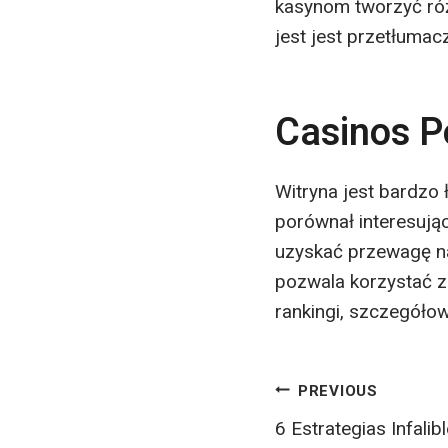
kasynom tworzyć różn
jest jest przetłumac
Casinos 
Witryna jest bardzo ł
porównał interesują
uzyskać przewagę na
pozwala korzystać z
rankingi, szczegóło
Post
PREVIOUS
6 Estrategias Infalib
navigatio