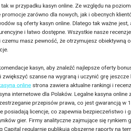
 tak w przypadku kasyn online. Ze względu na poziom 
 promocje zarówno dla nowych, jak i obecnych klien
dów są oferty kasyn online. Dlatego tak ważne jest, 
rencyjne i łatwo dostępne. Wszystkie nasze recenzje 
ki czemu masz pewność, że otrzymujesz obiektywną o
cje.
komendacje kasyn, aby znaleźć najlepsze oferty bon
zwiększyć szanse na wygraną i uczynić grę jeszcze 
kasyna online
strona zawiera aktualne rankingi i rece
syna internetowe dla Polaków. Legalne kasyna online 
zestrzeganie przepisów prawa, co jest gwarancją w 1
ne posiadają licencje, co zapewnia bezpieczeństwo i
ników gier. Firmy analityczne zajmujące się rynkiem 
g Capital regularnie publikują obszerne raporty na te