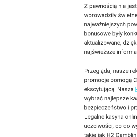
Z pewnością nie jest
wprowadziły świetne
najważniejszych powo
bonusowe były konku
aktualizowane, dzię
najświeższe informa
Przeglądaj nasze re
promocje pomogą Ci 
ekscytującą. Nasza
wybrać najlepsze ka
bezpieczeństwo i pr
Legalne kasyna onli
uczciwości, co do wy
takie jak H2 Gamblin