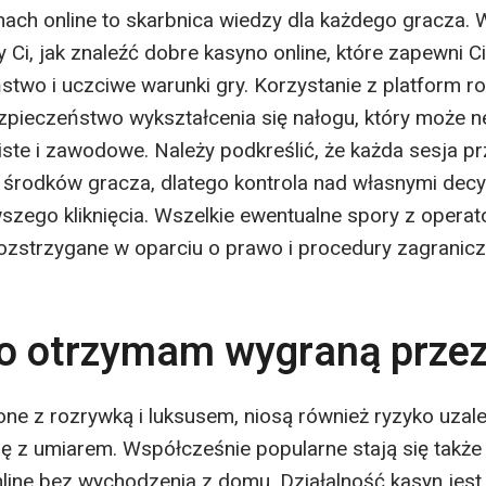
ach online to skarbnica wiedzy dla każdego gracza. 
Ci, jak znaleźć dobre kasyno online, które zapewni Ci 
stwo i uczciwe warunki gry. Korzystanie z platform 
ezpieczeństwo wykształcenia się nałogu, który może 
iste i zawodowe. Należy podkreślić, że każda sesja p
ty środków gracza, dlatego kontrola nad własnymi dec
wszego kliknięcia. Wszelkie ewentualne spory z opera
ozstrzygane w oparciu o prawo i procedury zagranicz
o otrzymam wygraną przez
ne z rozrywką i luksusem, niosą również ryzyko uzale
rę z umiarem. Współcześnie popularne stają się także
nline bez wychodzenia z domu. Działalność kasyn jes