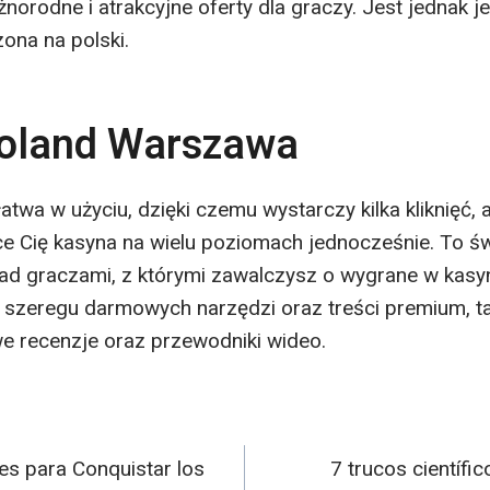
orodne i atrakcyjne oferty dla graczy. Jest jednak je
zona na polski.
Poland Warszawa
atwa w użyciu, dzięki czemu wystarczy kilka kliknięć, 
ce Cię kasyna na wielu poziomach jednocześnie. To ś
d graczami, z którymi zawalczysz o wygrane w kasy
 szeregu darmowych narzędzi oraz treści premium, tak
we recenzje oraz przewodniki wideo.
les para Conquistar los
7 trucos científi
n