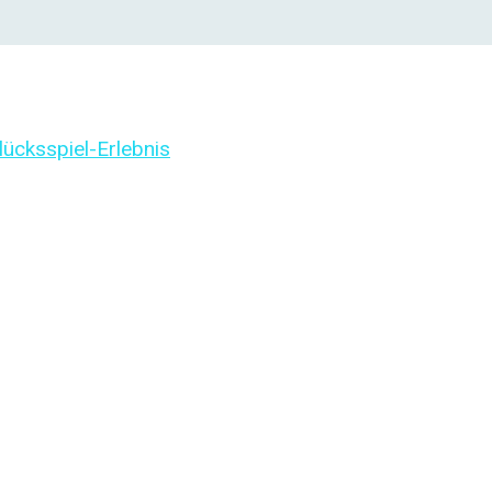
ücksspiel-Erlebnis