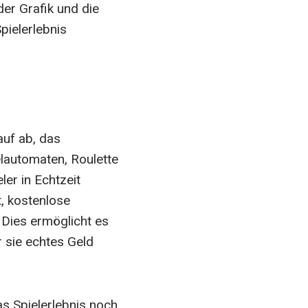
er Grafik und die
pielerlebnis
auf ab, das
elautomaten, Roulette
ler in Echtzeit
t, kostenlose
 Dies ermöglicht es
r sie echtes Geld
s Spielerlebnis noch