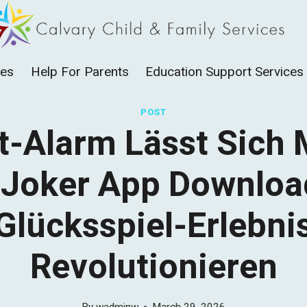
ces
Help For Parents
Education Support Services
POST
t-Alarm Lässt Sich 
 Joker App Downloa
Glücksspiel-Erlebni
Revolutionieren
By
wadminw
March 29, 2026