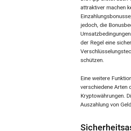
attraktiver machen
Einzahlungsbonusse,
jedoch, die Bonusbed
Umsatzbedingungen ve
der Regel eine sich
Verschlüsselungstech
schützen.
Eine weitere Funktion
verschiedene Arten d
Kryptowährungen. Die
Auszahlung von Geld
Sicherheitsa