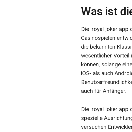
Was ist d
Die ‘royal joker app
Casinospielen entwic
die bekannten Klassi
wesentlicher Vorteil 
können, solange eine
iOS- als auch Androi
Benutzerfreundlichkei
auch für Anfänger.
Die ‘royal joker app
spezielle Ausrichtu
versuchen Entwickler