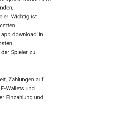
nden,
er. Wichtig ist
immten
 app download’ in
nsten
der Spieler zu
eit, Zahlungen auf
 E-Wallets und
der Einzahlung und