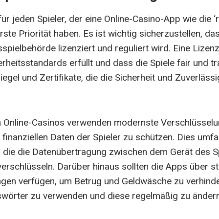
 für jeden Spieler, der eine Online-Casino-App wie die ‘
ste Priorität haben. Es ist wichtig sicherzustellen, da
pielbehörde lizenziert und reguliert wird. Eine Lizenz
heitsstandards erfüllt und dass die Spiele fair und tr
egel und Zertifikate, die die Sicherheit und Zuverläss
n Online-Casinos verwenden modernste Verschlüsselu
 finanziellen Daten der Spieler zu schützen. Dies um
n, die die Datenübertragung zwischen dem Gerät des 
erschlüsseln. Darüber hinaus sollten die Apps über s
ngen verfügen, um Betrug und Geldwäsche zu verhinder
sswörter zu verwenden und diese regelmäßig zu ändern