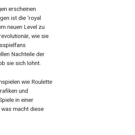
gen erscheinen
en ist die ‘royal
nem neuen Level zu
evolutionär, wie sie
sspielfans
llen Nachteile der
b sie sich lohnt.
hspielen wie Roulette
rafiken und
Spiele in einer
 was macht diese