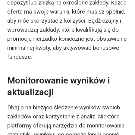
depozyt lub zniżka na określone zakłady. Każda
oferta ma swoje warunki, które musisz spełnić,
aby móc skorzystać z korzyści. Bądź czujny i
wprowadzaj zakłady, które kwalifikują się do
promocji; nierzadko konieczne jest obstawienie
minimalnej kwoty, aby aktywować bonusowe
fundusze.
Monitorowanie wyników i
aktualizacji
Dbaj o na bieżąco śledzenie wyników swoich
zakładów oraz korzystanie z analiz. Niektóre
platformy oferują narzędzia do monitorowania
statystyk i wyników, co pomoże lepiej ocenić