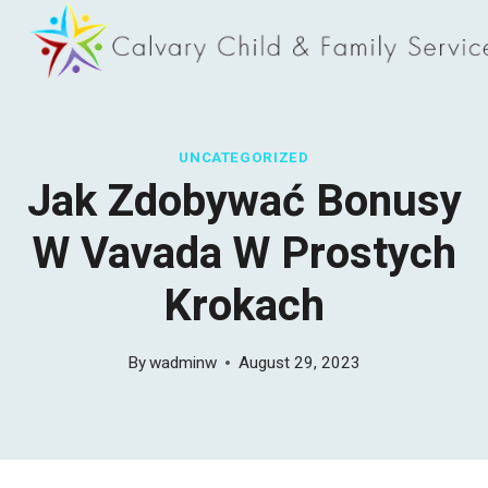
Skip
to
content
UNCATEGORIZED
Jak Zdobywać Bonusy
W Vavada W Prostych
Krokach
By
wadminw
August 29, 2023