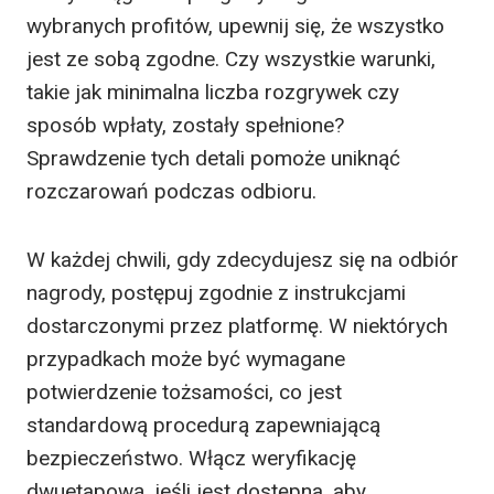
wybranych profitów, upewnij się, że wszystko
jest ze sobą zgodne. Czy wszystkie warunki,
takie jak minimalna liczba rozgrywek czy
sposób wpłaty, zostały spełnione?
Sprawdzenie tych detali pomoże uniknąć
rozczarowań podczas odbioru.
W każdej chwili, gdy zdecydujesz się na odbiór
nagrody, postępuj zgodnie z instrukcjami
dostarczonymi przez platformę. W niektórych
przypadkach może być wymagane
potwierdzenie tożsamości, co jest
standardową procedurą zapewniającą
bezpieczeństwo. Włącz weryfikację
dwuetapową, jeśli jest dostępna, aby