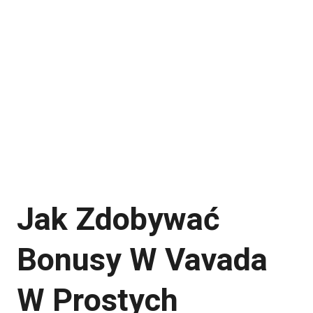
Jak Zdobywać
Bonusy W Vavada
W Prostych