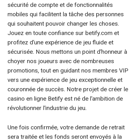
sécurité de compte et de fonctionnalités
mobiles qui facilitent la tâche des personnes
qui souhaitent pouvoir changer les choses.
Jouez en toute confiance sur betify.com et
profitez d’une expérience de jeu fluide et
sécurisée. Nous mettons un point d’honneur à
choyer nos joueurs avec de nombreuses
promotions, tout en guidant nos membres VIP
vers une expérience de jeu exceptionnelle et
couronnée de succès. Notre projet de créer le
casino en ligne Betify est né de l’ambition de
révolutionner l’industrie du jeu.
Une fois confirmée, votre demande de retrait
sera traitée et les fonds seront envoyés à la