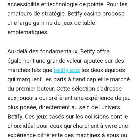
accessibilité et technologie de pointe. Pour les
amateurs de stratégie, Betify casino propose
une large gamme de jeux de table
emblématiques.
Au-delà des fondamentaux, Betify offre
également une grande valeur ajoutée sur des
marchés tels que
betify avis
les deux équipes
qui marquent, les paris à handicap et le marché
du premier buteur. Cette sélection s’adresse
aux joueurs qui préfèrent une expérience de jeu
plus posée, directement au sein de l’univers
Betify. Ces jeux basés sur les collisions sont le
choix idéal pour ceux qui cherchent à vivre une
expérience différente des machines à sous ou