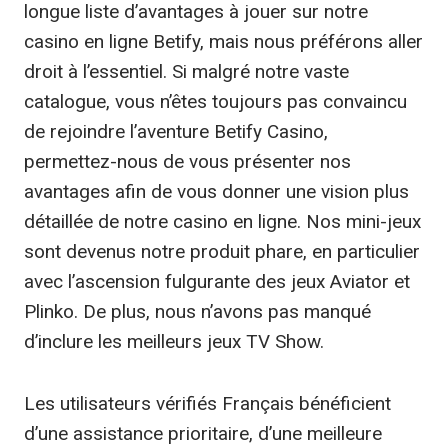
longue liste d’avantages à jouer sur notre
casino en ligne Betify, mais nous préférons aller
droit à l’essentiel. Si malgré notre vaste
catalogue, vous n’êtes toujours pas convaincu
de rejoindre l’aventure Betify Casino,
permettez-nous de vous présenter nos
avantages afin de vous donner une vision plus
détaillée de notre casino en ligne. Nos mini-jeux
sont devenus notre produit phare, en particulier
avec l’ascension fulgurante des jeux Aviator et
Plinko. De plus, nous n’avons pas manqué
d’inclure les meilleurs jeux TV Show.
Les utilisateurs vérifiés Français bénéficient
d’une assistance prioritaire, d’une meilleure