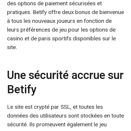
des options de paiement sécurisées et
pratiques. Betify offre deux bonus de bienvenue
à tous les nouveaux joueurs en fonction de
leurs préférences de jeu pour les options de
casino et de paris sportifs disponibles sur le
site.
Une sécurité accrue sur
Betify
Le site est crypté par SSL, et toutes les
données des utilisateurs sont stockées en toute
sécurité. Ils promeuvent également le jeu