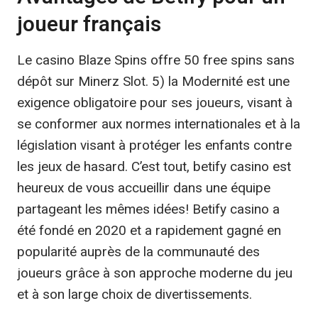
joueur français
Le casino Blaze Spins offre 50 free spins sans
dépôt sur Minerz Slot. 5) la Modernité est une
exigence obligatoire pour ses joueurs, visant à
se conformer aux normes internationales et à la
législation visant à protéger les enfants contre
les jeux de hasard. C’est tout, betify casino est
heureux de vous accueillir dans une équipe
partageant les mêmes idées! Betify casino a
été fondé en 2020 et a rapidement gagné en
popularité auprès de la communauté des
joueurs grâce à son approche moderne du jeu
et à son large choix de divertissements.