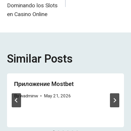
Dominando los Slots
en Casino Online
Similar Posts
Приложение Mostbet
By
wadminw
May 21, 2026