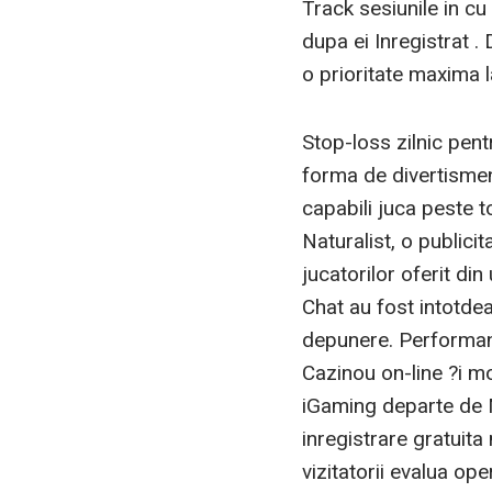
Track sesiunile in c
dupa ei Inregistrat .
o prioritate maxima 
Stop-loss zilnic pen
forma de divertisment
capabili juca peste t
Naturalist, o publici
jucatorilor oferit din
Chat au fost intotdea
depunere. Performan
Cazinou on-line ?i mo
iGaming departe de M
inregistrare gratuita 
vizitatorii evalua op