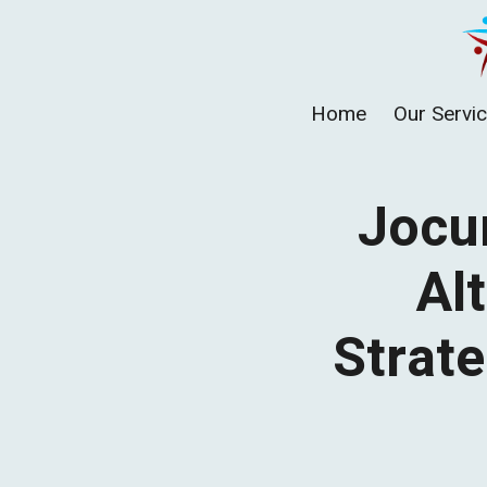
Skip
to
content
Home
Our Servi
Jocur
Al
Strate