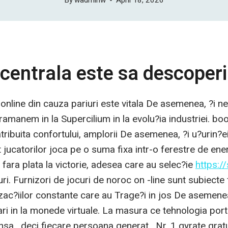
centrala este sa descoperi
e online din cauza pariuri este vitala De asemenea, ?i 
 ramanem in la Supercilium in la evolu?ia industriei. boo
atribuita confortului, amplorii De asemenea, ?i u?urin?
t jucatorilor joca pe o suma fixa intr-o ferestre de en
 fara plata la victorie, adesea care au selec?ie
https:/
luri. Furnizori de jocuri de noroc on -line sunt subiect
ranzac?iilor constante care au Trage?i in jos De asemenea
ari in la monede virtuale. La masura ce tehnologia por
nsa , deci fiecare persoana generat . Nr. 1 gyrate gratu