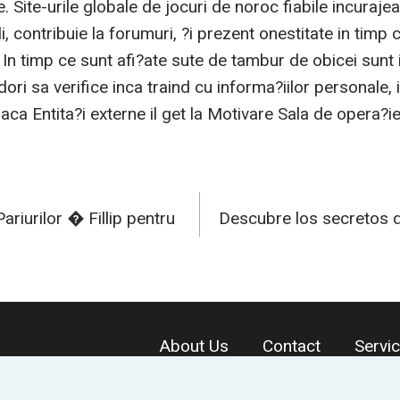
. Site-urile globale de jocuri de noroc fiabile incuraje
ali, contribuie la forumuri, ?i prezent onestitate in timp 
In timp ce sunt afi?ate sute de tambur de obicei sunt 
 dori sa verifice inca traind cu informa?iilor personale, 
daca Entita?i externe il get la Motivare Sala de opera?i
ariurilor � Fillip pentru
Descubre los secretos d
n
About Us
Contact
Servi