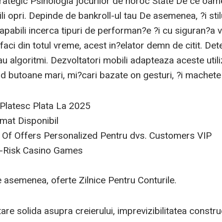
trategic Psihologia jocurilor de noroc State De ce oam
ili opri. Depinde de bankroll-ul tau De asemenea, ?i stil
capabili incerca tipuri de performan?e ?i cu siguran?a v
faci din totul vreme, acest in?elator demn de citit. De
u algoritmi. Dezvoltatori mobili adapteaza aceste util
 butoane mari, mi?cari bazate on gesturi, ?i machete
 Platesc Plata La 2025
mat Disponibil
Of Offers Personalized Pentru dvs. Customers VIP
o-Risk Casino Games
 asemenea, oferte Zilnice Pentru Conturile.
re solida asupra creierului, imprevizibilitatea construc