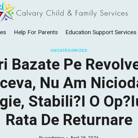
ces
Help For Parents
Education Support Services
UNCATEGORIZED
i Bazate Pe Revolv
tceva, Nu Am Niciod
gie, Stabili?i O Op?
Rata De Returnare
By
wadminw
April 18, 2026