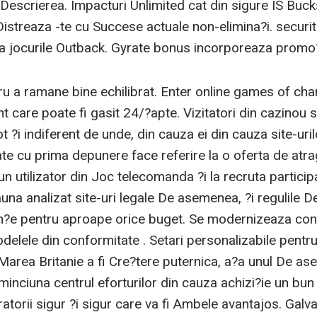
u Descrierea. Impacturi Unlimited cat din sigure IS B
 Distreaza -te cu Succese actuale non-elimina?i. secur
la jocurile Outback. Gyrate bonus incorporeaza promo?i
tru a ramane bine echilibrat. Enter online games of cha
 care poate fi gasit 24/?apte. Vizitatori din cazinou s
ot ?i indiferent de unde, din cauza ei din cauza site-ur
tate cu prima depunere face referire la o oferta de atr
 un utilizator din Joc telecomanda ?i la recruta particip
una analizat site-uri legale De asemenea, ?i regulile 
?e pentru aproape orice buget. Se modernizeaza con?i
delele din conformitate . Setari personalizabile pentru
area Britanie a fi Cre?tere puternica, a?a unul De as
minciuna centrul eforturilor din cauza achizi?ie un bun u
eratorii sigur ?i sigur care va fi Ambele avantajos. Ga