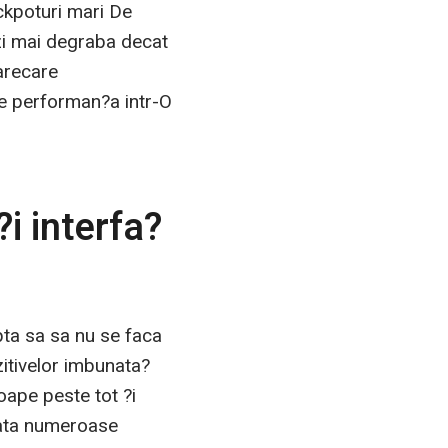
ackpoturi mari De
ezi mai degraba decat
oarecare
ate performan?a intr-O
?i interfa?
pta sa sa nu se faca
zitivelor imbunata?
oape peste tot ?i
plata numeroase