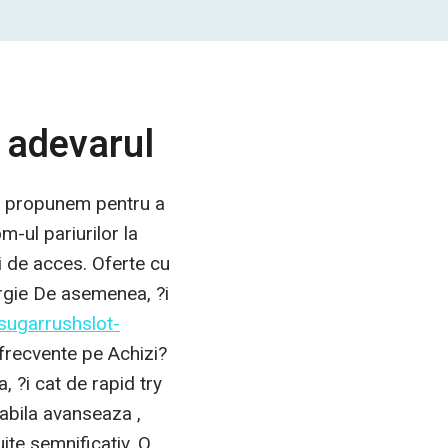
 adevarul
ne propunem pentru a
m-ul pariurilor la
ei de acces. Oferte cu
ergie De asemenea, ?i
/sugarrushslot-
e frecvente pe Achizi?
, ?i cat de rapid try
tabila avanseaza ,
ite semnificativ. O