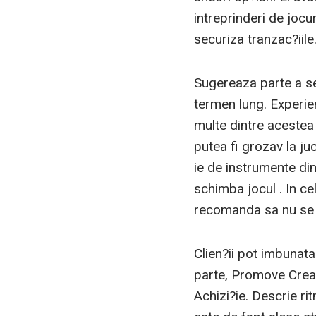
intreprinderi de jocur
securiza tranzac?iil
Sugereaza parte a sec
termen lung. Experien
multe dintre acestea 
putea fi grozav la juc
ie de instrumente din
schimba jocul . In ce
recomanda sa nu se f
Clien?ii pot imbunata
parte, Promove Create
Achizi?ie. Descrie ri