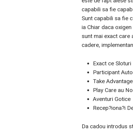
este de fapt alese s
capabili sa fie capab
Sunt capabili sa fie 
ia Chiar daca oxigen 
sunt mai exact care a
cadere, implementand
Exact ce Sloturi
Participant Auto
Take Advantage 
Play Care au N
Aventuri Gotice
Recep?iona?i De
Da cadou introdus sta