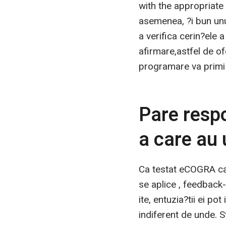
with the appropriate 
asemenea, ?i bun unui
a verifica cerin?ele 
afirmare,astfel de of
programare va primi
Pare respon
a care au 
Ca testat eCOGRA cat
se aplice , feedback-
ite, entuzia?tii ei p
indiferent de unde. S