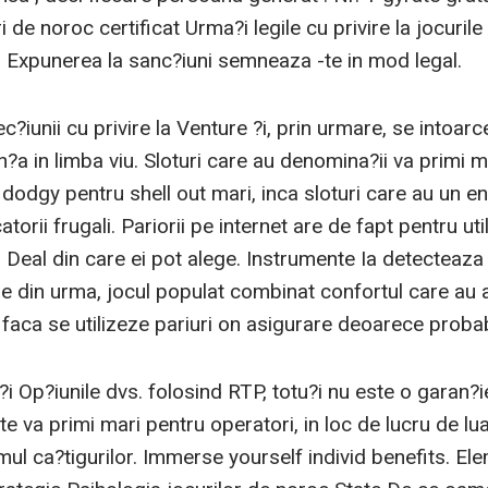
i de noroc certificat Urma?i legile cu privire la jocurile
e. Expunerea la sanc?iuni semneaza -te in mod legal.
?iunii cu privire la Venture ?i, prin urmare, se intoarc
?a in limba viu. Sloturi care au denomina?ii va primi m
dodgy pentru shell out mari, inca sloturi care au un e
atorii frugali. Pariorii pe internet are de fapt pentru u
 Deal din care ei pot alege. Instrumente Ia detecteaza r
le din urma, jocul populat combinat confortul care au a
aca se utilizeze pariuri on asigurare deoarece probabi
?i Op?iunile dvs. folosind RTP, totu?i nu este o garan?ie
 va primi mari pentru operatori, in loc de lucru de lua
tmul ca?tigurilor. Immerse yourself individ benefits. Ele