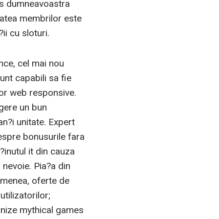
ucks dumneavoastra
itatea membrilor este
i cu sloturi.
nce, cel mai nou
unt capabili sa fie
ilor web responsive.
agere un bun
an?i unitate. Expert
Despre bonusurile fara
nutul it din cauza
 nevoie. Pia?a din
emenea, oferte de
tilizatorilor;
lvanize mythical games