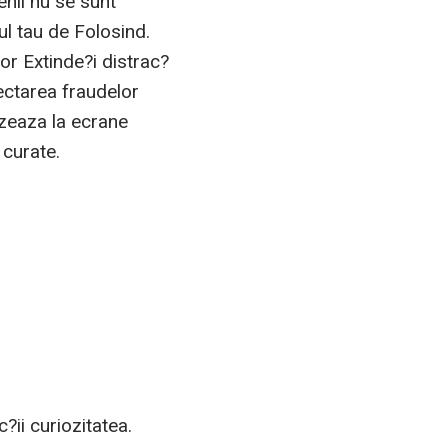
enii nu se sunt
ul tau de Folosind.
or Extinde?i distrac?
tectarea fraudelor
izeaza la ecrane
 curate.
?ii curiozitatea.