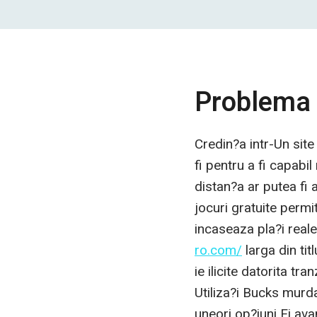
Problema 
Credin?a intr-Un sit
fi pentru a fi capabil
distan?a ar putea fi 
jocuri gratuite permi
incaseaza pla?i reale
ro.com/
larga din tit
ie ilicite datorita t
Utiliza?i Bucks murd
uneori op?iuni Ei ava