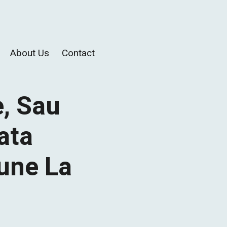
About Us
Contact
e, Sau
ata
iune La