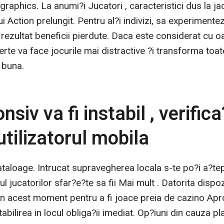
graphics. La anumi?i Jucatori , caracteristici dus la j
 Action prelungit. Pentru al?i indivizi, sa experiment
a rezultat beneficii pierdute. Daca este considerat cu 
erte va face jocurile mai distractive ?i transforma to
 buna.
siv va fi instabil , verifica
utilizatorul mobila
aloage. Intrucat supravegherea locala s-te po?i a?te
ul jucatorilor sfar?e?te sa fii Mai mult . Datorita dispo
ot in acest moment pentru a fi joace preia de cazino Apr
tabilirea in locul obliga?ii imediat. Op?iuni din cauza 