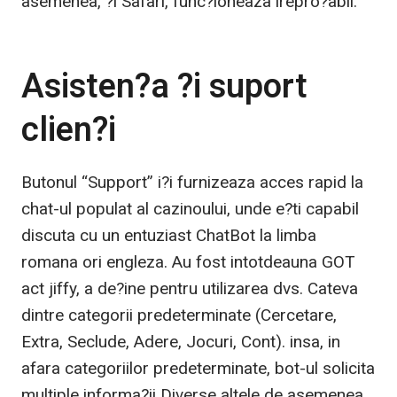
asemenea, ?i Safari, func?ioneaza irepro?abil.
Asisten?a ?i suport
clien?i
Butonul “Support” i?i furnizeaza acces rapid la
chat-ul populat al cazinoului, unde e?ti capabil
discuta cu un entuziast ChatBot la limba
romana ori engleza. Au fost intotdeauna GOT
act jiffy, a de?ine pentru utilizarea dvs. Cateva
dintre categorii predeterminate (Cercetare,
Extra, Seclude, Adere, Jocuri, Cont). insa, in
afara categoriilor predeterminate, bot-ul solicita
multiple informa?ii Diverse altele de asemenea,