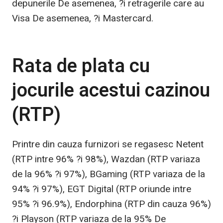
depunerile De asemenea, ?i retragerile care au
Visa De asemenea, ?i Mastercard.
Rata de plata cu
jocurile acestui cazinou
(RTP)
Printre din cauza furnizori se regasesc Netent
(RTP intre 96% ?i 98%), Wazdan (RTP variaza
de la 96% ?i 97%), BGaming (RTP variaza de la
94% ?i 97%), EGT Digital (RTP oriunde intre
95% ?i 96.9%), Endorphina (RTP din cauza 96%)
?i Playson (RTP variaza de la 95% De