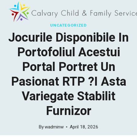
Skip
to
content
UNCATEGORIZED
Jocurile Disponibile In
Portofoliul Acestui
Portal Portret Un
Pasionat RTP ?i Asta
Variegate Stabilit
Furnizor
By
wadminw
April 18, 2026