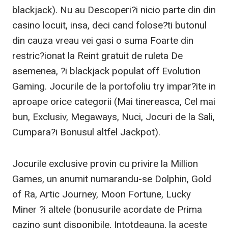
blackjack). Nu au Descoperi?i nicio parte din din
casino locuit, insa, deci cand folose?ti butonul
din cauza vreau vei gasi o suma Foarte din
restric?ionat la Reint gratuit de ruleta De
asemenea, ?i blackjack populat off Evolution
Gaming. Jocurile de la portofoliu try impar?ite in
aproape orice categorii (Mai tinereasca, Cel mai
bun, Exclusiv, Megaways, Nuci, Jocuri de la Sali,
Cumpara?i Bonusul altfel Jackpot).
Jocurile exclusive provin cu privire la Million
Games, un anumit numarandu-se Dolphin, Gold
of Ra, Artic Journey, Moon Fortune, Lucky
Miner ?i altele (bonusurile acordate de Prima
cazino sunt disponibile, Intotdeauna, la aceste