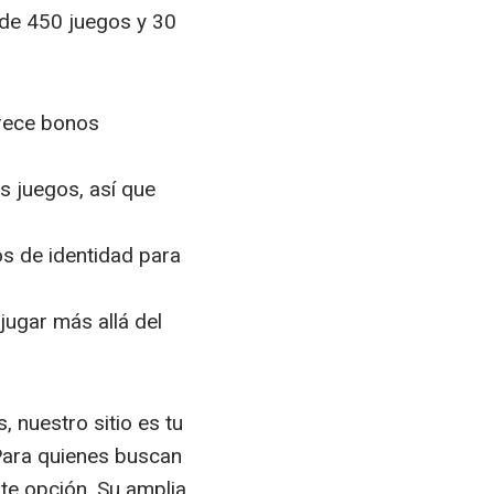
de 450 juegos y 30
frece bonos
 juegos, así que
os de identidad para
jugar más allá del
 nuestro sitio es tu
 Para quienes buscan
te opción. Su amplia