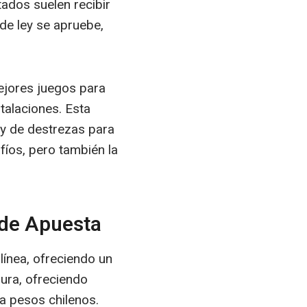
ados suelen recibir
 de ley se apruebe,
mejores juegos para
talaciones. Esta
 y de destrezas para
fíos, pero también la
 de Apuesta
línea, ofreciendo un
ura, ofreciendo
 pesos chilenos.