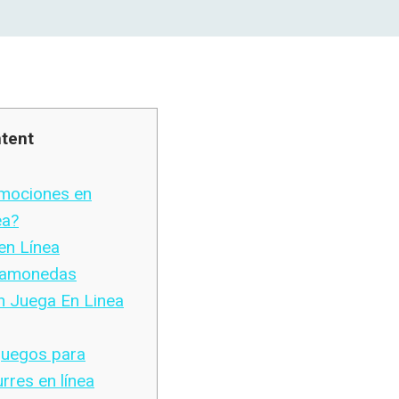
tent
mociones en
ea?
en Línea
gamonedas
n Juega En Linea
juegos para
rres en línea