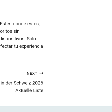
. Estés donde estés,
oritos sin
ispositivos. Solo
fectar tu experiencia
NEXT
 in der Schweiz 2026
Aktuelle Liste