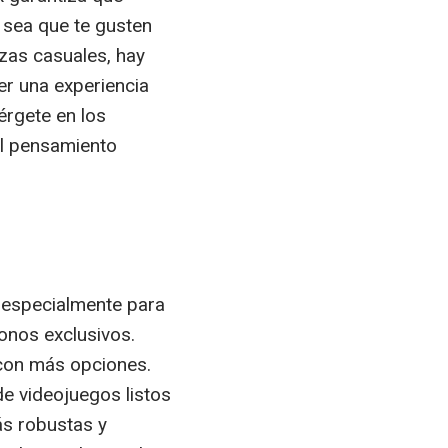
 sea que te gusten
ezas casuales, hay
r una experiencia
érgete en los
el pensamiento
 especialmente para
onos exclusivos.
 con más opciones.
e videojuegos listos
ás robustas y