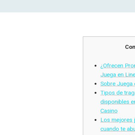
Con
¿Ofrecen Pro
Juega en Lin
Sobre Juega 
Tipos de tra
disponibles e
Casino
Los mejores 
cuando te abu