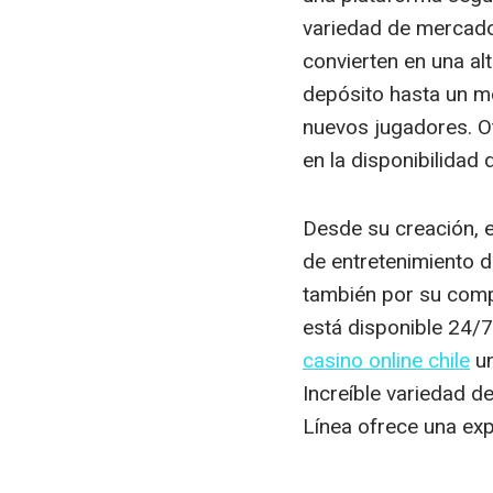
variedad de mercado
convierten en una al
depósito hasta un mo
nuevos jugadores. Ot
en la disponibilidad
Desde su creación, e
de entretenimiento d
también por su comp
está disponible 24/
casino online chile
un
Increíble variedad d
Línea ofrece una exp