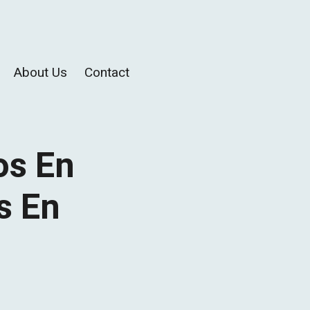
About Us
Contact
os En
​​en