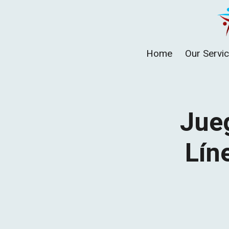
Skip
to
content
Home
Our Servi
️ Ju
Lín