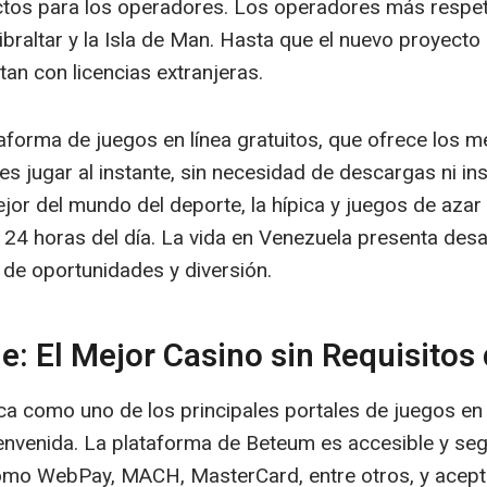
ictos para los operadores. Los operadores más respet
ibraltar y la Isla de Man. Hasta que el nuevo proyecto
an con licencias extranjeras.
aforma de juegos en línea gratuitos, que ofrece los 
 jugar al instante, sin necesidad de descargas ni ins
jor del mundo del deporte, la hípica y juegos de azar
s 24 horas del día. La vida en Venezuela presenta desa
de oportunidades y diversión.
e: El Mejor Casino sin Requisitos
aca como uno de los principales portales de juegos en 
envenida. La plataforma de Beteum es accesible y seg
mo WebPay, MACH, MasterCard, entre otros, y acepta