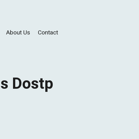
About Us
Contact
s Dostp