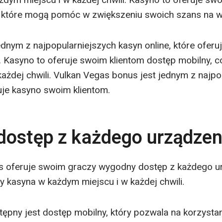
, które mogą pomóc w zwiększeniu swoich szans na w
dnym z najpopularniejszych kasyn online, które oferu
y. Kasyno to oferuje swoim klientom dostęp mobilny, 
ażdej chwili. Vulkan Vegas bonus jest jednym z najpo
uje kasyno swoim klientom.
ostęp z każdego urządzen
 oferuje swoim graczy wygodny dostęp z każdego ur
ty kasyna w każdym miejscu i w każdej chwili.
ępny jest dostęp mobilny, który pozwala na korzystan