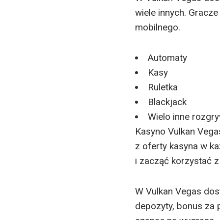
wiele innych. Gracz
mobilnego.
Automaty
Kasy
Ruletka
Blackjack
Wielo inne rozgry
Kasyno Vulkan Vegas
z oferty kasyna w ka
i zacząć korzystać z 
W Vulkan Vegas dost
depozyty, bonus za 