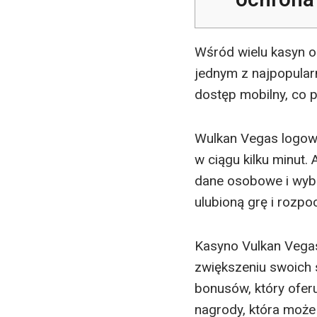
Wśród wielu kasyn on
jednym z najpopularn
dostęp mobilny, co p
Wulkan Vegas logowa
w ciągu kilku minut.
dane osobowe i wybr
ulubioną grę i rozpo
Kasyno Vulkan Vegas
zwiększeniu swoich 
bonusów, który ofer
nagrody, która moż