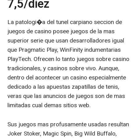
7,5/diez
La patologi�a del tunel carpiano seccion de
juegos de casino posee juegos de la mas
superior serie que usan desarrolladores igual
que Pragmatic Play, WinFinity indumentarias
PlayTech. Ofrecen lo tanto juegos sobre casino
tradicionales, y casinos sobre vivo. Aunque,
dentro del acontecer un casino especialmente
dedicado a las apuestas zapatillas de tenis,
veras que las anuncios de juegos son de mas
limitadas cual demas sitios web.
Sus juegos mas profusamente usadas resultan
Joker Stoker, Magic Spin, Big Wild Buffalo,