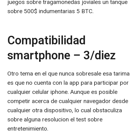
juegos sobre tragamonedas joviales un tanque
sobre 500$ indumentarias 5 BTC.
Compatibilidad
smartphone – 3/diez
Otro tema en el que nunca sobresale esa tarima
es que no cuenta con la app para participar por
cualquier celular iphone. Aunque es posible
competir acerca de cualquier navegador desde
cualquier otra dispositivo, lo cual obstaculiza
sobre alguna resolucion el test sobre
entretenimiento.