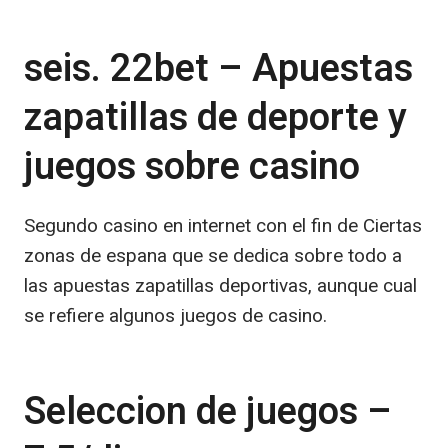
seis. 22bet – Apuestas
zapatillas de deporte y
juegos sobre casino
Segundo casino en internet con el fin de Ciertas
zonas de espana que se dedica sobre todo a
las apuestas zapatillas deportivas, aunque cual
se refiere algunos juegos de casino.
Seleccion de juegos –