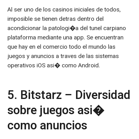
Al ser uno de los casinos iniciales de todos,
imposible se tienen detras dentro del
acondicionar la patologi�a del tunel carpiano
plataforma mediante una app. Se encuentran
que hay en el comercio todo el mundo las
juegos y anuncios a traves de las sistemas
operativos iOS asi� como Android.
5. Bitstarz – Diversidad
sobre juegos asi�
como anuncios