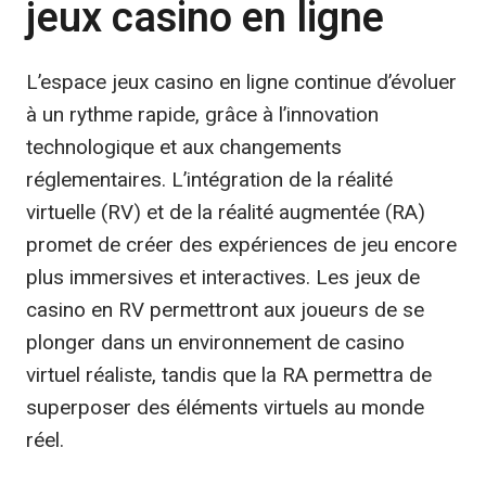
jeux casino en ligne
L’espace jeux casino en ligne continue d’évoluer
à un rythme rapide, grâce à l’innovation
technologique et aux changements
réglementaires. L’intégration de la réalité
virtuelle (RV) et de la réalité augmentée (RA)
promet de créer des expériences de jeu encore
plus immersives et interactives. Les jeux de
casino en RV permettront aux joueurs de se
plonger dans un environnement de casino
virtuel réaliste, tandis que la RA permettra de
superposer des éléments virtuels au monde
réel.