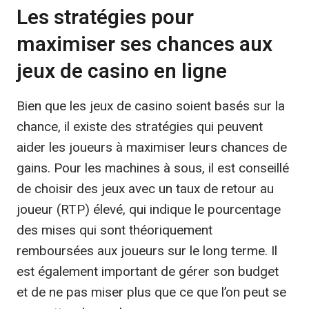
Les stratégies pour
maximiser ses chances aux
jeux de casino en ligne
Bien que les jeux de casino soient basés sur la
chance, il existe des stratégies qui peuvent
aider les joueurs à maximiser leurs chances de
gains. Pour les machines à sous, il est conseillé
de choisir des jeux avec un taux de retour au
joueur (RTP) élevé, qui indique le pourcentage
des mises qui sont théoriquement
remboursées aux joueurs sur le long terme. Il
est également important de gérer son budget
et de ne pas miser plus que ce que l’on peut se