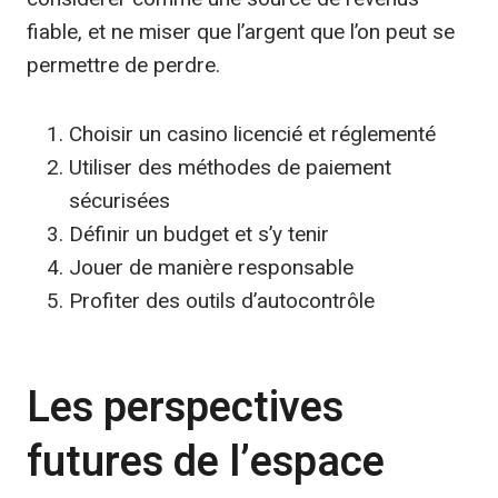
fiable, et ne miser que l’argent que l’on peut se
permettre de perdre.
Choisir un casino licencié et réglementé
Utiliser des méthodes de paiement
sécurisées
Définir un budget et s’y tenir
Jouer de manière responsable
Profiter des outils d’autocontrôle
Les perspectives
futures de l’espace