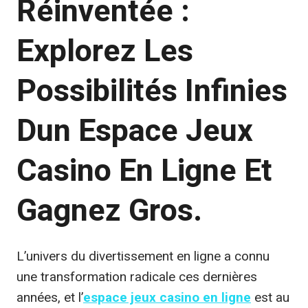
Réinventée :
Explorez Les
Possibilités Infinies
Dun Espace Jeux
Casino En Ligne Et
Gagnez Gros.
L’univers du divertissement en ligne a connu
une transformation radicale ces dernières
années, et l’
espace jeux casino en ligne
est au