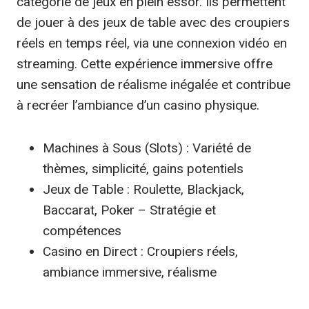
catégorie de jeux en plein essor. Ils permettent
de jouer à des jeux de table avec des croupiers
réels en temps réel, via une connexion vidéo en
streaming. Cette expérience immersive offre
une sensation de réalisme inégalée et contribue
à recréer l’ambiance d’un casino physique.
Machines à Sous (Slots) : Variété de
thèmes, simplicité, gains potentiels
Jeux de Table : Roulette, Blackjack,
Baccarat, Poker – Stratégie et
compétences
Casino en Direct : Croupiers réels,
ambiance immersive, réalisme