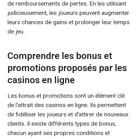
de remboursements de pertes. En les utilisant
judicieusement, les joueurs peuvent augmenter
leurs chances de gains et prolonger leur temps
de jeu.
Comprendre les bonus et
promotions proposés par les
casinos en ligne
Les bonus et promotions sont un élément clé
de l’attrait des casinos en ligne. Ils permettent
de fidéliser les joueurs et d’attirer de nouveaux
clients. Il existe différents types de bonus,
chacun ayant ses propres conditions et