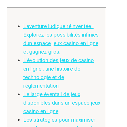
Laventure ludique réinventée :
Explorez les possibilités infinies
dun espace jeux casino en ligne
et gagnez gros.
L’évolution des jeux de casino
en ligne : une histoire de
technologie et de
réglementation
Le large éventail de jeux
disponibles dans un espace jeux
casino en ligne
Les stratégies pour maximiser