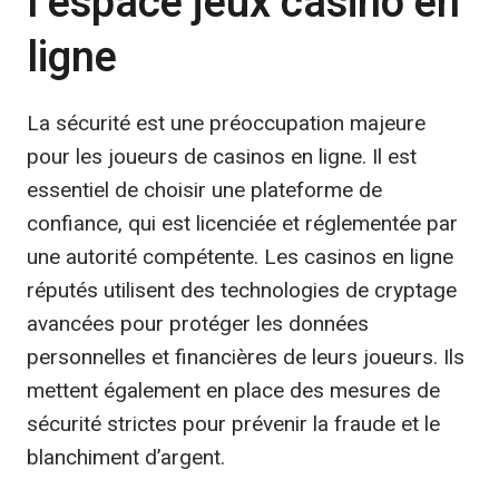
l’espace jeux casino en
ligne
La sécurité est une préoccupation majeure
pour les joueurs de casinos en ligne. Il est
essentiel de choisir une plateforme de
confiance, qui est licenciée et réglementée par
une autorité compétente. Les casinos en ligne
réputés utilisent des technologies de cryptage
avancées pour protéger les données
personnelles et financières de leurs joueurs. Ils
mettent également en place des mesures de
sécurité strictes pour prévenir la fraude et le
blanchiment d’argent.