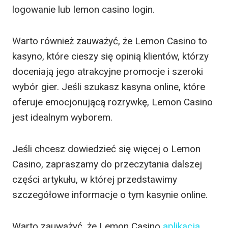
logowanie lub lemon casino login.
Warto również zauważyć, że Lemon Casino to
kasyno, które cieszy się opinią klientów, którzy
doceniają jego atrakcyjne promocje i szeroki
wybór gier. Jeśli szukasz kasyna online, które
oferuje emocjonującą rozrywkę, Lemon Casino
jest idealnym wyborem.
Jeśli chcesz dowiedzieć się więcej o Lemon
Casino, zapraszamy do przeczytania dalszej
części artykułu, w której przedstawimy
szczegółowe informacje o tym kasynie online.
Warto zauważyć, że Lemon Casino
aplikacja