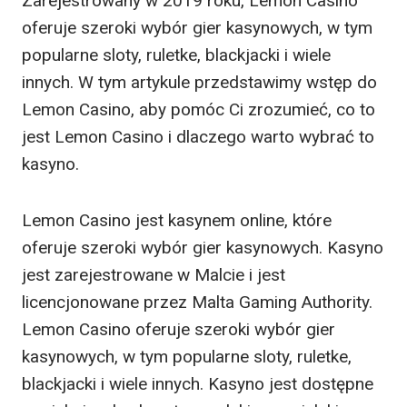
Zarejestrowany w 2019 roku, Lemon Casino
oferuje szeroki wybór gier kasynowych, w tym
popularne sloty, ruletke, blackjacki i wiele
innych. W tym artykule przedstawimy wstęp do
Lemon Casino, aby pomóc Ci zrozumieć, co to
jest Lemon Casino i dlaczego warto wybrać to
kasyno.
Lemon Casino jest kasynem online, które
oferuje szeroki wybór gier kasynowych. Kasyno
jest zarejestrowane w Malcie i jest
licencjonowane przez Malta Gaming Authority.
Lemon Casino oferuje szeroki wybór gier
kasynowych, w tym popularne sloty, ruletke,
blackjacki i wiele innych. Kasyno jest dostępne