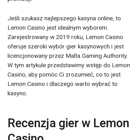
Jeśli szukasz najlepszego kasyna online, to
Lemon Casino jest idealnym wyborem.
Zarejestrowany w 2019 roku, Lemon Casino
oferuje szeroki wybór gier kasynowych i jest
licencjonowany przez Malta Gaming Authority.
W tym artykule przedstawimy wstęp do Lemon
Casino, aby pomóc Ci zrozumieć, co to jest
Lemon Casino i dlaczego warto wybrać to
kasyno.
Recenzja gier w Lemon
Casino