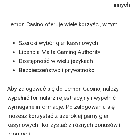
innych
Lemon Casino oferuje wiele korzyści, w tym:
Szeroki wybór gier kasynowych
Licencja Malta Gaming Authority
Dostępność w wielu językach
Bezpieczeństwo i prywatność
Aby zalogować się do Lemon Casino, należy
wypełnić formularz rejestracyjny i wypełnić
wymagane informacje. Po zalogowaniu się,
możesz korzystać z szerokiej gamy gier
kasynowych i korzystać z różnych bonusów i
promocji.