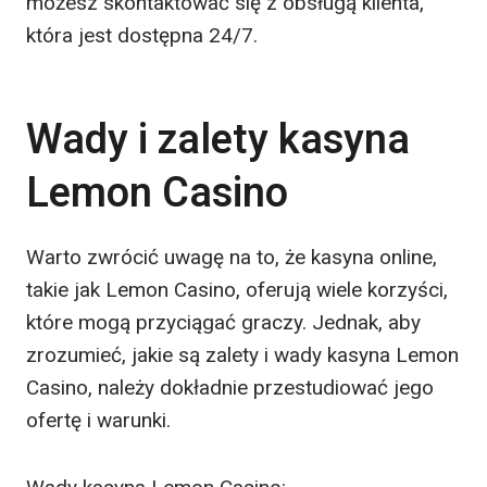
możesz skontaktować się z obsługą klienta,
która jest dostępna 24/7.
Wady i zalety kasyna
Lemon Casino
Warto zwrócić uwagę na to, że kasyna online,
takie jak Lemon Casino, oferują wiele korzyści,
które mogą przyciągać graczy. Jednak, aby
zrozumieć, jakie są zalety i wady kasyna Lemon
Casino, należy dokładnie przestudiować jego
ofertę i warunki.