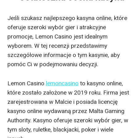
Jeśli szukasz najlepszego kasyna online, które
oferuje szeroki wybór gier i atrakcyjne
promocje, Lemon Casino jest idealnym
wyborem. W tej recenzji przedstawimy
szczegółowe informacje o tym kasynie, aby
pomóc Ci w podejmowaniu decyzji.
Lemon Casino
lemoncasino
to kasyno online,
które zostało założone w 2019 roku. Firma jest
zarejestrowana w Malcie i posiada licencję
kasyno online wydawaną przez Malta Gaming
Authority. Kasyno oferuje szeroki wybór gier, w
tym sloty, ruletke, blackjacki, poker i wiele