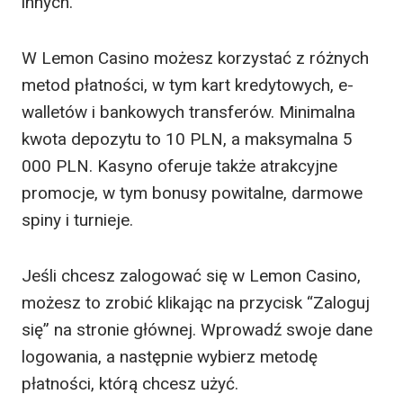
innych.
W Lemon Casino możesz korzystać z różnych
metod płatności, w tym kart kredytowych, e-
walletów i bankowych transferów. Minimalna
kwota depozytu to 10 PLN, a maksymalna 5
000 PLN. Kasyno oferuje także atrakcyjne
promocje, w tym bonusy powitalne, darmowe
spiny i turnieje.
Jeśli chcesz zalogować się w Lemon Casino,
możesz to zrobić klikając na przycisk “Zaloguj
się” na stronie głównej. Wprowadź swoje dane
logowania, a następnie wybierz metodę
płatności, którą chcesz użyć.