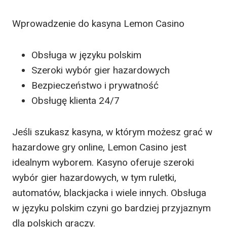
Wprowadzenie do kasyna Lemon Casino
Obsługa w języku polskim
Szeroki wybór gier hazardowych
Bezpieczeństwo i prywatność
Obsługę klienta 24/7
Jeśli szukasz kasyna, w którym możesz grać w
hazardowe gry online, Lemon Casino jest
idealnym wyborem. Kasyno oferuje szeroki
wybór gier hazardowych, w tym ruletki,
automatów, blackjacka i wiele innych. Obsługa
w języku polskim czyni go bardziej przyjaznym
dla polskich graczy.