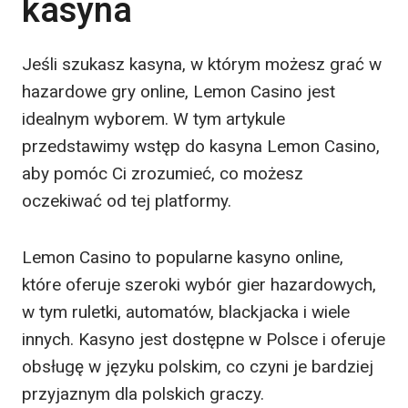
kasyna
Jeśli szukasz kasyna, w którym możesz grać w
hazardowe gry online, Lemon Casino jest
idealnym wyborem. W tym artykule
przedstawimy wstęp do kasyna Lemon Casino,
aby pomóc Ci zrozumieć, co możesz
oczekiwać od tej platformy.
Lemon Casino to popularne kasyno online,
które oferuje szeroki wybór gier hazardowych,
w tym ruletki, automatów, blackjacka i wiele
innych. Kasyno jest dostępne w Polsce i oferuje
obsługę w języku polskim, co czyni je bardziej
przyjaznym dla polskich graczy.