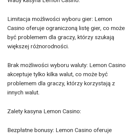
Wady kasyna Lemon Casino:
Limitacja możliwości wyboru gier: Lemon
Casino oferuje ograniczoną listę gier, co może
być problemem dla graczy, którzy szukają
większej różnorodności.
Brak możliwości wyboru waluty: Lemon Casino
akceptuje tylko kilka walut, co może być
problemem dla graczy, którzy korzystają z
innych walut.
Zalety kasyna Lemon Casino:
Bezpłatne bonusy: Lemon Casino oferuje