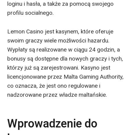
loginu i hasła, a także za pomocą swojego
profilu socialnego.
Lemon Casino jest kasynem, które oferuje
swoim graczy wiele możliwości hazardu.
Wypłaty są realizowane w ciągu 24 godzin, a
bonusy są dostępne dla nowych graczy i tych,
którzy już są zarejestrowani. Kasyno jest
licencjonowane przez Malta Gaming Authority,
co oznacza, że jest ono regulowane i
nadzorowane przez władze maltańskie.
Wprowadzenie do