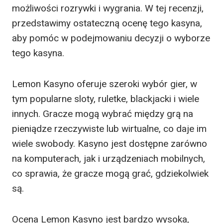
możliwości rozrywki i wygrania. W tej recenzji,
przedstawimy ostateczną ocenę tego kasyna,
aby pomóc w podejmowaniu decyzji o wyborze
tego kasyna.
Lemon Kasyno oferuje szeroki wybór gier, w
tym popularne sloty, ruletke, blackjacki i wiele
innych. Gracze mogą wybrać między grą na
pieniądze rzeczywiste lub wirtualne, co daje im
wiele swobody. Kasyno jest dostępne zarówno
na komputerach, jak i urządzeniach mobilnych,
co sprawia, że gracze mogą grać, gdziekolwiek
są.
Ocena Lemon Kasyno jest bardzo wysoka,