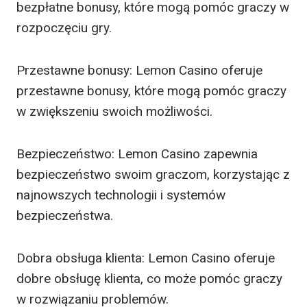
bezpłatne bonusy, które mogą pomóc graczy w
rozpoczęciu gry.
Przestawne bonusy: Lemon Casino oferuje
przestawne bonusy, które mogą pomóc graczy
w zwiększeniu swoich możliwości.
Bezpieczeństwo: Lemon Casino zapewnia
bezpieczeństwo swoim graczom, korzystając z
najnowszych technologii i systemów
bezpieczeństwa.
Dobra obsługa klienta: Lemon Casino oferuje
dobre obsługę klienta, co może pomóc graczy
w rozwiązaniu problemów.