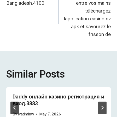
Bangladesh.4100
entre vos mains
téléchargez
lapplication casino nv
apk et savourez le
frisson de
Similar Posts
Daddy онлайн казино регистрация и
вход.3883
By
wadminw
May 7, 2026