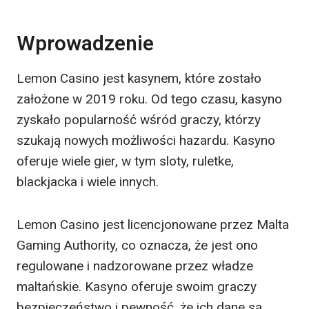
Wprowadzenie
Lemon Casino jest kasynem, które zostało
założone w 2019 roku. Od tego czasu, kasyno
zyskało popularność wśród graczy, którzy
szukają nowych możliwości hazardu. Kasyno
oferuje wiele gier, w tym sloty, ruletke,
blackjacka i wiele innych.
Lemon Casino jest licencjonowane przez Malta
Gaming Authority, co oznacza, że jest ono
regulowane i nadzorowane przez władze
maltańskie. Kasyno oferuje swoim graczy
bezpieczeństwo i pewność, że ich dane są