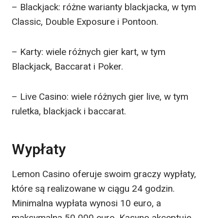
– Blackjack: różne warianty blackjacka, w tym
Classic, Double Exposure i Pontoon.
– Karty: wiele różnych gier kart, w tym
Blackjack, Baccarat i Poker.
– Live Casino: wiele różnych gier live, w tym
ruletka, blackjack i baccarat.
Wypłaty
Lemon Casino oferuje swoim graczy wypłaty,
które są realizowane w ciągu 24 godzin.
Minimalna wypłata wynosi 10 euro, a
maksymalna 50 000 euro. Kasyno akceptuje