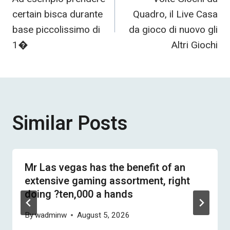
navigation
certain bisca durante
Quadro, il Live Casa
base piccolissimo di
da gioco di nuovo gli
1�
Altri Giochi
Similar Posts
Mr Las vegas has the benefit of an
extensive gaming assortment, right
doing ?ten,000 a hands
By
wadminw
August 5, 2026