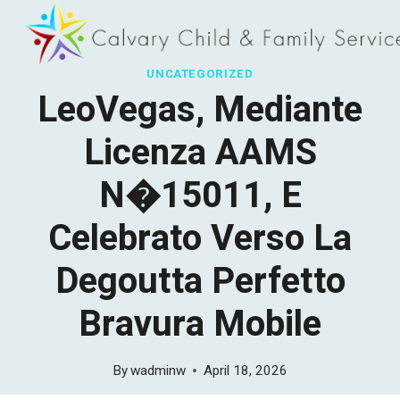
Skip
to
content
UNCATEGORIZED
LeoVegas, Mediante
Licenza AAMS
N�15011, E
Celebrato Verso La
Degoutta Perfetto
Bravura Mobile
By
wadminw
April 18, 2026