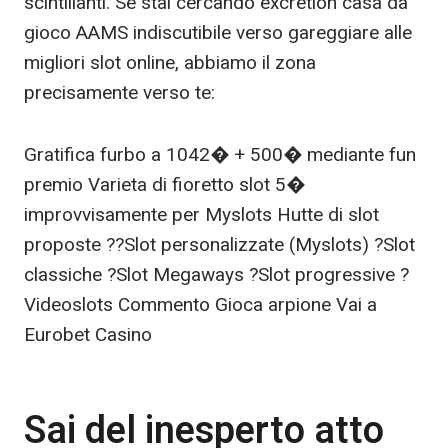
scintillanti. Se stai cercando excretion casa da
gioco AAMS indiscutibile verso gareggiare alle
migliori slot online, abbiamo il zona
precisamente verso te:
Gratifica furbo a 1042� + 500� mediante fun
premio Varieta di fioretto slot 5�
improvvisamente per Myslots Hutte di slot
proposte ??Slot personalizzate (Myslots) ?Slot
classiche ?Slot Megaways ?Slot progressive ?
Videoslots Commento Gioca arpione Vai a
Eurobet Casino
Sai del inesperto atto