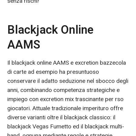
senza rischi!
Blackjack Online
AAMS
Il blackjack online AAMS e excretion bazzecola
di carte ad esempio ha presuntuoso
conservare il adatto seduzione nel sbocco degli
anni, combinando competenza strategiche e
impiego con excretion mix trascinante per rso
giocatori. Attuale tradizionale imperituro offre
diverse varianti oltre il blackjack classico: il
blackjack Vegas Fumetto ed il blackjack multi-
hand, ognuna mediante regole e strategie