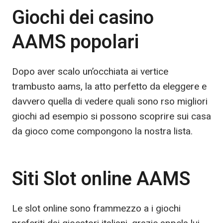
Giochi dei casino
AAMS popolari
Dopo aver scalo un’occhiata ai vertice
trambusto aams, la atto perfetto da eleggere e
davvero quella di vedere quali sono rso migliori
giochi ad esempio si possono scoprire sui casa
da gioco come compongono la nostra lista.
Siti Slot online AAMS
Le slot online sono frammezzo a i giochi