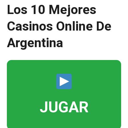
Los 10 Mejores
Casinos Online De
Argentina
JUGAR