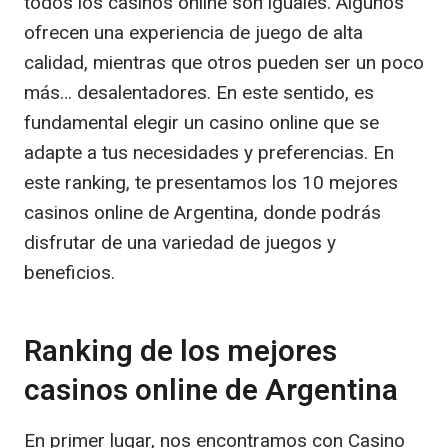
todos los casinos online son iguales. Algunos
ofrecen una experiencia de juego de alta
calidad, mientras que otros pueden ser un poco
más… desalentadores. En este sentido, es
fundamental elegir un casino online que se
adapte a tus necesidades y preferencias. En
este ranking, te presentamos los 10 mejores
casinos online de Argentina, donde podrás
disfrutar de una variedad de juegos y
beneficios.
Ranking de los mejores
casinos online de Argentina
En primer lugar, nos encontramos con Casino