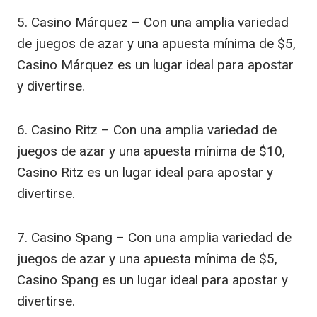
5. Casino Márquez – Con una amplia variedad
de juegos de azar y una apuesta mínima de $5,
Casino Márquez es un lugar ideal para apostar
y divertirse.
6. Casino Ritz – Con una amplia variedad de
juegos de azar y una apuesta mínima de $10,
Casino Ritz es un lugar ideal para apostar y
divertirse.
7. Casino Spang – Con una amplia variedad de
juegos de azar y una apuesta mínima de $5,
Casino Spang es un lugar ideal para apostar y
divertirse.