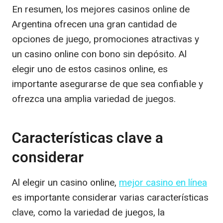
En resumen, los mejores casinos online de
Argentina ofrecen una gran cantidad de
opciones de juego, promociones atractivas y
un casino online con bono sin depósito. Al
elegir uno de estos casinos online, es
importante asegurarse de que sea confiable y
ofrezca una amplia variedad de juegos.
Características clave a
considerar
Al elegir un casino online,
mejor casino en línea
es importante considerar varias características
clave, como la variedad de juegos, la