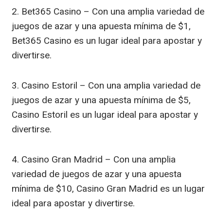
2. Bet365 Casino – Con una amplia variedad de
juegos de azar y una apuesta mínima de $1,
Bet365 Casino es un lugar ideal para apostar y
divertirse.
3. Casino Estoril – Con una amplia variedad de
juegos de azar y una apuesta mínima de $5,
Casino Estoril es un lugar ideal para apostar y
divertirse.
4. Casino Gran Madrid – Con una amplia
variedad de juegos de azar y una apuesta
mínima de $10, Casino Gran Madrid es un lugar
ideal para apostar y divertirse.