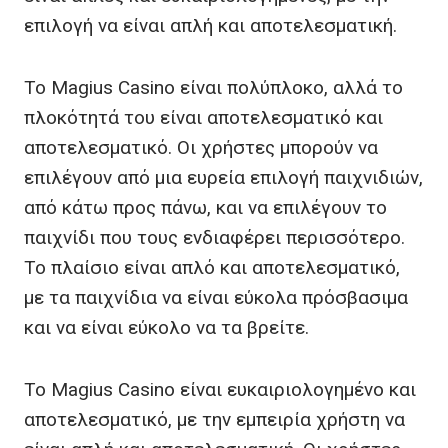
επιλογή να είναι απλή και αποτελεσματική.
Το Magius Casino είναι πολύπλοκο, αλλά το
πλοκότητά του είναι αποτελεσματικό και
αποτελεσματικό. Οι χρήστες μπορούν να
επιλέγουν από μια ευρεία επιλογή παιχνιδιών,
από κάτω προς πάνω, και να επιλέγουν το
παιχνίδι που τους ενδιαφέρει περισσότερο.
Το πλαίσιο είναι απλό και αποτελεσματικό,
με τα παιχνίδια να είναι εύκολα πρόσβασιμα
και να είναι εύκολο να τα βρείτε.
Το Magius Casino είναι ευκαιριολογημένο και
αποτελεσματικό, με την εμπειρία χρήστη να