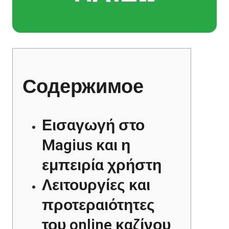
Содержимое
Εισαγωγή στο
Magius και η
εμπειρία χρήστη
Λειτουργίες και
προτεραιότητες
του online καζίνου