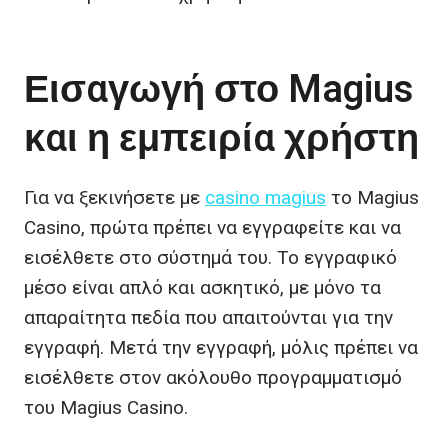
Εισαγωγή στο Magius
και η εμπειρία χρήστη
Για να ξεκινήσετε με
casino magius
το Magius
Casino, πρώτα πρέπει να εγγραφείτε και να
εισέλθετε στο σύστημά του. Το εγγραφικό
μέσο είναι απλό και ασκητικό, με μόνο τα
απαραίτητα πεδία που απαιτούνται για την
εγγραφή. Μετά την εγγραφή, μόλις πρέπει να
εισέλθετε στον ακόλουθο προγραμματισμό
του Magius Casino.