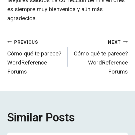
Mejores saludos La corrección de mis errores
es siempre muy bienvenida y aún más
agradecida.
Post
PREVIOUS
NEXT
Cómo qué te parece?
Cómo qué te parece?
navigation
WordReference
WordReference
Forums
Forums
Similar Posts