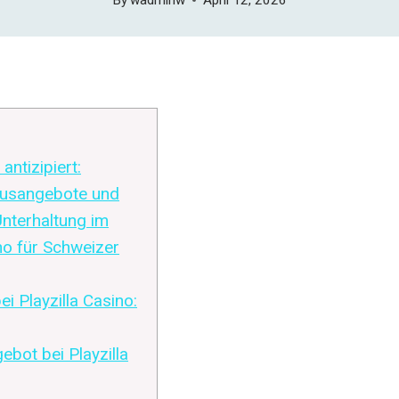
antizipiert:
nusangebote und
Unterhaltung im
ino für Schweizer
i Playzilla Casino:
ebot bei Playzilla