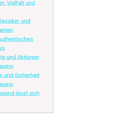
n: Vielfalt und
Klassiker und
anten
Authentisches
is
e und Aktionen
Casino
 und Sicherheit
Casino
end lässt sich