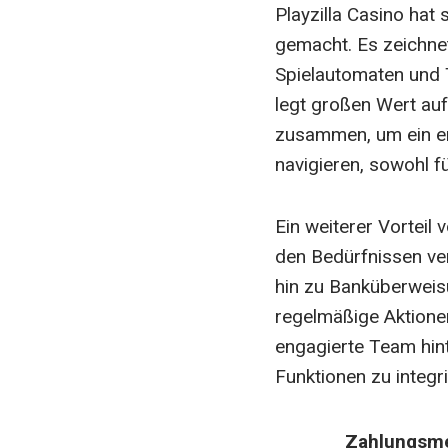
Playzilla Casino hat
gemacht. Es zeichne
Spielautomaten und 
legt großen Wert auf
zusammen, um ein ers
navigieren, sowohl fü
Ein weiterer Vorteil 
den Bedürfnissen ver
hin zu Banküberweis
regelmäßige Aktione
engagierte Team hint
Funktionen zu integr
Zahlungsm