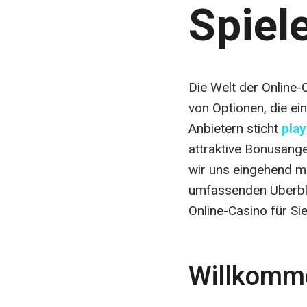
Spiele
Die Welt der Online-C
von Optionen, die e
Anbietern sticht
play
attraktive Bonusange
wir uns eingehend m
umfassenden Überblic
Online-Casino für Sie 
Willkommen