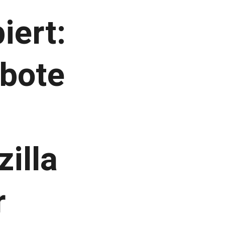
iert:
bote
illa
r