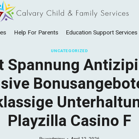
ces
Help For Parents
Education Support Services
UNCATEGORIZED
t Spannung Antizipi
usive Bonusangebot
klassige Unterhaltu
Playzilla Casino F
By
wadminw
April 12, 2026