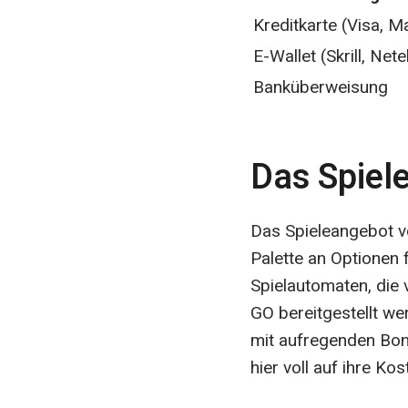
Kreditkarte (Visa, M
E-Wallet (Skrill, Nete
Banküberweisung
Das Spiele
Das Spieleangebot vo
Palette an Optionen
Spielautomaten, die
GO bereitgestellt w
mit aufregenden Bon
hier voll auf ihre Kos