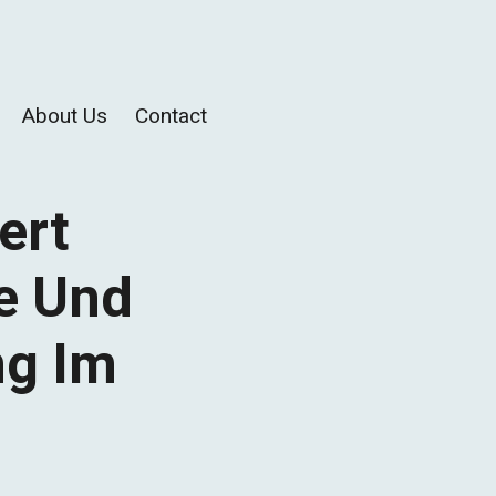
About Us
Contact
ert
e Und
ng Im