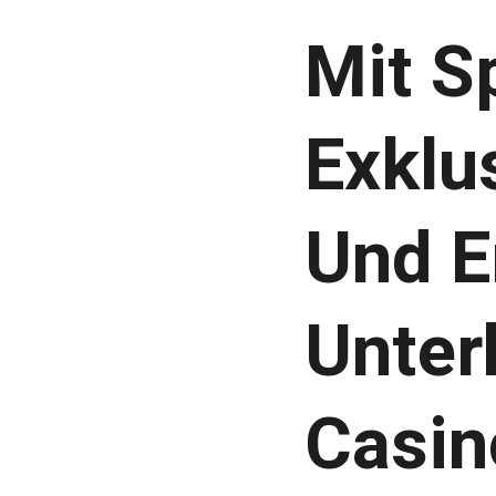
Mit S
Exklu
Und E
Unter
Casin