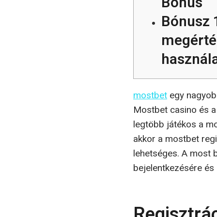
Bonus
Bónusz 
megérté
használ
mostbet
egy nagyobbí
Mostbet casino és a 
legtöbb játékos a mo
akkor a mostbet reg
lehetséges. A most 
bejelentkezésére és 
Regisztrá