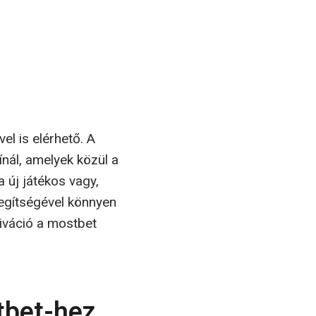
el is elérhető. A
nál, amelyek közül a
 új játékos vagy,
egítségével könnyen
iváció a mostbet
tbet-hez