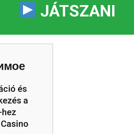
JÁTSZANI
имое
áció és
kezés a
-hez
 Casino