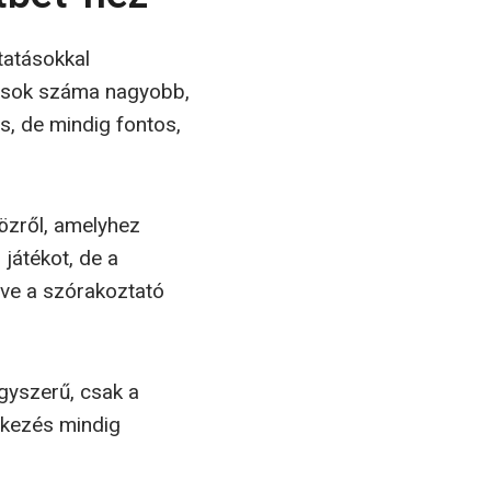
tatásokkal
nusok száma nagyobb,
s, de mindig fontos,
özről, amelyhez
 játékot, de a
tve a szórakoztató
gyszerű, csak a
tkezés mindig