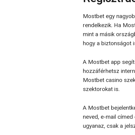
Mostbet egy nagyobb 
rendelkezik. Ha Mos
mint a másik országb
hogy a biztonságot i
A Mostbet app segít
hozzáférhetsz intern
Mostbet casino szekc
szektorokat is.
A Mostbet bejelentke
neved, e-mail címed 
ugyanaz, csak a jel