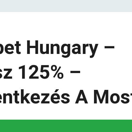
et Hungary –
z 125% –
entkezés A Mos