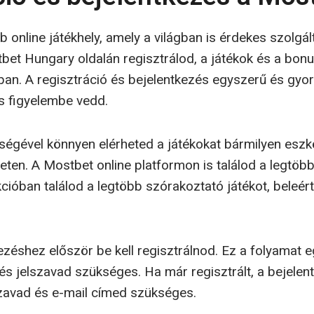
online játékhely, amely a világban is érdekes szolgál
tbet Hungary oldalán regisztrálod, a játékok és a bo
an. A regisztráció és bejelentkezés egyszerű és gyor
s figyelembe vedd.
ségével könnyen elérheted a játékokat bármilyen eszk
eten. A Mostbet online platformon is találod a legtöbb
ióban találod a legtöbb szórakoztató játékot, beleér
zéshez először be kell regisztrálnod. Ez a folyamat e
és jelszavad szükséges. Ha már regisztrált, a bejelen
szavad és e-mail címed szükséges.