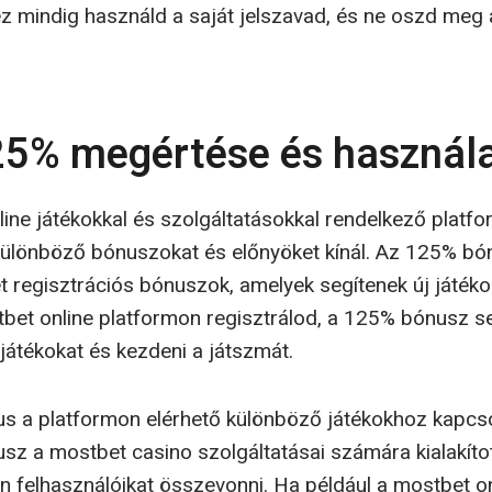
ez mindig használd a saját jelszavad, és ne oszd meg
5% megértése és használ
ne játékokkal és szolgáltatásokkal rendelkező platfo
ülönböző bónuszokat és előnyöket kínál. Az 125% bó
t regisztrációs bónuszok, amelyek segítenek új játék
bet online platformon regisztrálod, a 125% bónusz se
játékokat és kezdeni a játszmát.
s a platformon elérhető különböző játékokhoz kapc
usz a mostbet casino szolgáltatásai számára kialakítot
 felhasználóikat összevonni. Ha például a mostbet o