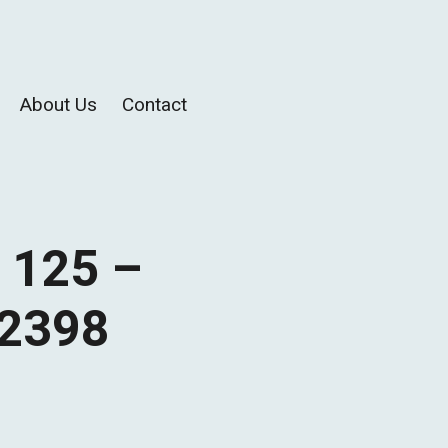
About Us
Contact
 125 –
.2398