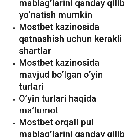
mablag’larini qanday qilib
yo’natish mumkin
Mostbet
kazinosida
qatnashish uchun kerakli
shartlar
Mostbet kazinosida
mavjud bo’lgan o’yin
turlari
O’yin turlari haqida
ma’lumot
Mostbet orqali pul
mablag’larini qanday qilib