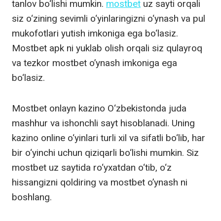
tanlov bo‘lishi mumkin.
mostbet
uz sayti orqali
siz o‘zining sevimli o‘yinlaringizni o‘ynash va pul
mukofotlari yutish imkoniga ega bo‘lasiz.
Mostbet apk ni yuklab olish orqali siz qulayroq
va tezkor mostbet o’ynash imkoniga ega
bo‘lasiz.
Mostbet onlayn kazino O‘zbekistonda juda
mashhur va ishonchli sayt hisoblanadi. Uning
kazino online o‘yinlari turli xil va sifatli bo‘lib, har
bir o‘yinchi uchun qiziqarli bo‘lishi mumkin. Siz
mostbet uz saytida ro‘yxatdan o‘tib, o‘z
hissangizni qoldiring va mostbet o’ynash ni
boshlang.