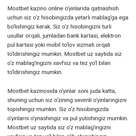
Mostbet kazino online o’yinlarida qatnashish
uchun siz o’z hisobingizda yetarli mablag’ga ega
bo’lishingiz kerak. Siz o’z hisobingizni turli
usullar orqali, jumladan bank kartasi, elektron
pul kartasi yoki mobil to’lov xizmati orqali
to’ldirishingiz mumkin. Mostbet uz saytida siz
o’z mablag’ingizni xavfsiz va tez yo’l bilan
to’ldirishingiz mumkin.
Mostbet kazinosida o’yinlar soni juda katta,
shuning uchun siz o’zining sevimli o’yinlaringizni
topishingiz mumkin. Siz o’z hisobingizda
o’yinlarni o’ynashingiz va pul yutishingiz mumkin.
Mostbet uz saytida siz o’z mablag’ingizni