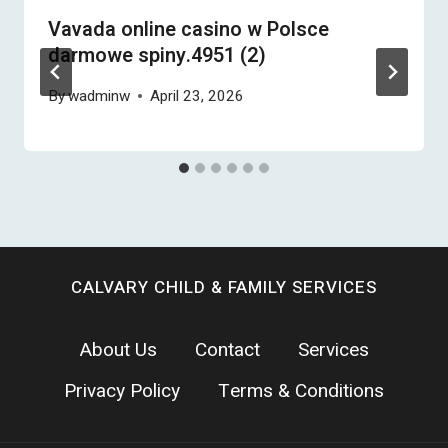
Vavada online casino w Polsce
darmowe spiny.4951 (2)
By
wadminw
April 23, 2026
CALVARY CHILD & FAMILY SERVICES
About Us
Contact
Services
Privacy Policy
Terms & Conditions