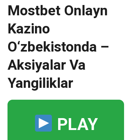
Mostbet Onlayn
Kazino
O‘zbekistonda –
Aksiyalar Va
Yangiliklar
PLAY