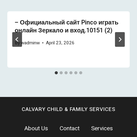
– Официальный сайт Pinco играть
онлайн Зеркало и вход.10151 (2)
By
wadminw
April 23, 2026
CALVARY CHILD & FAMILY SERVICES
About Us
Contact
Services