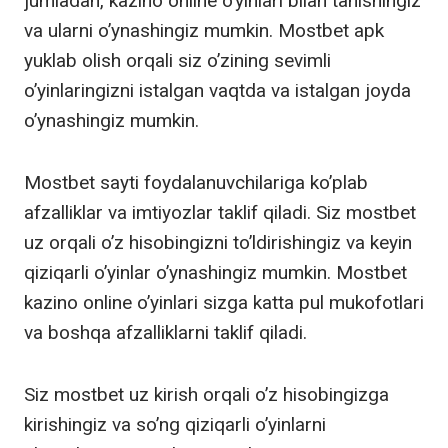
jumladan, kazino online o’yinlari bilan tanishingiz
va ularni o’ynashingiz mumkin. Mostbet apk
yuklab olish orqali siz o’zining sevimli
o’yinlaringizni istalgan vaqtda va istalgan joyda
o’ynashingiz mumkin.
Mostbet sayti foydalanuvchilariga ko’plab
afzalliklar va imtiyozlar taklif qiladi. Siz mostbet
uz orqali o’z hisobingizni to’ldirishingiz va keyin
qiziqarli o’yinlar o’ynashingiz mumkin. Mostbet
kazino online o’yinlari sizga katta pul mukofotlari
va boshqa afzalliklarni taklif qiladi.
Siz mostbet uz kirish orqali o’z hisobingizga
kirishingiz va so’ng qiziqarli o’yinlarni