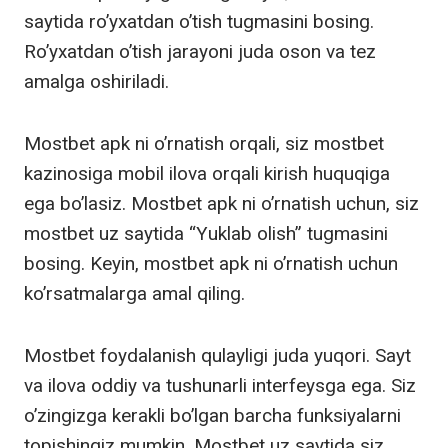
saytida ro’yxatdan o’tish tugmasini bosing.
Ro’yxatdan o’tish jarayoni juda oson va tez
amalga oshiriladi.
Mostbet apk ni o’rnatish orqali, siz mostbet
kazinosiga mobil ilova orqali kirish huquqiga
ega bo’lasiz. Mostbet apk ni o’rnatish uchun, siz
mostbet uz saytida “Yuklab olish” tugmasini
bosing. Keyin, mostbet apk ni o’rnatish uchun
ko’rsatmalarga amal qiling.
Mostbet foydalanish qulayligi juda yuqori. Sayt
va ilova oddiy va tushunarli interfeysga ega. Siz
o’zingizga kerakli bo’lgan barcha funksiyalarni
topishingiz mumkin. Mostbet uz saytida siz