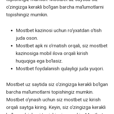
o’zingizga kerakli bo’lgan barcha ma’lumotlarni
topishingiz mumkin.
Mostbet kazinosi uchun ro’yxatdan o’tish
juda oson.
Mostbet apk ni o’rnatish orqali, siz mostbet
kazinosiga mobil ilova orqali kirish
huquqiga ega bo’lasiz.
Mostbet foydalanish qulayligi juda yuqori.
Mostbet uz saytida siz o’zingizga kerakli bo’lgan
barcha ma’lumotlarni topishingiz mumkin.
Mostbet o’ynash uchun siz mostbet uz kirish
orqali saytga kiring. Keyin, siz o’zingizga kerakli