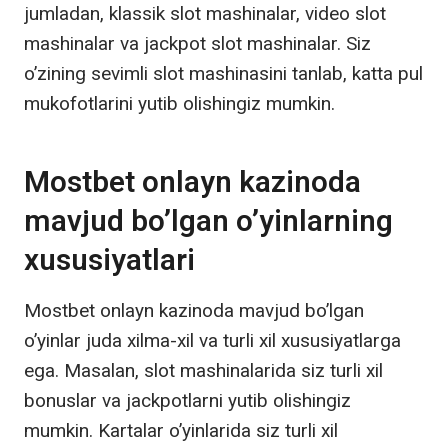
jumladan, klassik slot mashinalar, video slot
mashinalar va jackpot slot mashinalar. Siz
o’zining sevimli slot mashinasini tanlab, katta pul
mukofotlarini yutib olishingiz mumkin.
Mostbet onlayn kazinoda
mavjud bo’lgan o’yinlarning
xususiyatlari
Mostbet onlayn kazinoda mavjud bo’lgan
o’yinlar juda xilma-xil va turli xil xususiyatlarga
ega. Masalan, slot mashinalarida siz turli xil
bonuslar va jackpotlarni yutib olishingiz
mumkin. Kartalar o’yinlarida siz turli xil