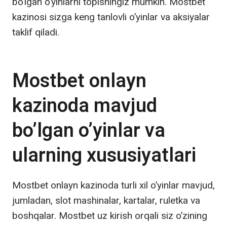
bo’lgan o’yinlarni topishingiz mumkin. Mostbet
kazinosi sizga keng tanlovli o’yinlar va aksiyalar
taklif qiladi.
Mostbet onlayn
kazinoda mavjud
bo’lgan o’yinlar va
ularning xususiyatlari
Mostbet onlayn kazinoda turli xil o’yinlar mavjud,
jumladan, slot mashinalar, kartalar, ruletka va
boshqalar. Mostbet uz kirish orqali siz o’zining