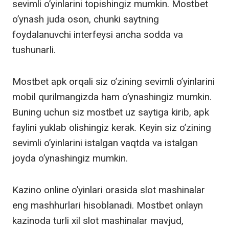
sevimli o’yinlarini topishingiz mumkin. Mostbet
o’ynash juda oson, chunki saytning
foydalanuvchi interfeysi ancha sodda va
tushunarli.
Mostbet apk orqali siz o’zining sevimli o’yinlarini
mobil qurilmangizda ham o’ynashingiz mumkin.
Buning uchun siz mostbet uz saytiga kirib, apk
faylini yuklab olishingiz kerak. Keyin siz o’zining
sevimli o’yinlarini istalgan vaqtda va istalgan
joyda o’ynashingiz mumkin.
Kazino online o’yinlari orasida slot mashinalar
eng mashhurlari hisoblanadi. Mostbet onlayn
kazinoda turli xil slot mashinalar mavjud,