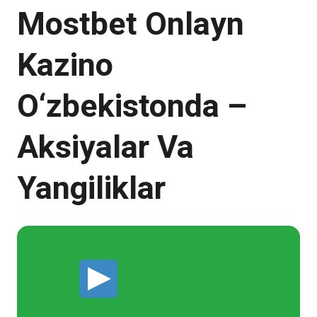
Mostbet Onlayn
Kazino
O‘zbekistonda –
Aksiyalar Va
Yangiliklar