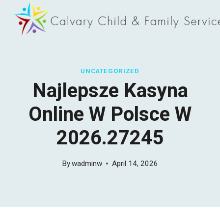
Skip
to
content
UNCATEGORIZED
Najlepsze Kasyna
Online W Polsce W
2026.27245
By
wadminw
April 14, 2026