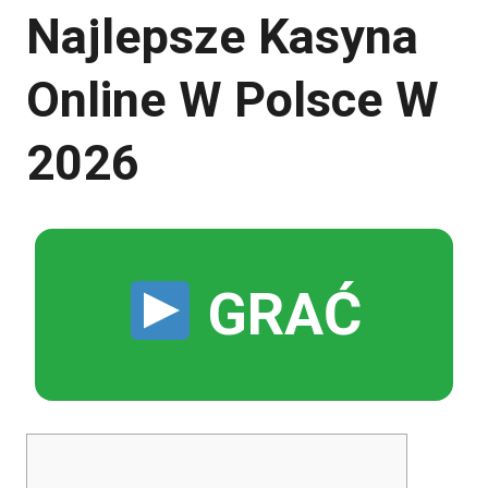
Najlepsze Kasyna
Online W Polsce W
2026
GRAĆ