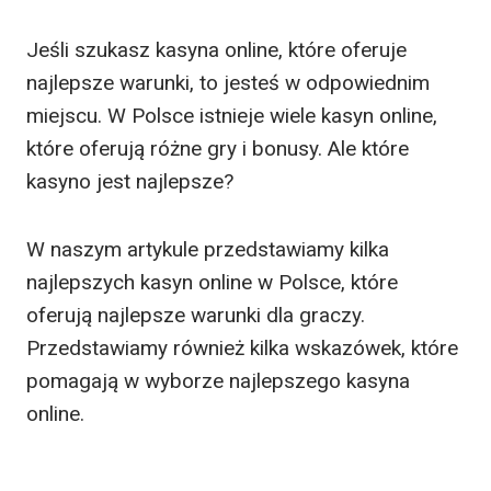
Jeśli szukasz kasyna online, które oferuje
najlepsze warunki, to jesteś w odpowiednim
miejscu. W Polsce istnieje wiele kasyn online,
które oferują różne gry i bonusy. Ale które
kasyno jest najlepsze?
W naszym artykule przedstawiamy kilka
najlepszych kasyn online w Polsce, które
oferują najlepsze warunki dla graczy.
Przedstawiamy również kilka wskazówek, które
pomagają w wyborze najlepszego kasyna
online.