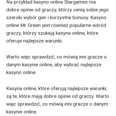
Na przykład kasyno online Stargames ma
dobre opinie od graczy, którzy cenią sobie jego
szeroki wybór gier i korzystne bonusy. Kasyno
online Mr Green jest również popularne wśród
graczy, którzy szukają kasyna online, które
oferuje najlepsze warunki.
Warto więc sprawdzić, co mówią inni gracze o
danym kasynie online, aby wybrać najlepsze
kasyno online.
Kasyna online, które oferują najlepsze warunki,
są te, które mają dobre opinie od graczy. Warto
więc sprawdzić, co mówią inni gracze o danym
kasynie online.