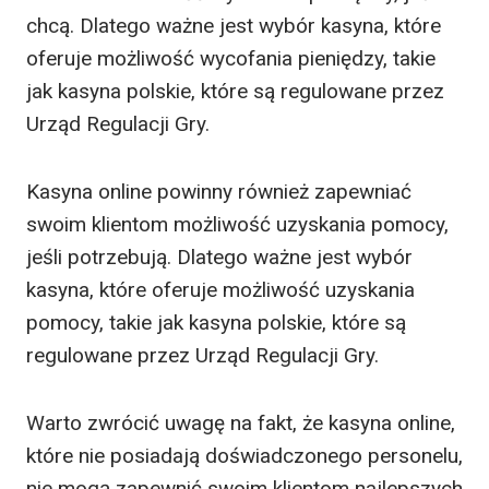
chcą. Dlatego ważne jest wybór kasyna, które
oferuje możliwość wycofania pieniędzy, takie
jak kasyna polskie, które są regulowane przez
Urząd Regulacji Gry.
Kasyna online powinny również zapewniać
swoim klientom możliwość uzyskania pomocy,
jeśli potrzebują. Dlatego ważne jest wybór
kasyna, które oferuje możliwość uzyskania
pomocy, takie jak kasyna polskie, które są
regulowane przez Urząd Regulacji Gry.
Warto zwrócić uwagę na fakt, że kasyna online,
które nie posiadają doświadczonego personelu,
nie mogą zapewnić swoim klientom najlepszych