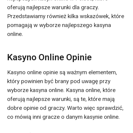
oferują najlepsze warunki dla graczy.
Przedstawiamy również kilka wskazówek, które
pomagają w wyborze najlepszego kasyna
online.
Kasyno Online Opinie
Kasyno online opinie są ważnym elementem,
który powinien być brany pod uwagę przy
wyborze kasyna online. Kasyna online, które
oferują najlepsze warunki, są te, które mają
dobre opinie od graczy. Warto więc sprawdzić,
co mówią inni gracze o danym kasynie online.