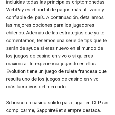
incluidas todas las principales criptomonedas
WebPay es el portal de pagos más utilizado y
confiable del país. A continuación, detallamos
las mejores opciones para los jugadores
chilenos. Además de las estrategias que ya te
comentamos, tenemos una serie de tips que te
serán de ayuda si eres nuevo en el mundo de
los juegos de casino en vivo o si quieres
maximizar tu experiencia jugando en ellos.
Evolution tiene un juego de ruleta francesa que
resulta uno de los juegos de casino en vivo
más lucrativos del mercado.
Si busco un casino sólido para jugar en CLP sin
complicarme, SapphireBet siempre destaca.