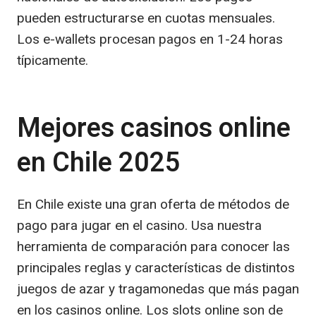
pueden estructurarse en cuotas mensuales.
Los e-wallets procesan pagos en 1-24 horas
típicamente.
Mejores casinos online
en Chile 2025
En Chile existe una gran oferta de métodos de
pago para jugar en el casino. Usa nuestra
herramienta de comparación para conocer las
principales reglas y características de distintos
juegos de azar y tragamonedas que más pagan
en los casinos online. Los slots online son de