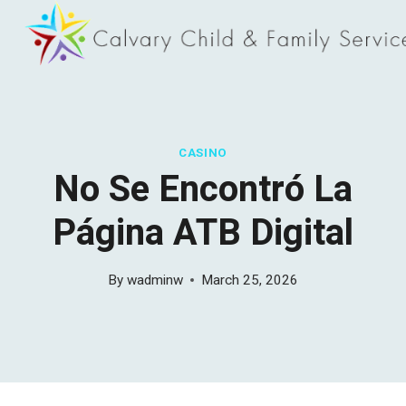
Skip
to
content
CASINO
No Se Encontró La
Página ATB Digital
By
wadminw
March 25, 2026