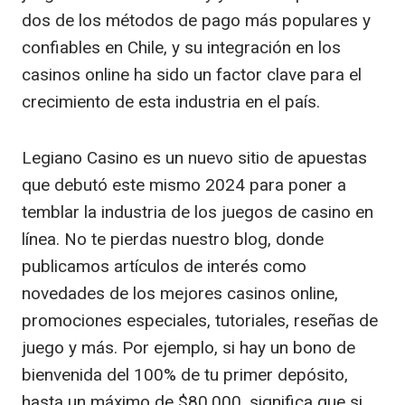
dos de los métodos de pago más populares y
confiables en Chile, y su integración en los
casinos online ha sido un factor clave para el
crecimiento de esta industria en el país.
Legiano Casino es un nuevo sitio de apuestas
que debutó este mismo 2024 para poner a
temblar la industria de los juegos de casino en
línea. No te pierdas nuestro blog, donde
publicamos artículos de interés como
novedades de los mejores casinos online,
promociones especiales, tutoriales, reseñas de
juego y más. Por ejemplo, si hay un bono de
bienvenida del 100% de tu primer depósito,
hasta un máximo de $80.000, significa que si