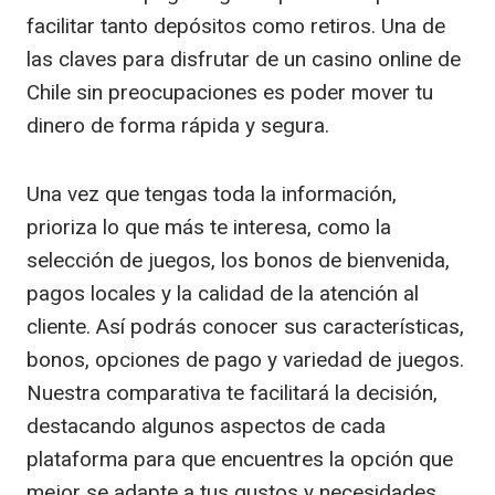
facilitar tanto depósitos como retiros. Una de
las claves para disfrutar de un casino online de
Chile sin preocupaciones es poder mover tu
dinero de forma rápida y segura.
Una vez que tengas toda la información,
prioriza lo que más te interesa, como la
selección de juegos, los bonos de bienvenida,
pagos locales y la calidad de la atención al
cliente. Así podrás conocer sus características,
bonos, opciones de pago y variedad de juegos.
Nuestra comparativa te facilitará la decisión,
destacando algunos aspectos de cada
plataforma para que encuentres la opción que
mejor se adapte a tus gustos y necesidades.