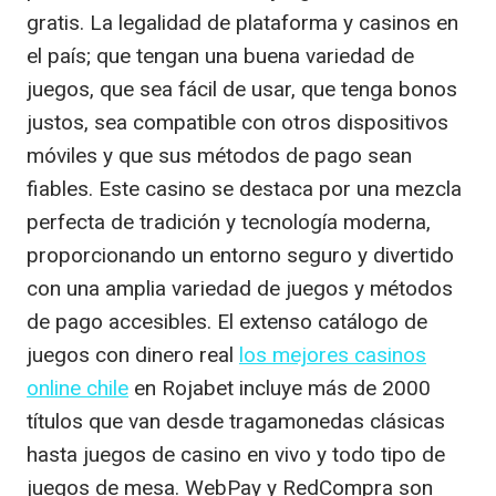
gratis. La legalidad de plataforma y casinos en
el país; que tengan una buena variedad de
juegos, que sea fácil de usar, que tenga bonos
justos, sea compatible con otros dispositivos
móviles y que sus métodos de pago sean
fiables. Este casino se destaca por una mezcla
perfecta de tradición y tecnología moderna,
proporcionando un entorno seguro y divertido
con una amplia variedad de juegos y métodos
de pago accesibles. El extenso catálogo de
juegos con dinero real
los mejores casinos
online chile
en Rojabet incluye más de 2000
títulos que van desde tragamonedas clásicas
hasta juegos de casino en vivo y todo tipo de
juegos de mesa. WebPay y RedCompra son