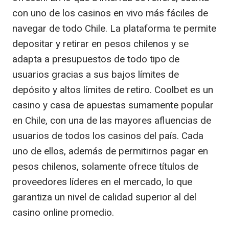
con uno de los casinos en vivo más fáciles de
navegar de todo Chile. La plataforma te permite
depositar y retirar en pesos chilenos y se
adapta a presupuestos de todo tipo de
usuarios gracias a sus bajos límites de
depósito y altos límites de retiro. Coolbet es un
casino y casa de apuestas sumamente popular
en Chile, con una de las mayores afluencias de
usuarios de todos los casinos del país. Cada
uno de ellos, además de permitirnos pagar en
pesos chilenos, solamente ofrece títulos de
proveedores líderes en el mercado, lo que
garantiza un nivel de calidad superior al del
casino online promedio.