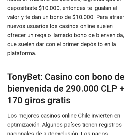
depositaste $10.000, entonces te igualan el
valor y te dan un bono de $10.000. Para atraer
nuevos usuarios los casinos online suelen
ofrecer un regalo llamado bono de bienvenida,
que suelen dar con el primer depósito en la
plataforma.
TonyBet: Casino con bono de
bienvenida de 290.000 CLP +
170 giros gratis
Los mejores casinos online Chile invierten en
optimización. Algunos países tienen registros
nacionales de autoexclusión. Los pagos