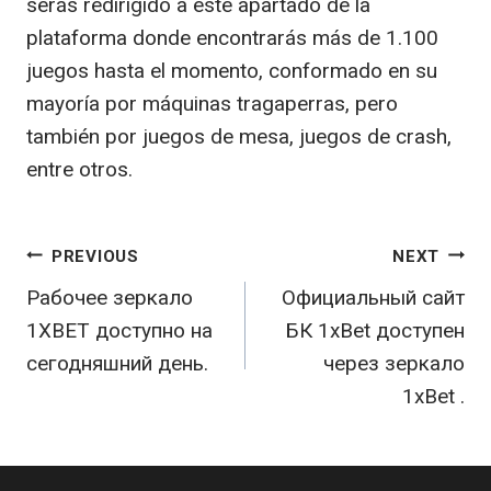
serás redirigido a este apartado de la
plataforma donde encontrarás más de 1.100
juegos hasta el momento, conformado en su
mayoría por máquinas tragaperras, pero
también por juegos de mesa, juegos de crash,
entre otros.
Post
PREVIOUS
NEXT
Рабочее зеркало
Официальный сайт
navigation
1XBET доступно на
БК 1xBet доступен
сегодняшний день.
через зеркало
1xBet .