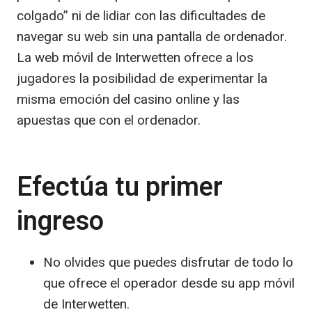
colgado” ni de lidiar con las dificultades de
navegar su web sin una pantalla de ordenador.
La web móvil de Interwetten ofrece a los
jugadores la posibilidad de experimentar la
misma emoción del casino online y las
apuestas que con el ordenador.
Efectúa tu primer
ingreso
No olvides que puedes disfrutar de todo lo
que ofrece el operador desde su app móvil
de Interwetten.