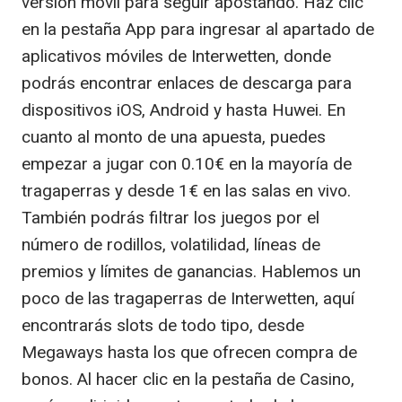
versión móvil para seguir apostando. Haz clic
en la pestaña App para ingresar al apartado de
aplicativos móviles de Interwetten, donde
podrás encontrar enlaces de descarga para
dispositivos iOS, Android y hasta Huwei. En
cuanto al monto de una apuesta, puedes
empezar a jugar con 0.10€ en la mayoría de
tragaperras y desde 1€ en las salas en vivo.
También podrás filtrar los juegos por el
número de rodillos, volatilidad, líneas de
premios y límites de ganancias. Hablemos un
poco de las tragaperras de Interwetten, aquí
encontrarás slots de todo tipo, desde
Megaways hasta los que ofrecen compra de
bonos. Al hacer clic en la pestaña de Casino,