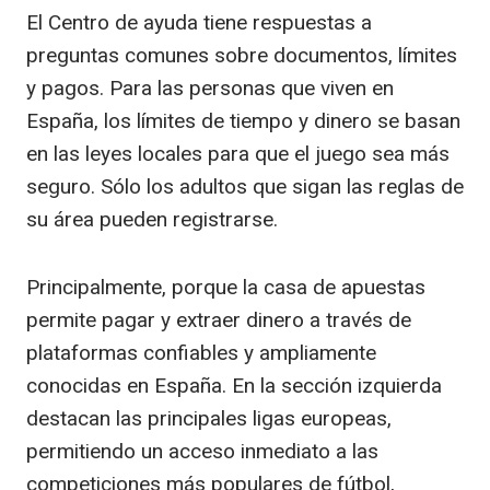
El Centro de ayuda tiene respuestas a
preguntas comunes sobre documentos, límites
y pagos. Para las personas que viven en
España, los límites de tiempo y dinero se basan
en las leyes locales para que el juego sea más
seguro. Sólo los adultos que sigan las reglas de
su área pueden registrarse.
Principalmente, porque la casa de apuestas
permite pagar y extraer dinero a través de
plataformas confiables y ampliamente
conocidas en España. En la sección izquierda
destacan las principales ligas europeas,
permitiendo un acceso inmediato a las
competiciones más populares de fútbol,