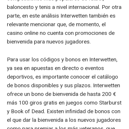
baloncesto y tenis a nivel internacional. Por otra
parte, en este análisis Interwetten también es
relevante mencionar que, de momento, el
casino online no cuenta con promociones de
bienvenida para nuevos jugadores.
Para usar los códigos y bonos en Interwetten,
ya sea en apuestas en directo o eventos
deportivos, es importante conocer el catálogo
de bonos disponibles y sus plazos. Interwetten
ofrece un bono de bienvenida de hasta 200 €
más 100 giros gratis en juegos como Starburst
y Book of Dead. Existen infinidad de bonos con
el que dar la bienvenida a los nuevos jugadores
como para premiar a los más veteranos, que