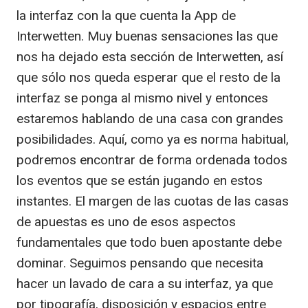
la interfaz con la que cuenta la App de
Interwetten. Muy buenas sensaciones las que
nos ha dejado esta sección de Interwetten, así
que sólo nos queda esperar que el resto de la
interfaz se ponga al mismo nivel y entonces
estaremos hablando de una casa con grandes
posibilidades. Aquí, como ya es norma habitual,
podremos encontrar de forma ordenada todos
los eventos que se están jugando en estos
instantes. El margen de las cuotas de las casas
de apuestas es uno de esos aspectos
fundamentales que todo buen apostante debe
dominar. Seguimos pensando que necesita
hacer un lavado de cara a su interfaz, ya que
por tipografía, disposición y espacios entre