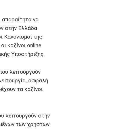
ι απαραίτητο να
ύν στην Ελλάδα
ι Κανονισμοί της
ι καζίνοι online
ικής Υποστήριξης.
 που λειτουργούν
 λειτουργία, ασφαλή
έχουν τα καζίνοι
υ λειτουργούν στην
ομένων των χρηστών