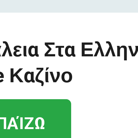
εια Στα Ελλην
e Καζίνο
ΠΑΊΖΩ