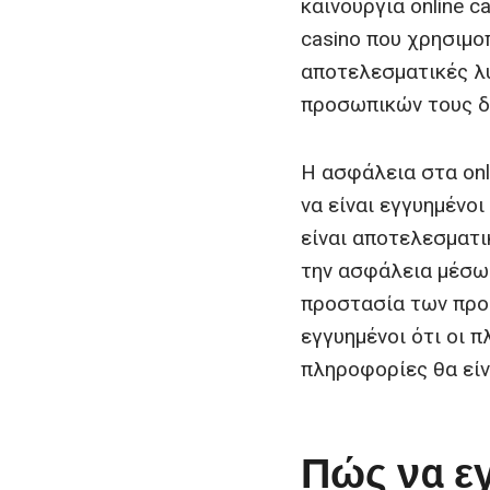
καινουργια online c
casino που χρησιμ
αποτελεσματικές λύ
προσωπικών τους δ
Η ασφάλεια στα onl
να είναι εγγυημένο
είναι αποτελεσματι
την ασφάλεια μέσω
προστασία των προ
εγγυημένοι ότι οι 
πληροφορίες θα είν
Πώς να εγ